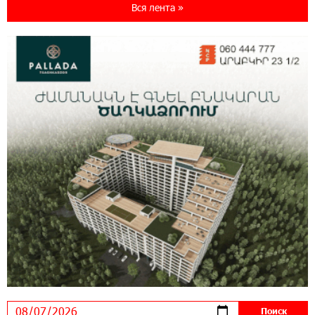
Seaside Startup Summit
Вся лента »
10:12:55 3-08-2026
В мобильном приложении Юнибанка теперь
можно зарегистрироваться также с помощью
imID
21:09:13 31-07-2026
«Бесплатные бонусы в играх»: IDBank
предупреждает о кибератаках на школьников
11:21:15 31-07-2026
ЕАЭС со временем будет расширяться. Когда-
нибудь это поймёт и рядовой армянин, но
будет уже поздно
11:03:52 31-07-2026
Если Израиль использует тему Геноцида
армян против Эрдогана, то что для него