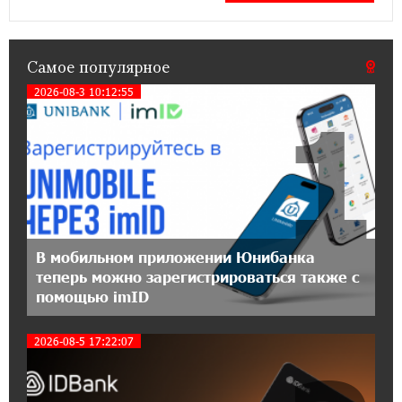
15:44:07 17-07-2026
До 25% idcoin-ов при покупке авиабилетов
Самое популярное
Flyone: Idram&IDBank
2026-08-3 10:12:55
1
11:30:15 17-07-2026
Ucom и Microsoft Innovation Center помогают
школьникам развивать навыки
кибербезопасности
12:55:34 16-07-2026
При поддержке Ucom в Шенаване
В мобильном приложении Юнибанка
установлена солнечная станция мощностью
теперь можно зарегистрироваться также с
10 кВт
помощью imID
20:31:19 14-07-2026
2026-08-5 17:22:07
Юнибанк разыграет поездку в Италию среди
новых держателей карт Mastercard World
«Travel»