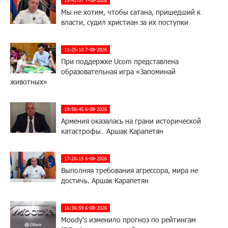
Мы не хотим, чтобы сатана, пришедший к
власти, судил христиан за их поступки
11:25:10 7-08-2026
При поддержке Ucom представлена
образовательная игра «Запоминай
животных»
19:58:45 6-08-2026
Армения оказалась на грани исторической
катастрофы․ Аршак Карапетян
17:28:15 6-08-2026
Выполняя требования агрессора, мира не
достичь. Аршак Карапетян
16:36:59 6-08-2026
Moody’s изменило прогноз по рейтингам