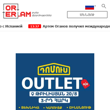
ՄԵՆՅՈՒ
нией
Артем Оганов получил международную госпре
13:37