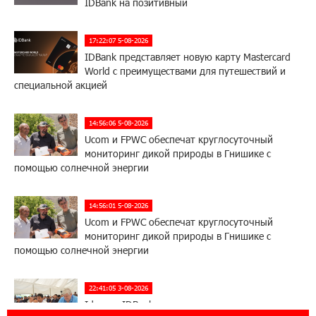
IDBank на позитивный
17:22:07 5-08-2026
IDBank представляет новую карту Mastercard
World с преимуществами для путешествий и
специальной акцией
14:56:06 5-08-2026
Ucom и FPWC обеспечат круглосуточный
мониторинг дикой природы в Гнишике с
помощью солнечной энергии
14:56:01 5-08-2026
Ucom и FPWC обеспечат круглосуточный
мониторинг дикой природы в Гнишике с
помощью солнечной энергии
22:41:05 3-08-2026
Idram и IDBank - рядом со стартапами на