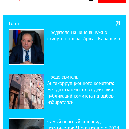
значит сам Геноцид?
17:16:14 30-07-2026
Блог
ВТБ (Армения): вклад «Стабильный» — до
10% годовых и оформление в мобильном
Предателя Пашиняна нужно
приложении
скинуть с трона. Аршак Карапетян
17:03:49 30-07-2026
Платформа Rate.Trading на Seaside Startup
Summit: IDBank представил инновационное
решение
Представитель
Антикоррупционного комитета:
14:44:13 29-07-2026
Нет доказательств воздействия
Состоялось открытие Khachaturian Rooftop
публикаций комитета на выбор
при поддержке IDBank
избирателей
18:38:18 28-07-2026
Пашинян ты упустил свой шанс уйти
Самый опасный астероид
спокойно. Аршак Карапетян
десятилетия: Что известно о 2024