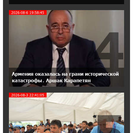
Станьте акционером Юнибанка и
воспользуйтесь выгодным инвестиционным
предложением
2026-08-6 19:58:45
4
21:45:09 9-07-2026
IDBank предупреждает о мошеннических
звонках от имени пенсионных фондов
15:50:50 9-07-2026
Небольшой французский уголок в Раздане
при сотрудничестве с Конверс МСБ
Армения оказалась на грани исторической
катастрофы․ Аршак Карапетян
15:18:39 9-07-2026
Предателя Пашиняна нужно скинуть с трона.
2026-08-3 22:41:05
Аршак Карапетян
5
18:38:14 8-07-2026
Зачем Пашинян полетел в Россию?․ Аршак
Карапетян