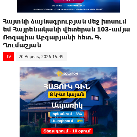
Հայտնի ձայնագրության մեջ խոսում
եմ Հայրենականի վետերան 103-ամյա
Ռոզալիա Աբգարյանի հետ. Գ.
Ղումաշյան
TV
20 Апрель, 2026 15:49