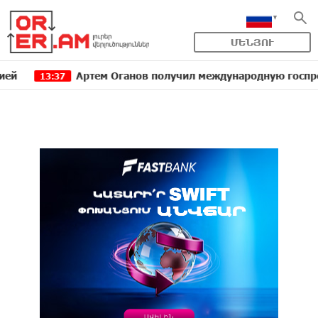
ՄԵՆՅՈՒ
Артем Оганов получил международную госпремию Кита
13:37