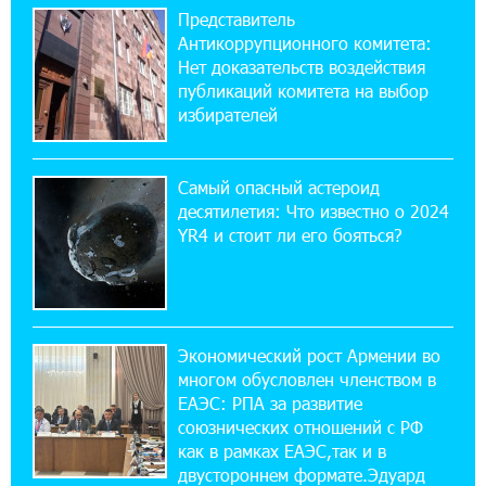
Представитель
ВТБ (Армения): вклад «Стабильный» — до
Антикоррупционного комитета:
10% годовых и оформление в мобильном
приложении
Нет доказательств воздействия
публикаций комитета на выбор
избирателей
17:03:49 30-07-2026
Платформа Rate.Trading на Seaside Startup
Summit: IDBank представил инновационное
Самый опасный астероид
решение
десятилетия: Что известно о 2024
YR4 и стоит ли его бояться?
14:44:13 29-07-2026
Состоялось открытие Khachaturian Rooftop
при поддержке IDBank
Экономический рост Армении во
18:38:18 28-07-2026
многом обусловлен членством в
Пашинян ты упустил свой шанс уйти
спокойно. Аршак Карапетян
ЕАЭС: РПА за развитие
союзнических отношений с РФ
как в рамках ЕАЭС,так и в
12:04:53 28-07-2026
двустороннем формате.Эдуард
Обновленный Центр продаж и обслуживания