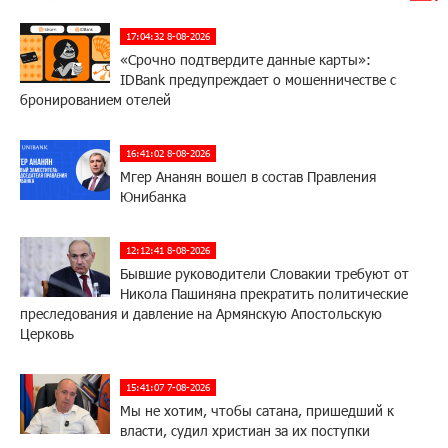
17:04:32 8-08-2026
«Срочно подтвердите данные карты»:
IDBank предупреждает о мошенничестве с
бронированием отелей
16:41:02 8-08-2026
Мгер Ананян вошел в состав Правления
Юнибанка
12:12:41 8-08-2026
Бывшие руководители Словакии требуют от
Никола Пашиняна прекратить политические
преследования и давление на Армянскую Апостольскую
Церковь
15:41:07 7-08-2026
Мы не хотим, чтобы сатана, пришедший к
власти, судил христиан за их поступки