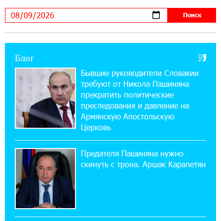
В мобильном приложении Юнибанка теперь
можно зарегистрироваться также с помощью
imID
Блог
21:09:13 31-07-2026
«Бесплатные бонусы в играх»: IDBank
Бывшие руководители Словакии
предупреждает о кибератаках на школьников
требуют от Никола Пашиняна
прекратить политические
11:21:15 31-07-2026
преследования и давление на
ЕАЭС со временем будет расширяться. Когда-
Армянскую Апостольскую
нибудь это поймёт и рядовой армянин, но
Церковь
будет уже поздно
Предателя Пашиняна нужно
11:03:52 31-07-2026
скинуть с трона. Аршак Карапетян
Если Израиль использует тему Геноцида
армян против Эрдогана, то что для него
значит сам Геноцид?
17:16:14 30-07-2026