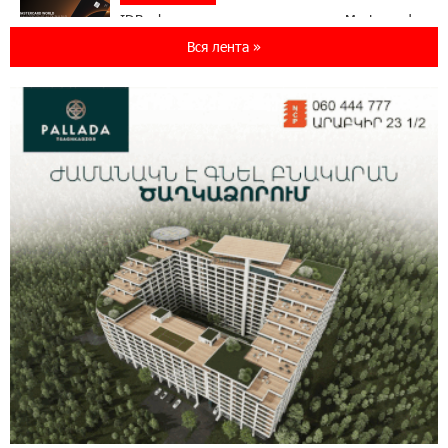
IDBank представляет новую карту Mastercard
World с преимуществами для путешествий и
Вся лента »
специальной акцией
14:56:06 5-08-2026
Ucom и FPWC обеспечат круглосуточный
мониторинг дикой природы в Гнишике с
помощью солнечной энергии
14:56:01 5-08-2026
Ucom и FPWC обеспечат круглосуточный
мониторинг дикой природы в Гнишике с
помощью солнечной энергии
22:41:05 3-08-2026
Idram и IDBank - рядом со стартапами на
Seaside Startup Summit
10:12:55 3-08-2026