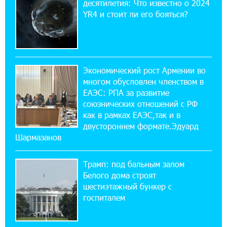
десятилетия: Что известно о 2024
Карапетян
YR4 и стоит ли его бояться?
17:52:29 25-07-2026
Бывший премьер-министр Словакии
обратился к президенту страны с просьбой
содействовать освобождению армянских заключенных,
Экономический рост Армении во
осужденных в Азербайджане
многом обусловлен членством в
ЕАЭС: РПА за развитие
союзнических отношений с РФ
12:17:04 23-07-2026
как в рамках ЕАЭС,так и в
Против кого вооружается Азербайджан?
Аршак Карапетян
двустороннем формате.Эдуард
Шармазанов
12:04:45 23-07-2026
Трамп: под бальным залом
При поддержке Ucom в спортивной школе
Вайка установлена солнечная
Белого дома строят
электростанция мощностью 15 кВт
шестиэтажный бункер с
госпиталем
20:50:22 22-07-2026
Новые финансовые навыки на «Давидбекских