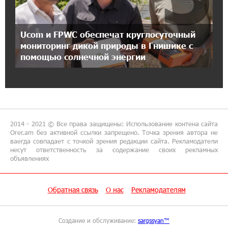
17:24:27 8-07-2026
Ucom и FPWC обеспечат круглосуточный
Idram - главный партнер ежегодной
конференции «На пути к осознанному
мониторинг дикой природы в Гнишике с
воспитанию детей 2026»
помощью солнечной энергии
16:39:41 8-07-2026
Трамп: США больше не намерены вести
торговлю с Испанией
2014 - 2021 © Все права защищены: Использование контена сайта
13:37:14 8-07-2026
Orer.am без активной ссылки запрещено. Точка зрения автора не
ваегда совпадает с точкой зрения редакции сайта. Рекламодатели
Артем Оганов получил международную
несут ответственность за содержание своих рекламных
госпремию Китая в области науки и техники
объявлениях
— лично от Си Цзиньпиня
Обратная связь
О нас
Рекламодателям
12:44:34 8-07-2026
При поддержке Юнибанка состоялся
выпускной вечер Политехнического
Создание и обслуживание:
sargssyan™
университета