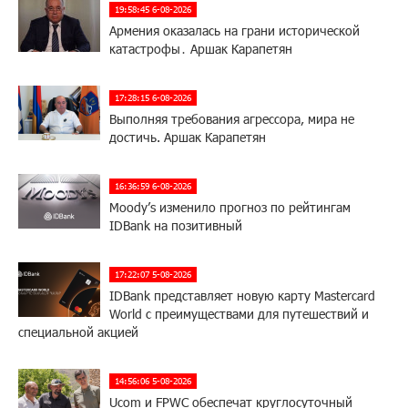
19:58:45 6-08-2026
Армения оказалась на грани исторической
катастрофы․ Аршак Карапетян
17:28:15 6-08-2026
Выполняя требования агрессора, мира не
достичь. Аршак Карапетян
16:36:59 6-08-2026
Moody’s изменило прогноз по рейтингам
IDBank на позитивный
17:22:07 5-08-2026
IDBank представляет новую карту Mastercard
World с преимуществами для путешествий и
специальной акцией
14:56:06 5-08-2026
Ucom и FPWC обеспечат круглосуточный