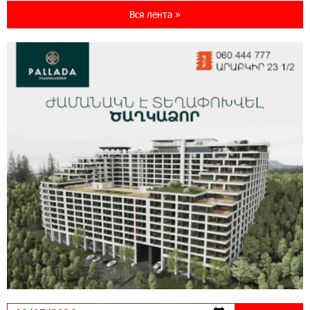
предупреждает о кибератаках на школьников
Вся лента »
11:21:15 31-07-2026
ЕАЭС со временем будет расширяться. Когда-
нибудь это поймёт и рядовой армянин, но
будет уже поздно
11:03:52 31-07-2026
Если Израиль использует тему Геноцида
армян против Эрдогана, то что для него
значит сам Геноцид?
17:16:14 30-07-2026
ВТБ (Армения): вклад «Стабильный» — до
10% годовых и оформление в мобильном
приложении
17:03:49 30-07-2026
Платформа Rate.Trading на Seaside Startup