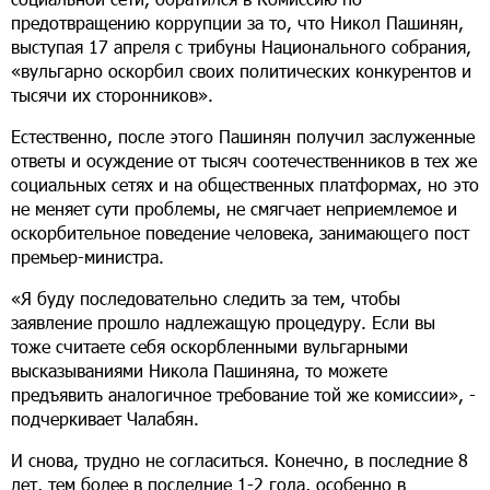
предотвращению коррупции за то, что Никол Пашинян,
выступая 17 апреля с трибуны Национального собрания,
«вульгарно оскорбил своих политических конкурентов и
тысячи их сторонников».
Естественно, после этого Пашинян получил заслуженные
ответы и осуждение от тысяч соотечественников в тех же
социальных сетях и на общественных платформах, но это
не меняет сути проблемы, не смягчает неприемлемое и
оскорбительное поведение человека, занимающего пост
премьер-министра.
«Я буду последовательно следить за тем, чтобы
заявление прошло надлежащую процедуру. Если вы
тоже считаете себя оскорбленными вульгарными
высказываниями Никола Пашиняна, то можете
предъявить аналогичное требование той же комиссии», -
подчеркивает Чалабян.
И снова, трудно не согласиться. Конечно, в последние 8
лет, тем более в последние 1-2 года, особенно в