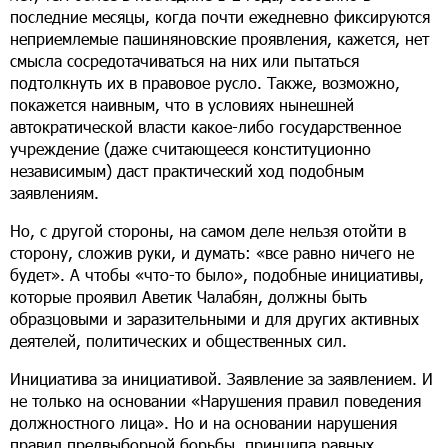
последние месяцы, когда почти ежедневно фиксируются
неприемлемые пашиняновские проявления, кажется, нет
смысла сосредотачиваться на них или пытаться
подтолкнуть их в правовое русло. Также, возможно,
покажется наивным, что в условиях нынешней
автократической власти какое-либо государственное
учреждение (даже считающееся конституционно
независимым) даст практический ход подобным
заявлениям.
Но, с другой стороны, на самом деле нельзя отойти в
сторону, сложив руки, и думать: «все равно ничего не
будет». А чтобы «что-то было», подобные инициативы,
которые проявил Аветик Чалабян, должны быть
образцовыми и заразительными и для других активных
деятелей, политических и общественных сил.
Инициатива за инициативой. Заявление за заявлением. И
не только на основании «Нарушения правил поведения
должностного лица». Но и на основании нарушения
правил предвыборной борьбы, принципа равных