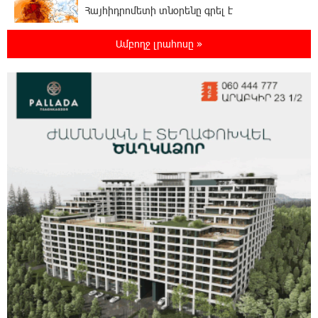
Հայհիդրոմետի տնօրենը գրել է
Ամբողջ լրահոսը »
22:07:09 8-08-2026
Արտակարգ դեպք՝ Երևանում․ կոտրել են
«Հույս բոլոր մարդկանց» հիմնադրամի
շենքի պատուհաններն ու դռները
21:48:41 8-08-2026
Ալիևն ու Թրամփը հեռախոսազրույց են
ունեցել
21:29:45 8-08-2026
«Ինտեր»-ը հաղթեց «Յուվենտուս»-ին
21:10:46 8-08-2026
Քրեական վարույթի շրջանակում անձի
անձնական և ընտանեկան կյանքին առնչվող