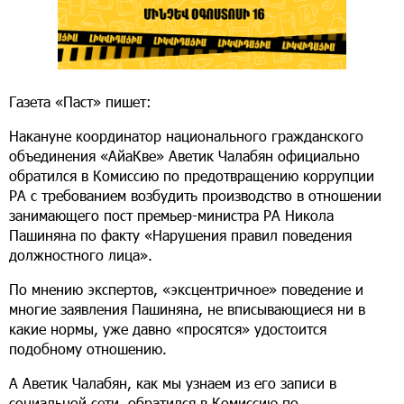
Газета «Паст» пишет:
Накануне координатор национального гражданского
объединения «АйаКве» Аветик Чалабян официально
обратился в Комиссию по предотвращению коррупции
РА с требованием возбудить производство в отношении
занимающего пост премьер-министра РА Никола
Пашиняна по факту «Нарушения правил поведения
должностного лица».
По мнению экспертов, «эксцентричное» поведение и
многие заявления Пашиняна, не вписывающиеся ни в
какие нормы, уже давно «просятся» удостоится
подобному отношению.
А Аветик Чалабян, как мы узнаем из его записи в
социальной сети, обратился в Комиссию по