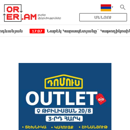
ՄԵՆՅՈՒ
ան
Նարեկ Կարապետյանը` Կաթողիկոսին հեռացնե
17:07