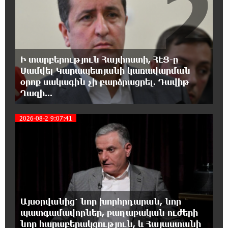
2
Մհեր Անանյանն ընդգրկվել է Յունիբանկի
Վարչության կազմում
16:05:54 8-08-2026
«Սմայլ Սվիթ»-ի զարգացման ճանապարհը
Ի տարբերություն Հայփոստի, ՀԷՑ-ը
Կոնվերս Բանկի գործընկերությամբ
Սամվել Կարապետյանի կառավարման
օրոք սակագին չի բարձրացրել. Դավիթ
15:33:02 8-08-2026
Ղազի...
Ինչպես է ՔՊ-ն «հարգում» ժողովրդի քվեն.
Մարիաննա Ղահրամանյան
3
2026-08-2 9:07:41
15:21:17 8-08-2026
Ընդդիմությունը պետք է օր առաջ
համախմբվի այս ծանր իրավիճակից դուրս
գալու համար. Արմեն Մանվելյան
15:07:43 8-08-2026
Այսօրվանից՝ նոր խորհրդարան, նոր
Դուք ու ձեր անտաղանդ շոուները ոչ ավելին
պատգամավորներ, քաղաքական ուժերի
են, քան անհաջող ու չստացված դերասանի
նոր հարաբերակցություն, և Հայաստանի