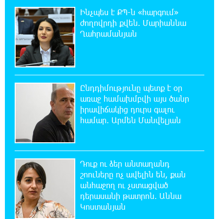
Որոնվում է նախաձեռնված քրեական
վարույթի շրջանակներում
Ինչպես է ՔՊ-ն «հարգում»
ժողովրդի քվեն. Մարիաննա
Ղահրամանյան
19:37:10 8-08-2026
Փաշինյանն ու Թրամփը հեռախոսազրույց
են ունեցել
19:19:12 8-08-2026
Ընդդիմությունը պետք է օր
Չհանե´ս խաչդ, Հայաստան աշխարհ․ Ուժեղ
առաջ համախմբվի այս ծանր
Հայաստան
իրավիճակից դուրս գալու
համար. Արմեն Մանվելյան
19:18:03 8-08-2026
Սիցիլիայի օդանավակայանը փակվել է
Էթնա հրաբխի ժայթքման պատճառով
Դուք ու ձեր անտաղանդ
շոուները ոչ ավելին են, քան
19:16:13 8-08-2026
անհաջող ու չստացված
Հետվճարի փոխարեն՝ արժանապատիվ և
դերասանի թատրոն. Աննա
ֆիքսված թոշակ․ ինչու է գործող
Կոստանյան
համակարգը սոցիալական անարդարության խնդիր