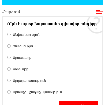
ստեղծում. Հրայր Կամենդատյան
Հարցում
18:59:05 8-08-2026
Երևանի Կենտրոնում փոշու
պարունակությունը գրեթե ամբողջ շաբաթ
Ո՞րն է այսօր Հայաստանի գլխավոր խնդիրը
գերազանցել է թույլատրելի սահմանը
Անվտանգություն
18:40:08 8-08-2026
Իրանը պատրաստ է բացել Հորմուզի
Տնտեսություն
նեղուցը, եթե ԱՄՆ-ն ընդունի
հանրապետության պայմանները
Արտագաղթ
18:21:30 8-08-2026
Կոռուպցիա
Երևանում անցկացվել է հաշմանդամություն
ունեցող անձանց միջազգային մարզական
Արդարադատություն
փառատոն
Արտաքին քաղաքականություն
18:02:58 8-08-2026
Դմիտրի Մեդվեդև. Արևմուտքի