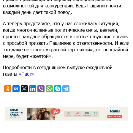
возможностей для конкуренции. Ведь Пашинян почти
каждый день дает такой повод.
А теперь представьте, что у нас сложилась ситуация,
когда многочисленные политические силы, деятели,
просто граждане обращаются в соответствующие органы
с просьбой призвать Пашиняна к ответственности. И если
это даже не станет «красной карточкой», то, по крайней
мере, будет «желтой».
Подробности в сегодняшнем выпуске ежедневной
газеты
«Паст»