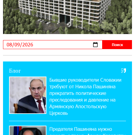
22:41:05 3-08-2026
Idram и IDBank - рядом со стартапами на
Seaside Startup Summit
10:12:55 3-08-2026
В мобильном приложении Юнибанка теперь
можно зарегистрироваться также с помощью
imID
Блог
21:09:13 31-07-2026
«Бесплатные бонусы в играх»: IDBank
Бывшие руководители Словакии
предупреждает о кибератаках на школьников
требуют от Никола Пашиняна
прекратить политические
11:21:15 31-07-2026
преследования и давление на
ЕАЭС со временем будет расширяться. Когда-
Армянскую Апостольскую
нибудь это поймёт и рядовой армянин, но
Церковь
будет уже поздно
Предателя Пашиняна нужно
11:03:52 31-07-2026