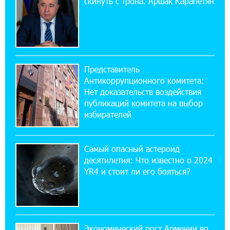
скинуть с трона. Аршак Карапетян
Если Израиль использует тему Геноцида
армян против Эрдогана, то что для него
значит сам Геноцид?
17:16:14 30-07-2026
Представитель
ВТБ (Армения): вклад «Стабильный» — до
Антикоррупционного комитета:
10% годовых и оформление в мобильном
приложении
Нет доказательств воздействия
публикаций комитета на выбор
избирателей
17:03:49 30-07-2026
Платформа Rate.Trading на Seaside Startup
Summit: IDBank представил инновационное
Самый опасный астероид
решение
десятилетия: Что известно о 2024
YR4 и стоит ли его бояться?
14:44:13 29-07-2026
Состоялось открытие Khachaturian Rooftop
при поддержке IDBank
Экономический рост Армении во
18:38:18 28-07-2026