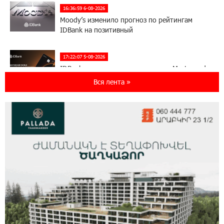
16:36:59 6-08-2026
Moody’s изменило прогноз по рейтингам
IDBank на позитивный
17:22:07 5-08-2026
IDBank представляет новую карту Mastercard
World с преимуществами для путешествий и
Вся лента »
специальной акцией
14:56:06 5-08-2026
Ucom и FPWC обеспечат круглосуточный
мониторинг дикой природы в Гнишике с
помощью солнечной энергии
14:56:01 5-08-2026
Ucom и FPWC обеспечат круглосуточный
мониторинг дикой природы в Гнишике с
помощью солнечной энергии