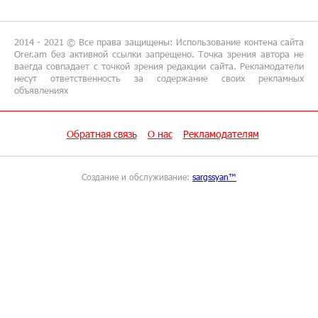
Idram - главный партнер ежегодной
конференции «На пути к осознанному
воспитанию детей 2026»
2014 - 2021 © Все права защищены: Использование контена сайта
Orer.am без активной ссылки запрещено. Точка зрения автора не
ваегда совпадает с точкой зрения редакции сайта. Рекламодатели
16:39:41 8-07-2026
несут ответственность за содержание своих рекламных
Трамп: США больше не намерены вести
объявлениях
торговлю с Испанией
Обратная связь
О нас
Рекламодателям
13:37:14 8-07-2026
Артем Оганов получил международную
госпремию Китая в области науки и техники
Создание и обслуживание:
sargssyan™
— лично от Си Цзиньпиня
12:44:34 8-07-2026
При поддержке Юнибанка состоялся
выпускной вечер Политехнического
университета
11:49:39 8-07-2026