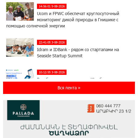
14:56:01 5-08-2026
Ucom и FPWC обеспечат круглосуточный
мониторинг дикой природы в Гнишике с
помощью солнечной энергии
22:41:05 3-08-2026
Idram и IDBank - рядом со стартапами на
Seaside Startup Summit
10:12:55 3-08-2026
В мобильном приложении Юнибанка теперь
можно зарегистрироваться также с помощью
Вся лента »
imID
21:09:13 31-07-2026
«Бесплатные бонусы в играх»: IDBank
предупреждает о кибератаках на школьников
11:21:15 31-07-2026