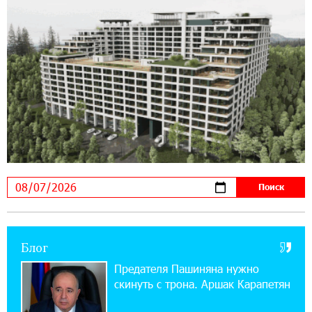
ЕАЭС со временем будет расширяться. Когда-
нибудь это поймёт и рядовой армянин, но
будет уже поздно
11:03:52 31-07-2026
Если Израиль использует тему Геноцида
армян против Эрдогана, то что для него
значит сам Геноцид?
17:16:14 30-07-2026
ВТБ (Армения): вклад «Стабильный» — до
10% годовых и оформление в мобильном
приложении
Блог
17:03:49 30-07-2026
Платформа Rate.Trading на Seaside Startup
Предателя Пашиняна нужно
Summit: IDBank представил инновационное
скинуть с трона. Аршак Карапетян
решение