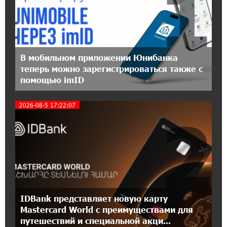
1
При поддержке Ucom в Шенаване
установлена солнечная станция мощностью
10 кВт
20:31:19 14-07-2026
В мобильном приложении Юнибанка
Юнибанк разыграет поездку в Италию среди
теперь можно зарегистрироваться также с
новых держателей карт Mastercard World
помощью imID
«Travel»
2026-08-5 17:22:07
2
16:43:19 14-07-2026
Москва–Баку: есть разногласия, но связи
сохраняются. А мы что делаем?
18:04:39 13-07-2026
День благодарности клиентам в Ванадзоре:
IDBank
IDBank представляет новую карту
17:07:36 11-07-2026
Mastercard World с преимуществами для
Пашинян замотивирован уничтожить
путешествий и специальной акци...