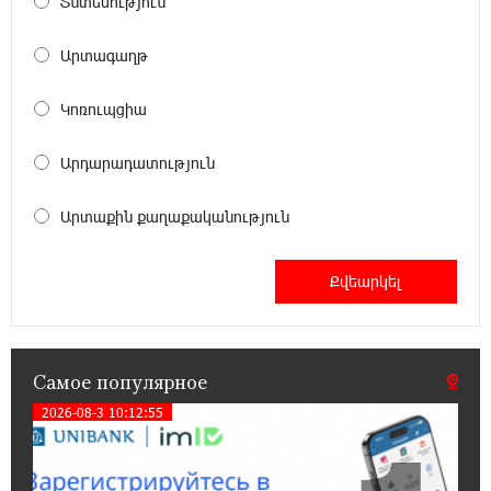
Տնտեսություն
Кругом война. А вас вводят в заблуждение.
Аршак Карапетян
Արտագաղթ
16:32:52 20-07-2026
Կոռուպցիա
Центр продаж и обслуживания Ucom в
Егварде возобновил работу по новому адресу
Արդարադատություն
— ул. Ереванян, 3/47
Արտաքին քաղաքականություն
15:44:07 17-07-2026
До 25% idcoin-ов при покупке авиабилетов
Flyone: Idram&IDBank
11:30:15 17-07-2026
Ucom и Microsoft Innovation Center помогают
Самое популярное
школьникам развивать навыки
кибербезопасности
2026-08-3 10:12:55
12:55:34 16-07-2026