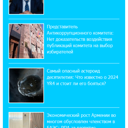
14:44:13 29-07-2026
Состоялось открытие Khachaturian Rooftop
при поддержке IDBank
Представитель
Антикоррупционного комитета:
18:38:18 28-07-2026
Нет доказательств воздействия
Пашинян ты упустил свой шанс уйти
публикаций комитета на выбор
спокойно. Аршак Карапетян
избирателей
12:04:53 28-07-2026
Обновленный Центр продаж и обслуживания
Самый опасный астероид
Ucom открылся по адресу ул. Шаумяна, 24/2
десятилетия: Что известно о 2024
в Арарате
YR4 и стоит ли его бояться?
22:28:49 27-07-2026
Никогда Нагорный Карабах не был в составе
независимого Азербайджана. Аршак
Карапетян
Экономический рост Армении во
многом обусловлен членством в
ЕАЭС: РПА за развитие
17:52:29 25-07-2026