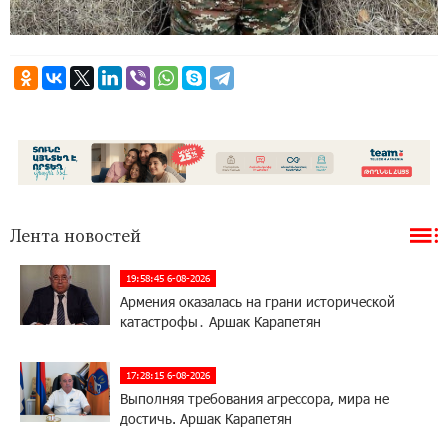
Лента новостей
19:58:45 6-08-2026
Армения оказалась на грани исторической
катастрофы․ Аршак Карапетян
17:28:15 6-08-2026
Выполняя требования агрессора, мира не
достичь. Аршак Карапетян