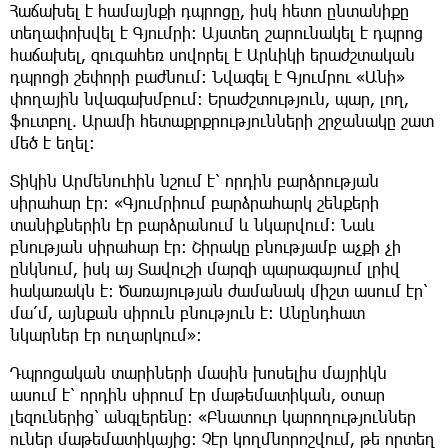
Հաճախել է համայնքի դպրոցը, իսկ հետո ընտանիքը
տեղափոխվել է Գյումրի։ Այստեղ շարունակել է դպրոց
հաճախել, զուգահեռ սովորել է Արևիկի երաժշտական
դպրոցի շեփորի բաժնում։ Նվագել է Գյումրու «Անի»
փողային նվագախմբում։ Երաժշտություն, պար, լող,
ֆուտբոլ. Արամի հետաքրքրությունների շրջանակը շատ
մեծ է եղել։
Տիկին Արմենուհին նշում է՝ որդին բարձրության
սիրահար էր։ «Գյումրիում բարձրահարկ շենքերի
տանիքներին էր բարձրանում և նկարվում։ Նաև
բնության սիրահար էր։ Շիրակը բնությամբ աչքի չի
ընկնում, իսկ այ Տավուշի մարզի պարագայում լրիվ
հակառակն է։ Ծառայության ժամանակ միշտ ասում էր՝
մա՛մ, այնքան սիրուն բնություն է։ Անընդհատ
նկարներ էր ուղարկում»։
Դպրոցական տարիների մասին խոսելիս մայրիկն
ասում է՝ որդին սիրում էր մաթեմատիկան, օտար
լեզուներից՝ անգլերենը։ «Բնատուր կարողություններ
ուներ մաթեմատիկայից։ Չէր կողմնորոշվում, թե որտեղ