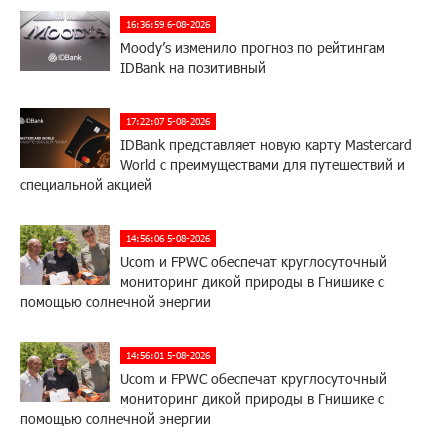
16:36:59 6-08-2026
Moody’s изменило прогноз по рейтингам
IDBank на позитивный
17:22:07 5-08-2026
IDBank представляет новую карту Mastercard
World с преимуществами для путешествий и
специальной акцией
14:56:06 5-08-2026
Ucom и FPWC обеспечат круглосуточный
мониторинг дикой природы в Гнишике с
помощью солнечной энергии
14:56:01 5-08-2026
Ucom и FPWC обеспечат круглосуточный
мониторинг дикой природы в Гнишике с
помощью солнечной энергии