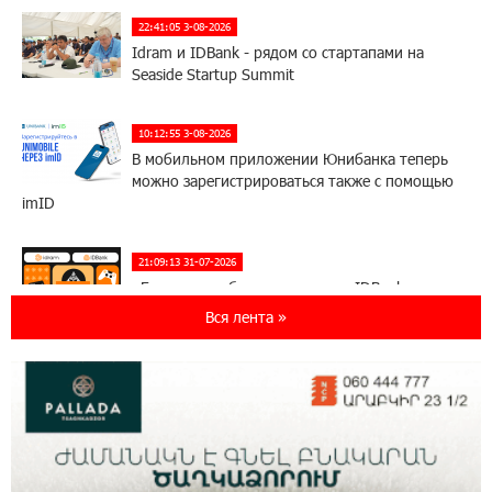
22:41:05 3-08-2026
Idram и IDBank - рядом со стартапами на
Seaside Startup Summit
10:12:55 3-08-2026
В мобильном приложении Юнибанка теперь
можно зарегистрироваться также с помощью
imID
21:09:13 31-07-2026
«Бесплатные бонусы в играх»: IDBank
предупреждает о кибератаках на школьников
Вся лента »
11:21:15 31-07-2026
ЕАЭС со временем будет расширяться. Когда-
нибудь это поймёт и рядовой армянин, но
будет уже поздно