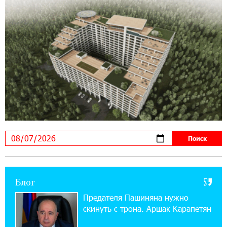
11:03:52 31-07-2026
Если Израиль использует тему Геноцида
армян против Эрдогана, то что для него
значит сам Геноцид?
17:16:14 30-07-2026
ВТБ (Армения): вклад «Стабильный» — до
10% годовых и оформление в мобильном
приложении
17:03:49 30-07-2026
Платформа Rate.Trading на Seaside Startup
Summit: IDBank представил инновационное
решение
Блог
14:44:13 29-07-2026
Состоялось открытие Khachaturian Rooftop
Предателя Пашиняна нужно
при поддержке IDBank
скинуть с трона. Аршак Карапетян