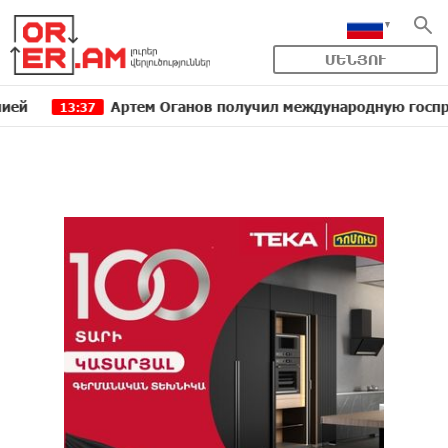
ՄԵՆՅՈՒ
тем Оганов получил международную госпремию Китая в обла