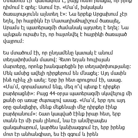
Մտածում էի՝ կատակում է, բայց հետո իմացա, որ իրոք
դիմում է գրել։ Ասում էր. «Մա՛մ, իսկական
ծառայությունն այնտեղ է»։ Նա երբեք Արցախում չէր
եղել, իր հայրիկն էր ՄատաղիսԹալիշում ծառայել,
Արամս էլ պատերազմի ժամանակ այդտեղ է եղել։ Նա
այնքան ուրախ էր, որ հայտնվել է հայրիկի ծառայած
վայրում։
Ես մտածում էի, որ ընդամենը կատակ է անում
տեղափոխման մասով։ Հետո եղան հուլիսյան
մարտերը, որոնք խանգարեցին իր տեղափոխությանը։
Մեկ ամսից ավելի դիրքերում են մնացել։ Այդ մասին
ինձ ոչինչ չի ասել։ Երբ իր հետ զրուցում էի, ասաց.
«Մա՛մ, զորամասում ենք, մեզ ո՞վ պետք է դիրքեր
բարձրացնի»։ Բայց 44-օրյա պատերազմի սկսվելուց մի
քանի օր առաջ ժպտալով ասաց. «Մա՛մ, երբ դու այդ
օրը զանգեցիր, մենք մեքենայի մեջ դիրքեր էինք
բարձրանում»։ Շատ կապված էինք իրար հետ, երբ
տանն էր մի բան լինում, նա էր անմիջապես
զանգահարում, կարծես կանխազգում էր, երբ իրենց
մոտ էր անհանգիստ, ես էի զգում և իրեն