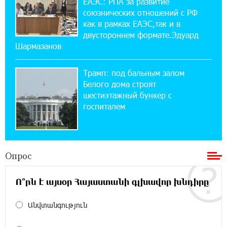
ЕАЭС: РПА за развитие
союзнических отношений с РФ
12:17:04 23-07-2026
как в рамках ЕАЭС,так и в
Против кого вооружается Азербайджан?
Аршак Карапетян
двустороннем формате.Эдуард
Шармазанов
12:04:45 23-07-2026
Трамп: под бальным залом
При поддержке Ucom в спортивной школе
Вайка установлена солнечная
Белого дома строят
электростанция мощностью 15 кВт
шестиэтажный бункер с
госпиталем
20:50:22 22-07-2026
Новые финансовые навыки на «Давидбекских
играх»: Idram&IDBank
Опрос
11:25:48 21-07-2026
Ո՞րն է այսօր Հայաստանի գլխավոր խնդիրը
Кругом война. А вас вводят в заблуждение.
Аршак Карапетян
Անվտանգություն
16:32:52 20-07-2026