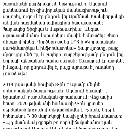
շարունակի բարձրագույն կրթությունը։ Սկզբում
ցանկանում էր զինվորական մասնագիտություն
սովորել, ուզում էր ընդունվել Արմենակ Խանփերյանցի
անվան ռազմական ավիացիոն համալսարան։
Պարապեց ֆիզիկա և մաթեմատիկա։ Անգամ
արտասահմանում սովորելու մասին է մտածել։ Հետո
միտքը փոխեց։ Գործերը տվեց ԵՊՀ-ի «Կիրառական
մաթեմատիկա և ինֆորմատիկա» ֆակուլտետը, բայց
մրցույթը մեծ էր, և բալերի տարբերությամբ ընդունվեց
Շիրակի պետական համալսարան։ Ծառայում էր արդեն,
իմացավ, որ ընդունվել է, բայց այդպես էլ ուսանող
չդարձավ»։
2019 թվականի հուլիսի 8-ին է Արամը մեկնել
զինվորական ծառայության։ Սկզբում ծառայել է
Երևանում՝ ուսումնական զորամասում։ Վեց ամիս
հետո՝ 2020 թվականի հունվարի 9-ին կրտսեր
սերժանտի կոչումով տեղափոխվել է Իջևան, եղել է
հրետանու Դ-30 մարտկոցի կապի ջոկի հրամանատար։
«Այդ ժամանակ գրեթե բոլորը վիճակահանության
արդյունքում Արցախ էին մեկնում ծառայության։ Նա