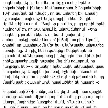
արդեն սկսվել էր, նա մեզ ոչինչ չի ասել։ Իրենք
հոկտեմբերի 1-ին եղել են Մատաղիսում։ Հոկտեմբերի
10-ի կողմերն եմ իմացել, որ նա այնտեղ է»։ Արամը
մշտապես կապի մեջ է եղել մայրիկի հետ։ Տիկին
Արմենուհին ասում է՝ ձայներ լսում էր, բայց որդին իրեն
համոզում էր, որ Տավուշում է, անտառներում։ «Երբ
տեղեկություններ եկան, որ նա Արցախում է,
զանգահարեցի իրեն։ Ասացի՝ ինձ մի խաբիր, Արա՛մ,
գիտեմ, որ պատերազմի մեջ ես։ Անմիջապես անջատեց
հեռախոսը։ Մի քիչ հետո զանգեց։ Ընկերներն են
պատմում. «Մենք քաղաքից իրենց ոգևորում էինք, իսկ
իրենք պատերազմի դաշտից մեզ էին ոգևորում, որ
հաղթելու ենք»»։ Տղաների հրետանին անխափան կապ
է ապահովել։ Մայրիկի խոսքով, Իջևանի հրետանուն
անվանել են «սնայպերներ»։ «Նույնիսկ թշնամին է այդ
մասին ասել։ Շատ դիպուկ հարվածներ են հասցրել»։
Հոկտեմբերի 27-ի երեկոյան է եղել Արամի հետ վերջին
զրույցը։ «Արամս միշտ ոգևորում էր մեզ, բայց այդ օրն
անտրամադիր էր։ Հարցրեց՝ մա՛մ, ի՞նչ են ասում։
Ասացի՝ հնարավոր է, որ հրադադար լինի։ «Մամ, էլ