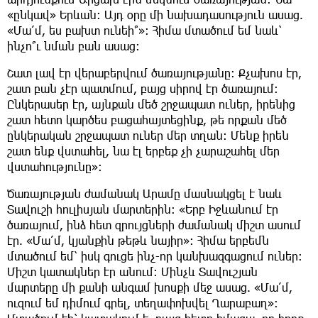
«ընկավ» Երևան։ Այդ օրը մի նախադասություն ասաց.
«Մա՛մ, ես բախտ ունեի՞»։ Հիմա մտածում եմ նաև՝
ինչո՞ւ նման բան ասաց։
Շատ լավ էր վերաբերվում ծառայությանը։ Քչախոս էր,
շատ բան չէր պատմում, բայց սիրով էր ծառայում։
Ընկերասեր էր, այնքան մեծ շրջապատ ուներ, իրենից
շատ հետո կարծես բացահայտեցինք, թե որքան մեծ
ընկերական շրջապատ ուներ մեր տղան։ Մենք իրեն
շատ ենք վստահել, նա էլ երբեք չի չարաշահել մեր
վստահությունը»։
Ծառայության ժամանակ Արամը մասնակցել է նաև
Տավուշի հուլիսյան մարտերին։ «Երբ Իջևանում էր
ծառայում, ինձ հետ զրույցների ժամանակ միշտ ասում
էր. «Մա՛մ, կյանքին թեթև նայիր»։ Հիմա երբեմն
մտածում եմ՝ իսկ գուցե ինչ-որ կանխազգացում ուներ։
Միշտ կատակներ էր անում։ Մինչև Տավուշյան
մարտերը մի քանի անգամ խոսքի մեջ ասաց. «Մա՛մ,
ուզում եմ դիմում գրել, տեղափոխվել Ղարաբաղ»։