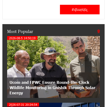
21:50:45 9-07-2026
IDBank warns of scam calls impersonating
pension funds
Most Popular
15:47:51 9-07-2026
A little corner of France in Hrazdan, with the
2026-08-5 14:50:19
1
partnership of Converse SME
17:31:55 8-07-2026
Idram is the general partner of the "Towards
Conscious Parenting 2026" annual conference
12:40:22 8-07-2026
Ucom and FPWC Ensure Round-the-Clock
Polytechnic University Graduation Ceremony
Wildlife Monitoring in Gnishik Through Solar
Held with the Support of Unibank
Energy
17:10:45 7-07-2026
2026-07-31 20:34:54
Converse Bank Completes the Placement of