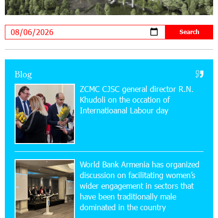
Virtuosos” Program participated in the Järvi
Academy and Pärnu Music Festival in Estonia, representing
Armenia on the international stage
11:53:39 23-07-2026
Ucom Supports the Installation of a 15 kW Solar
Blog
Power Plant at the Vayk Sports School
ZCMC CJSC general director R.N.
Khudoli on the օccation of
20:56:14 22-07-2026
Internatioanal Labour day
New Financial Skills at the Davidbek Games:
Idram&IDBank
17:52:52 20-07-2026
CashIn Services at AraratBank ATMs: Fast,
World Bank Armenia has organized
Simple, and Secure
discussion on facilitating women’s
wider engagement in sectors that
16:29:04 20-07-2026
have been traditionally male
Ucom Sales and Service Center Reopens at 3/47
dominated in the country
Yerevanyan Street in Yeghvard