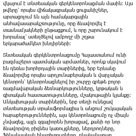
վկայում է տնտեսական գերկենտրոնացման մասին։ Այս
թվերը՝ որպես վիճակագրական ցուցանիշներ,
արտացոլում են այն համակարգային
անհավասարակշռությունը, որը ձևավորվել է
տասնամյակների ընթացքում, և որը շարունակում է
խորանալ՝ ստեղծելով ամբողջ մի շղթա
երկարաժամկետ խնդիրների։
Տնտեսական գերկենտրոնացումը Հայաստանում ունի
բազմաշերտ պատմական արմատներ, որոնք սկսվում
են դեռևս խորհրդային տարիներից, երբ Երևանը
ձևավորվեց որպես արդյունաբերական և վարչական
կենտրոն՝ կենտրոնացնելով իր շուրջը գրեթե բոլոր
ռազմավարական ձեռնարկությունները, կրթական և
գիտական հաստատությունները, մշակութային կյանքը։
Անկախության տարիներին, երբ տեղի ունեցավ
տնտեսության տրանսֆորմացիա և անցում շուկայական
հարաբերություններին, այս կենտրոնացումը ոչ միայն
չնվազեց, այլև զգալիորեն խորացավ, քանի որ նոր
ձևավորվող բիզնես կառույցները, ներդրողները,
ֆինանսական ինստիտուտները, բնականաբար,