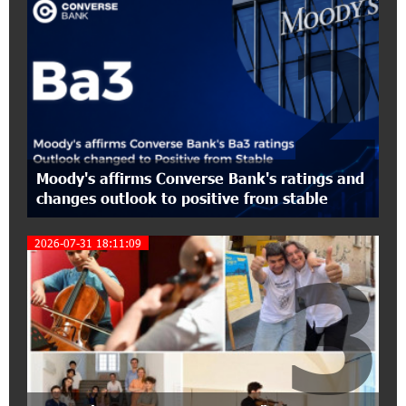
EBRD Bonds
2
17:27:45 6-07-2026
From Financial Adventures to Great Victories:
The 4th Junius Financial Online Tournament
Wrapped Up
16:43:06 6-07-2026
Moody's affirms Converse Bank's ratings and
The Power of One Dram and the Armenian State
changes outlook to positive from stable
Symphony Orchestra Conclude the Forest
Project Launched in Shirak
2026-07-31 18:11:09
3
15:09:48 3-07-2026
EBRD to Launch AMD 5 Billion Floating-Rate
Bond Offering in Armenia
20:20:40 2-07-2026
Three-day Financial Literacy Course at the FAST
Foundation’s AI Camp: Idram&IDBank