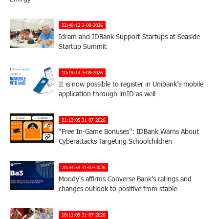
22:49:12 3-08-2026
Idram and IDBank Support Startups at Seaside
Startup Summit
10:19:14 3-08-2026
It is now possible to register in Unibank’s mobile
application through imID as well
21:13:05 31-07-2026
“Free In-Game Bonuses”: IDBank Warns About
Cyberattacks Targeting Schoolchildren
20:34:54 31-07-2026
Moody's affirms Converse Bank's ratings and
changes outlook to positive from stable
18:11:09 31-07-2026