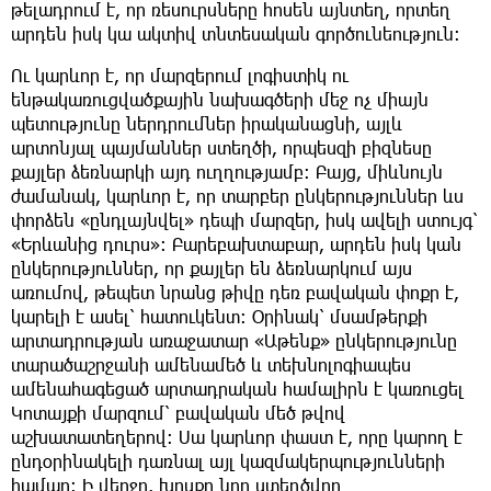
թելադրում է, որ ռեսուրսները հոսեն այնտեղ, որտեղ
արդեն իսկ կա ակտիվ տնտեսական գործունեություն։
Ու կարևոր է, որ մարզերում լոգիստիկ ու
ենթակառուցվածքային նախագծերի մեջ ոչ միայն
պետությունը ներդրումներ իրականացնի, այլև
արտոնյալ պայմաններ ստեղծի, որպեսզի բիզնեսը
քայլեր ձեռնարկի այդ ուղղությամբ։ Բայց, միևնույն
ժամանակ, կարևոր է, որ տարբեր ընկերություններ ևս
փորձեն «ընդլայնվել» դեպի մարզեր, իսկ ավելի ստույգ՝
«Երևանից դուրս»: Բարեբախտաբար, արդեն իսկ կան
ընկերություններ, որ քայլեր են ձեռնարկում այս
առումով, թեպետ նրանց թիվը դեռ բավական փոքր է,
կարելի է ասել՝ հատուկենտ։ Օրինակ՝ մսամթերքի
արտադրության առաջատար «Աթենք» ընկերությունը
տարածաշրջանի ամենամեծ և տեխնոլոգիապես
ամենահագեցած արտադրական համալիրն է կառուցել
Կոտայքի մարզում՝ բավական մեծ թվով
աշխատատեղերով։ Սա կարևոր փաստ է, որը կարող է
ընդօրինակելի դառնալ այլ կազմակերպությունների
համար։ Ի վերջո, խոսքը նոր ստեղծվող