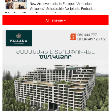
New Achievements in Europe: "Armenian
Virtuosos" Scholarship Recipients Embark on
Educational Trips to Prestigious Music Academies
All Timeline »
16:54:53 30-07-2026
Rate.Trading Platform at Seaside Startup
Summit: IDBank Introduces an Innovative
Solution
14:34:49 29-07-2026
Khachaturian Rooftop Grand Opening
Supported by IDBank
11:59:57 28-07-2026
Ucom’s Sales and Service Center Reopens at
24/2 Shahumyan Street in Ararat
19:04:38 23-07-2026
Scholarship recipients of the “Armenian