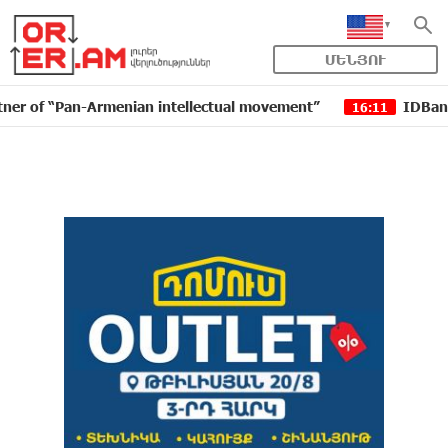
ՄԵՆՅՈՒ
n-Armenian intellectual movement”
IDBank issued anot
16:11