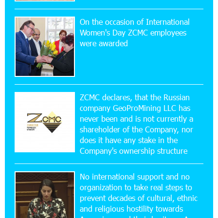
On the occasion of International
15:47:47 17-07-2026
Women's Day ZCMC employees
Up to 25% idcoin when purchasing Flyone flight
were awarded
tickets: Idram&IDBank
15:10:21 17-07-2026
Converse Bank Named Armenia’s Best Digital
Bank for Consumers by Euromoney
ZCMC declares, that the Russian
company GeoProMining LLC has
never been and is not currently a
11:36:50 17-07-2026
shareholder of the Company, nor
Ucom and Microsoft Innovation Center Help
School Students Build Cybersecurity Skills
does it have any stake in the
Company's ownership structure
12:45:18 16-07-2026
No international support and no
Ucom Supports Installation of 10 kW Solar Plant
in Shenavan, Lori
organization to take real steps to
prevent decades of cultural, ethnic
and religious hostility towards
20:34:31 14-07-2026