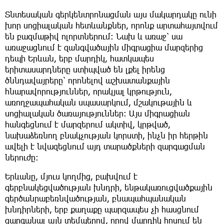
Տնտեսական գերկենտրոնացման այս մակարդակը ունի
խոր սոցիալական հետևանքներ, որոնք արտահայտվում
են բազմաթիվ ոլորտներում։ Նախ և առաջ՝ սա
առաջացնում է զանգվածային միգրացիա մարզերից
դեպի Երևան, երբ մարդիկ, հատկապես
երիտասարդները ստիպված են լքել իրենց
ծննդավայրերը՝ որոնելով աշխատանքային
հնարավորություններ, որակյալ կրթություն,
առողջապահական սպասարկում, մշակութային և
սոցիալական ծառայություններ։ Այս միգրացիան
հանգեցնում է մարզերում ակտիվ, կրթված,
նախաձեռնող բնակչության կորստի, ինչն իր հերթին
ավելի է նվազեցնում այդ տարածքների զարգացման
ներուժը։
Երևանը, մյուս կողմից, բախվում է
գերբնակեցվածության խնդրի, ենթակառուցվածքային
գերծանրաբեռնվածության, բնապահպանական
խնդիրների, երբ քաղաքը պարզապես չի հասցնում
զարգանալ այն տեմպերով, որով մարդիկ հոսում են