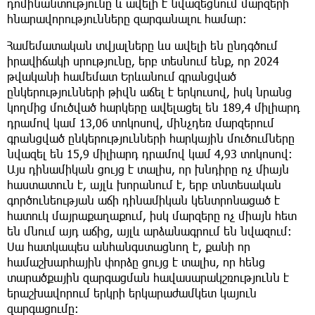
դոմինանտությունը և ավելի է նվազեցնում մարզերի
հնարավորությունները զարգանալու համար։
Համեմատական տվյալները ևս ավելի են ընդգծում
իրավիճակի սրությունը, երբ տեսնում ենք, որ 2024
թվականի համեմատ Երևանում գրանցված
ընկերությունների թիվն աճել է երկուսով, իսկ նրանց
կողմից մուծված հարկերը ավելացել են 189,4 միլիարդ
դրամով կամ 13,06 տոկոսով, մինչդեռ մարզերում
գրանցված ընկերությունների հարկային մուծումները
նվազել են 15,9 միլիարդ դրամով կամ 4,93 տոկոսով։
Այս դինամիկան ցույց է տալիս, որ խնդիրը ոչ միայն
հաստատուն է, այլև խորանում է, երբ տնտեսական
գործունեության աճի դինամիկան կենտրոնացած է
հատուկ մայրաքաղաքում, իսկ մարզերը ոչ միայն հետ
են մնում այդ աճից, այլև արձանագրում են նվազում։
Սա հատկապես անհանգստացնող է, քանի որ
համաշխարհային փորձը ցույց է տալիս, որ հենց
տարածքային զարգացման հավասարակշռությունն է
երաշխավորում երկրի երկարաժամկետ կայուն
զարգացումը։