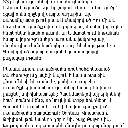
ՏՏ ընկերությունների ու մասնագետների
կենտրոնացվածությունը շարունակում է մնալ ցածր՝
զգալիորեն զիջելով մայրաքաղաքին։ Այս
անհամաչափությունը պայմանավորված է ոչ միայն
ենթակառուցվածքային խնդիրներով, մասնավորապես՝
ինտերնետ կապի որակով, այլև մարզերում կրթական
հնարավորությունների սահմանափակությամբ,
մասնագիտական համայնքի թույլ ներկայությամբ և
ձևավորված նորարարական էկոհամակարգի
բացակայությամբ։
Բնականաբար, տարածքային դիվերսիֆիկացված
տնտեսությունը ավելի կայուն է նաև արտաքին
ցնցումների նկատմամբ, քանի որ տարբեր
տարածքների տնտեսությունները կարող են իրար
լրացնել և փոխհատուցել։ Համեմատելով այլ երկրների
հետ՝ տեսնում ենք, որ նույնիսկ փոքր երկրներում
ձգտում են ապահովել ավելի հավասարակշռված
տարածքային զարգացում։ Օրինակ՝ Վրաստանը.
Թբիլիսին թեև կարևոր դեր ունի, բայց Բաթումին,
Քութայիսին և այլ քաղաքներ նույնպես զգալի ներդրում