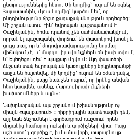
ընտրություններից հետո։ Մի կողմից՝ ուզում են օգնել
Հայաստանին, մյուս կողմից՝ կարծում եմ, որ
ընդդիմությունը ճիշտ քաղաքականություն որդեգրեց։
Մի շրջան ասում էին՝ Եվրոպան պաշտպանում է
Փաշինյանին, հիմա դրանով չեն սահմանափակվում,
որքան էլ պաշտպանի, փորձում են փաստերով խոսել և
ցույց տալ, որ և՛ ժողովրդավարությունը նորմալ
վիճակում չէ, և՛ մարդու իրավունքներն են խախտվում,
և՛ Եկեղեցու դեմ է պայքար մղվում։ Այդ փաստերի
ճնշման տակ եվրոպական կառույցները երկընտրանքի
առջև են հայտնվել, մի կողմից՝ ուզում են օժանդակել
Փաշինյանին, բայց նաև չեն ուզում, որ իրենց անվան
հետ կապվեն, ասենք, մարդու իրավունքների
խախտումները և այլն»։
Նախընտրական այս շրջանում իշխանությունը ոչ
միայն «պայքարում» է հիբրիդային պատերազմի դեմ,
այլ նաև ճնշումներ է գործադրում դաշտում իրեն
մրցակից համարող ուժերի և գործիչների վրա։ Բայց
աշխատո՞ղ գործիք է, ի մասնավորի, տարաբնույթ