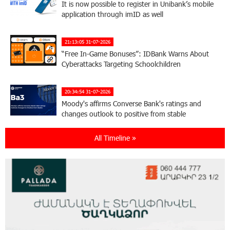
It is now possible to register in Unibank’s mobile
application through imID as well
21:13:05 31-07-2026
“Free In-Game Bonuses”: IDBank Warns About
Cyberattacks Targeting Schoolchildren
20:34:54 31-07-2026
Moody's affirms Converse Bank's ratings and
changes outlook to positive from stable
All Timeline »
18:11:09 31-07-2026
New Achievements in Europe: "Armenian
Virtuosos" Scholarship Recipients Embark on
Educational Trips to Prestigious Music Academies
16:54:53 30-07-2026
Rate.Trading Platform at Seaside Startup
Summit: IDBank Introduces an Innovative