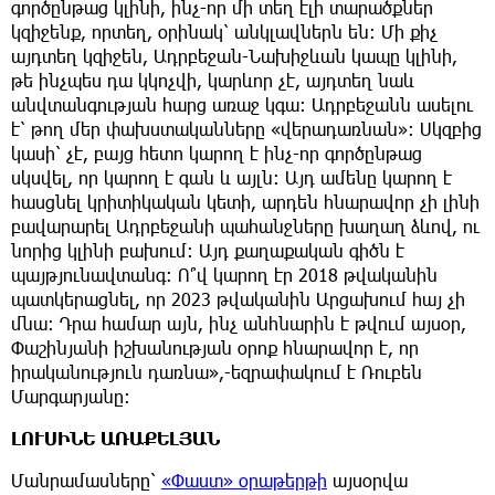
գործընթաց կլինի, ինչ-որ մի տեղ էլի տարածքներ
կզիջենք, որտեղ, օրինակ՝ անկլավներն են։ Մի քիչ
այդտեղ կզիջեն, Ադրբեջան-Նախիջևան կապը կլինի,
թե ինչպես դա կկոչվի, կարևոր չէ, այդտեղ նաև
անվտանգության հարց առաջ կգա։ Ադրբեջանն ասելու
է՝ թող մեր փախստականները «վերադառնան»։ Սկզբից
կասի՝ չէ, բայց հետո կարող է ինչ-որ գործընթաց
սկսվել, որ կարող է գան և այլն։ Այդ ամենը կարող է
հասցնել կրիտիկական կետի, արդեն հնարավոր չի լինի
բավարարել Ադրբեջանի պահանջները խաղաղ ձևով, ու
նորից կլինի բախում։ Այդ քաղաքական գիծն է
պայթյունավտանգ։ Ո՞վ կարող էր 2018 թվականին
պատկերացնել, որ 2023 թվականին Արցախում հայ չի
մնա։ Դրա համար այն, ինչ անհնարին է թվում այսօր,
Փաշինյանի իշխանության օրոք հնարավոր է, որ
իրականություն դառնա»,-եզրափակում է Ռուբեն
Մարգարյանը։
ԼՈՒՍԻՆԵ ԱՌԱՔԵԼՅԱՆ
Մանրամասները՝
«Փաստ» օրաթերթի
այսօրվա