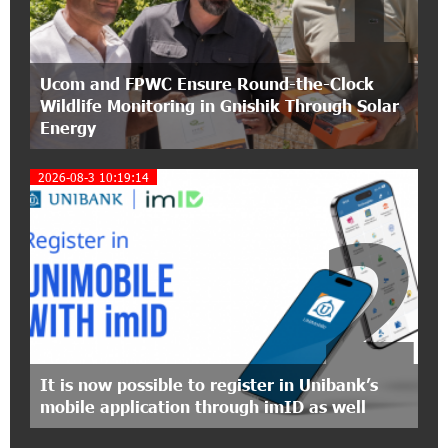
partnership of Converse SME
17:31:55 8-07-2026
Ucom and FPWC Ensure Round-the-Clock
Idram is the general partner of the "Towards
Wildlife Monitoring in Gnishik Through Solar
Conscious Parenting 2026" annual conference
Energy
12:40:22 8-07-2026
2026-08-3 10:19:14
Polytechnic University Graduation Ceremony
Held with the Support of Unibank
2
17:10:45 7-07-2026
Converse Bank Completes the Placement of
EBRD Bonds
17:27:45 6-07-2026
From Financial Adventures to Great Victories:
It is now possible to register in Unibank’s
The 4th Junius Financial Online Tournament
mobile application through imID as well
Wrapped Up