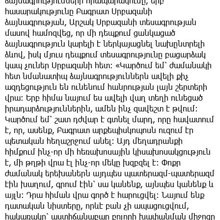
ձայնագրությունների հրապարակումը, երբ
հասարակությունը Բագրատ Սրբազանի
ձայնագրության, Արշակ Սրբազանի տեսագրության
մասով համոզվեց, որ մի դեպքում ցանկացած
ձայնագրություն կարելի է ներկայացնել նախընտրելի
ձևով, իսկ մյուս դեպքում տեսագրությունը բացարձակ
կապ չուներ Սրբազանի հետ։ «Կարծում եմ՝ ժամանակի
հետ նմանատիպ ձայնագրություններն ավելի քիչ
ազդեցություն են ունենում հանրության լայն շերտերի
վրա։ Երբ հիմա նայում ես ավելի վաղ տեղի ունեցած
իրադարձություններին, ամեն ինչ զավեշտ է թվում։
Կարծում եմ՝ շատ դժվար է գտնել մարդ, որը հավատում
է, որ, ասենք, Բագրատ արքեպիսկոպոսն ուզում էր
պետական հեղաշրջում անել։ Այդ մեղադրանքի
հիմքում ինչ-որ մի հեռախոսային կիսախոսակցություն
է, մի թղթի վրա էլ ինչ-որ մեկը խզբզել է։ Փոքր
ժամանակ երեխաներն այդպես պատերազմ-պատերազմ
էին խաղում, գրում էին՝ սա կանենք, այնպես կանենք և
այլն։ Դրա հիման վրա գործ է հարուցվել։ Նայում ենք
դատական նիստերը, որևէ բան չի ապացուցվում,
հակառակը՝ աստիճանաբար բոլորի խափանման միջոցը