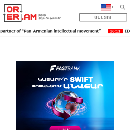
ՄԵՆՅՈՒ
“Pan-Armenian intellectual movement”
IDBank issued a
16:11