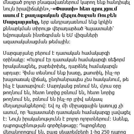
մնացած բոլոր բնագավառներում կարող ենք հանդիպել
նույն իրավիճակին»,
-«Փաստի» հետ զրույցում
ասում է քաղաքական վերլուծաբան Ռուբեն
Մարգարյանը,
երբ անդրադառնում ենք կրկին
քննարկման տիրույթ վերադարձած Հայաստանի՝
եվրոպական ինտեգրման և ԵՄ վիզաների
ազատականացման թեմային։
Մարգարյանը բերում է դատական համակարգի
օրինակը։ «Ուզում էր դատական համակարգի ռեֆորմ
իրականացնել, բարեփոխել, դարձնել համակարգն
արդար։ Հիմա տեսնում ենք խառը, քաոտիկ, ինչ-որ
խայտառակ վիճակ, ընդհանրապես չես հասկանում, թե
ինչ է կատարվում։ Մարդկանց բռնում են, մյուս օրը
թողնում են, հետո նորից բռնում են, հետո նորից
թողնում են, բռնում են ինչ-որ լրիվ անկապ
մեղադրանքներով։ Եվ ոչ մի միջազգային կառույց չի
ասում, որ Հայաստանի դատական համակարգը լավացել
է։ Նույն իրականությունն է բոլոր ոլորտներում։ Ասենք,
դպրոցաշինության գործընթացը։ Դպրոցները
վերանորոգում են, բայց սեպտեմբերի 1-ից 250 դպրոց