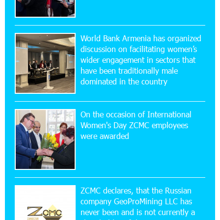
20:56:14 22-07-2026
New Financial Skills at the Davidbek Games:
World Bank Armenia has organized
Idram&IDBank
discussion on facilitating women’s
wider engagement in sectors that
17:52:52 20-07-2026
have been traditionally male
CashIn Services at AraratBank ATMs: Fast,
dominated in the country
Simple, and Secure
On the occasion of International
16:29:04 20-07-2026
Women's Day ZCMC employees
Ucom Sales and Service Center Reopens at 3/47
were awarded
Yerevanyan Street in Yeghvard
15:47:47 17-07-2026
Up to 25% idcoin when purchasing Flyone flight
tickets: Idram&IDBank
ZCMC declares, that the Russian
company GeoProMining LLC has
never been and is not currently a
15:10:21 17-07-2026