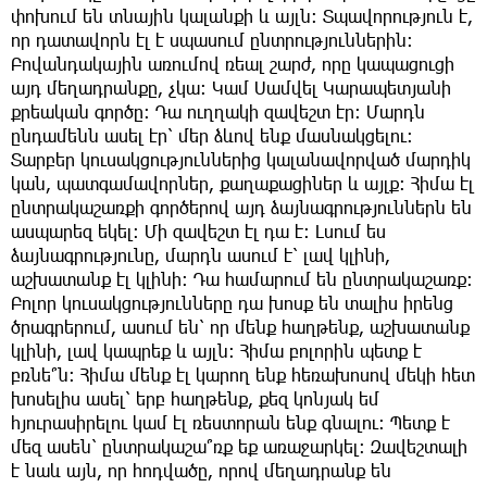
փոխում են տնային կալանքի և այլն։ Տպավորություն է,
որ դատավորն էլ է սպասում ընտրություններին։
Բովանդակային առումով ռեալ շարժ, որը կապացուցի
այդ մեղադրանքը, չկա։ Կամ Սամվել Կարապետյանի
քրեական գործը։ Դա ուղղակի զավեշտ էր։ Մարդն
ընդամենն ասել էր՝ մեր ձևով ենք մասնակցելու։
Տարբեր կուսակցություններից կալանավորված մարդիկ
կան, պատգամավորներ, քաղաքացիներ և այլք։ Հիմա էլ
ընտրակաշառքի գործերով այդ ձայնագրություններն են
ասպարեզ եկել։ Մի զավեշտ էլ դա է։ Լսում ես
ձայնագրությունը, մարդն ասում է՝ լավ կլինի,
աշխատանք էլ կլինի։ Դա համարում են ընտրակաշառք։
Բոլոր կուսակցությունները դա խոսք են տալիս իրենց
ծրագրերում, ասում են՝ որ մենք հաղթենք, աշխատանք
կլինի, լավ կապրեք և այլն։ Հիմա բոլորին պետք է
բռնե՞ն։ Հիմա մենք էլ կարող ենք հեռախոսով մեկի հետ
խոսելիս ասել՝ երբ հաղթենք, քեզ կոնյակ եմ
հյուրասիրելու կամ էլ ռեստորան ենք գնալու։ Պետք է
մեզ ասեն՝ ընտրակաշա՞ռք եք առաջարկել։ Զավեշտալի
է նաև այն, որ հոդվածը, որով մեղադրանք են