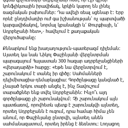
կոնֆլիկտային իրավիճակ, կրկին կարող են լինել
ռազմական բախումներ։ Դա ավելի ռեալ սցենար է։ Երբ
որևէ ընդդիմադիր ուժ գա իշխանության՝ ոչ պարտվածի
կարգավիճակով, նորմալ կբանակցի և՛ Թուրքիայի, և՛
Ադրբեջանի հետ»,- հավելում է քաղաքական
վերլուծաբանը։
Քննարկում ենք խաղաղություն-պատերազմ դիլեման։
Այստեղ կա նաև Նիկոլ Փաշինյանի վերընտրման
պարագայում Հայաստան 300 հազար ադրբեջանցիների
«վերադարձի» հարցը։ «Եթե նա վերընտրվում է,
շարունակում է տանել իր գիծը։ Սահմանների
դելիմիտացիա-դեմարկացիա։ Գործընթացը կանգնած է,
չնայած երկու տարի անցել է, ինչ Տավուշում
տարածքներ ենք տվել Ադրբեջանին։ Ինչո՞ւ այդ
գործընթացը չի շարունակվում։ Չի շարունակում այն
պատճառով, որովհետև պետք է շարունակվի այնտեղ,
որտեղ Ադրբեջանն է ուզում, դրա համար հիմա չեն
անում, որ Փաշինյանը ընտրվի, այնտեղ անեն
սահմանազատում, որտեղ իրենց է ձեռնտու։ Լողացող