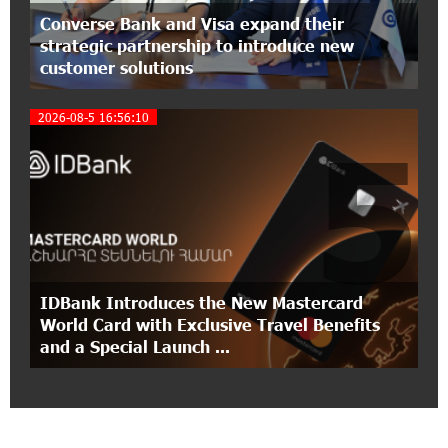
Ucom Introduces the New uMix 5000 Regional
Converse Bank and Visa expand their
Package: 3 Services for Just AMD 5,000 per
strategic partnership to introduce new
Month
customer solutions
11:55:53 2-07-2026
2026-08-5 16:56:10
"Monaco glamour, Vegas energy, Macau prestige
5
- yet uniquely Armenian." Artak Tovmasyan on
how Seven Visions is redefining world-class hospitality
11:56:27 1-07-2026
Travel Without Borders: Ucom Introduces New
uTravel Packages
IDBank Introduces the New Mastercard
15:08:55 30-06-2026
World Card with Exclusive Travel Benefits
Artur Nakhshikyan has joined the Supervisory
and a Special Launch ...
Board of Unibank
18:19:50 29-06-2026
"Your smartphone is locked": IDBank warns of