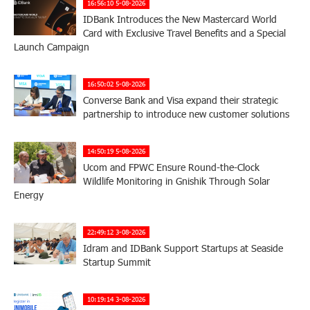
16:56:10 5-08-2026
IDBank Introduces the New Mastercard World
Card with Exclusive Travel Benefits and a Special
Launch Campaign
16:50:02 5-08-2026
Converse Bank and Visa expand their strategic
partnership to introduce new customer solutions
14:50:19 5-08-2026
Ucom and FPWC Ensure Round-the-Clock
Wildlife Monitoring in Gnishik Through Solar
Energy
22:49:12 3-08-2026
Idram and IDBank Support Startups at Seaside
Startup Summit
10:19:14 3-08-2026