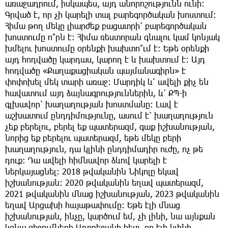
առաջադրում, իսկապես, այդ անորոշությունն ունի։
Գրված է, որ չի կարելի տալ բարեգործական խոստում։
Հիմա թող մեկը լիարժեք բացատրի՝ բարեգործական
խոստումը ո՞րն է։ Հիմա ռեստորան գնալու կամ կոնյակ
խմելու խոստումը օրենքի խախտո՞ւմ է։ Եթե օրենքի
այդ հոդվածը կարդաս, կարող է և խախտում է։ Այդ
հոդվածը «Քաղաքացիական պայմանագիրն» է
փոփոխել մեկ տարի առաջ։ Մարդիկ և՛ ավելի քիչ են
հավատում այդ ձայնագրություններին, և՛ ՔՊ-ի
գլխավոր՝ խաղաղության խոստմանը։ Լավ է
աշխատում ընդդիմությունը, ասում է՝ խաղաղություն
չեք բերելու, բերել եք պատերազմ, գաք իշխանության,
նորից եք բերելու պատերազմ, եթե մեկը բերի
խաղաղություն, դա կլինի ընդդիմադիր ուժը, ոչ թե
դուք։ Դա ավելի հիմնավոր ձևով կարելի է
ներկայացնել։ 2018 թվականին Նիկոլը եկավ
իշխանության։ 2020 թվականին եղավ պատերազմ,
2021 թվականին մնաց իշխանության, 2023 թվականին
եղավ Արցախի հայաթափումը։ Եթե էլի մնաց
իշխանության, ինչը, կարծում եմ, չի լինի, նա այնքան
կգնա զիջումների Ադրբեջանի հետ, որ էլի կլինի