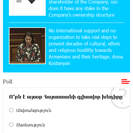
shareholder of the Company, nor
Converse Bank Named Armenia’s Best Digital
Bank for Consumers by Euromoney
does it have any stake in the
Company's ownership structure
11:36:50 17-07-2026
No international support and no
Ucom and Microsoft Innovation Center Help
School Students Build Cybersecurity Skills
organization to take real steps to
prevent decades of cultural, ethnic
and religious hostility towards
12:45:18 16-07-2026
Armenians and their heritage. Anna
Ucom Supports Installation of 10 kW Solar Plant
Kostanyan
in Shenavan, Lori
Poll
20:34:31 14-07-2026
Unibank to Raffle a Trip to Italy
Ո՞րն է այսօր Հայաստանի գլխավոր խնդիրը
18:00:34 13-07-2026
Անվտանգություն
Customer Appreciation Day in Vanadzor: IDBank
Տնտեսություն