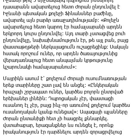
դասարանն ավարտելուց հետո Ժորան ընդունվել է
Իջևանի պետական քոլեջի Ֆինանսներ բաժինը,
ավարտել այն բարձր առաջադիմությամբ։ «Քոլեջն
ավարտելուց հետո կարող էր համալսարանի արդեն
երկրորդ կուրս ընդունվել։ Այդ տարի չստացվեց բուհ
ընդունվելը, նախախնամություն էր, թե այլ բան, բայց
փաստաթղթերի ներկայացումն ուշացրեցինք։ Սակայն
հստակ որոշում ուներ, որ արդեն ծառայությունից
վերադառնալուց հետո անպայման կրթությունը
կշարունակի համալսարանում»։
Մայրիկն ասում է՝ քոլեջում Ժորայի ուսումնառության
երեք տարիները շատ լավ են անցել։ «Ընկերական
հրաշալի շրջապատ ուներ, կարծես բոլորն ընտրված
երեխաներ լինեին։ Դպրոցական չէր, փաստացի
ուսանող էլ չէր, բայց ինչ-որ առումով քոլեջում կարծես
ուսանողական կյանք ունեցավ»։ Ապագայի պլանները
Ժորան ընտանիքի հետ չի հասցրել քննարկել.
վստահաբար, երազանքներ ևս ունեցել է, որոնք
իրականություն էր դարձնելու արդեն զորացրվելուց