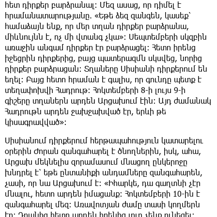
հետ դիրքեր բարձրանալ։ Մեզ ասաց, որ դիմել է
հրամանատարությանը. «Եթե ձեզ զանգեն, կասեք՝
համաձայն ենք, որ մեր տղան դիրքեր բարձրանա,
միևնույնն է, ոչ մի վտանգ չկա»։ Սեպտեմբերի սկզբին
առաջին անգամ դիրքեր էր բարձրացել։ Հետո իրենց
իջեցրին դիրքերից, բայց պատերազմն սկսվեց, նորից
դիրքեր բարձրացան։ Տղաները Սիսիանի դիրքերում են
եղել։ Բայց հետո հրաման է գալիս, որ գունդը պետք է
տեղափոխվի Հադրութ։ Հոկտեմբերի 8-ի լույս 9-ի
գիշերը տղաներն արդեն Արցախում էին։ Այդ ժամանակ
Հադրութն արդեն ջախջախված էր, երևի թե
կիսագրավված»։
Սիսիանում դիրքերում հերթապահություն կատարելու
օրերին Ժորան զանգահարել է ծնողներին, իսկ, ահա,
Արցախ մեկնելիս զորամասում մնացող ընկերոջը
խնդրել է՝ եթե ընտանիքի անդամները զանգահարեն,
չասի, որ նա Արցախում է։ «Իհարկե, դա գաղտնի չէր
մնալու, հետո արդեն իմացանք։ Հոկտեմբերի 10-ին է
զանգահարել մեզ։ Առավոտյան ժամը տասի կողմերն
էր։ Դրանից հետո արդեն իրենից լուր չենք ունեցել։