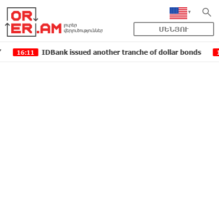
ՄԵՆՅՈՒ
k issued another tranche of dollar bonds
Green Iphon
13:55