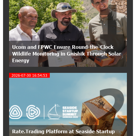
1
12:40:22 8-07-2026
Polytechnic University Graduation Ceremony
Held with the Support of Unibank
17:10:45 7-07-2026
Ucom and FPWC Ensure Round-the-Clock
Converse Bank Completes the Placement of
Wildlife Monitoring in Gnishik Through Solar
EBRD Bonds
Energy
17:27:45 6-07-2026
2026-07-30 16:54:53
From Financial Adventures to Great Victories:
2
The 4th Junius Financial Online Tournament
Wrapped Up
16:43:06 6-07-2026
The Power of One Dram and the Armenian State
Symphony Orchestra Conclude the Forest
Project Launched in Shirak
Rate.Trading Platform at Seaside Startup