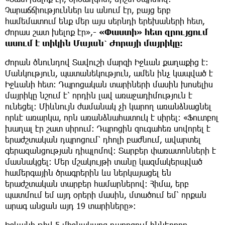
Չարաճճիություններ ևս անում էր, բայց երբ
համեմատում ենք մեր այս սերնդի երեխաների հետ,
Ժորաս շատ խելոք էր»,
- «Փաստի» հետ զրույցում
ասում է տիկին Մայան՝ Ժորայի մայրիկը։
Ժորան ծնունդով Տավուշի մարզի Իջևան քաղաքից է։
Մանկություն, պատանեկություն, ամեն ինչ կապված է
Իջևանի հետ։ Դպրոցական տարիների մասին խոսելիս
մայրիկը նշում է՝ որդին լավ առաջադիմություն է
ունեցել։ Միևնույն ժամանակ չի կարող առանձնացնել
որևէ առարկա, որն առանձնահատուկ է սիրել։ «Ֆուտբոլ
խաղալ էր շատ սիրում։ Դպրոցին զուգահեռ սովորել է
երաժշտական դպրոցում՝ դհոլի բաժնում, ավարտել
գերազանցության դիպլոմով։ Տարբեր փառատոնների է
մասնակցել։ Մեր մշակույթի տանը կազմակերպված
համերգային ծրագրերին ևս ներկայացել են
երաժշտական տարբեր համարներով։ Հիմա, երբ
պատմում եմ այդ օրերի մասին, մտածում եմ՝ որքան
արագ անցան այդ 19 տարիները»։
Իջևանի թիվ 5 միջնակարգ դպրոցում իններորդ