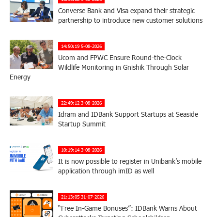
Converse Bank and Visa expand their strategic
partnership to introduce new customer solutions
14:50:19 5-08-2026
Ucom and FPWC Ensure Round-the-Clock
Wildlife Monitoring in Gnishik Through Solar
Energy
22:49:12 3-08-2026
Idram and IDBank Support Startups at Seaside
Startup Summit
10:19:14 3-08-2026
It is now possible to register in Unibank’s mobile
application through imID as well
21:13:05 31-07-2026
“Free In-Game Bonuses”: IDBank Warns About