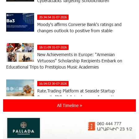
Cyberattacks Targeting Schoolchildren
20:34:54 31-07-2026
Moody's affirms Converse Bank's ratings and
changes outlook to positive from stable
18:11:09 31-07-2026
New Achievements in Europe: "Armenian
Virtuosos" Scholarship Recipients Embark on
Educational Trips to Prestigious Music Academies
16:54:53 30-07-2026
Rate.Trading Platform at Seaside Startup
Summit: IDBank Introduces an Innovative
Solution
All Timeline »
14:34:49 29-07-2026
Khachaturian Rooftop Grand Opening
Supported by IDBank