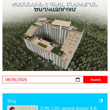
11:59:57 28-07-2026
Ucom’s Sales and Service Center Reopens at
24/2 Shahumyan Street in Ararat
19:04:38 23-07-2026
Scholarship recipients of the “Armenian
Virtuosos” Program participated in the Järvi
Academy and Pärnu Music Festival in Estonia, representing
Armenia on the international stage
11:53:39 23-07-2026
Ucom Supports the Installation of a 15 kW Solar
Power Plant at the Vayk Sports School
20:56:14 22-07-2026
New Financial Skills at the Davidbek Games:
Blog
Idram&IDBank
ZCMC CJSC general director R.N.