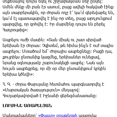
մեքենայով դուրս եկել ու շրջափակման մեջ ընկել։
Ամեն մեկը մի բան էր ասում, բայց ավելի հակված էինք
այն տարբերակին, որ Ժորան ողջ է՝ կա՛մ գերեվարել են,
կա՛մ էլ պատսպարվել է ինչ-որ տեղ, բայց արդյունքում
պարզվեց, որ զոհվել է։ Իր մարմինը դուրս են բերել
Հադրութից»։
Ապրելու ուժի մասին։ «Տան միակ ու շատ սիրված
երեխան էր Ժորաս։ Չգիտեմ, թե հիմա ինչն է ուժ տալիս
ապրելու։ Մտածում եմ՝ Ժորայիս ապրեցնելը։ Բացի դա,
քույրիկս ընտանիք կազմեց, երեխաներ ունեցավ,
նրանց օգնությամբ շարունակեցի ապրել։ Նաև այն
հույսն ապրեցրեց, որ մի օր մեր ընտանիքում կրկին
երեխա կծնվի»։
Հ. Գ. - Ժորա Փարսյանը հետմահու պարգևատրվել է
«Մարտական ծառայություն» մեդալով։
Հուղարկավորված է Իջևանի գերեզմանատանը։
ԼՈՒՍԻՆԵ ԱՌԱՔԵԼՅԱՆ
Մանրամասները՝
«Փաստ» օրաթերթի
այսօրվա