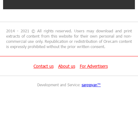
Schools Across Armenia
13:02:19 29-06-2026
AraratBank Reports Growth in its SME Loan
2014 - 2021 © All rights reserved. Users may download and print
Portfolio in 2025
extracts of content from this website for their own personal and non-
commercial use only. Republication or redistribution of Orer.am content
is expressly prohibited without the prior written consent.
16:54:39 26-06-2026
Converse Bank and ADB expand access to MSME
and sustainable finance in Armenia
Contact us
About us
For Advertisers
15:48:02 26-06-2026
Development and Service:
sargssyan™
Unibank and "Vanq" Charity Fund Support
Wheelchair Basketball Exhibition Game in
Yerevan
14:31:52 26-06-2026
Armenia’s Largest QR Payment Systems to
Collaborate: ArcaQR – IdramNet