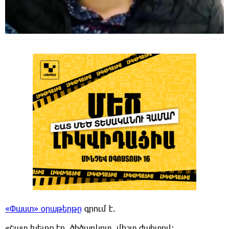
«Փաստ» օրաթերթը
գրում է.
«Շատ խելոք էր, ծիծաղկոտ, միշտ ժպիտով։