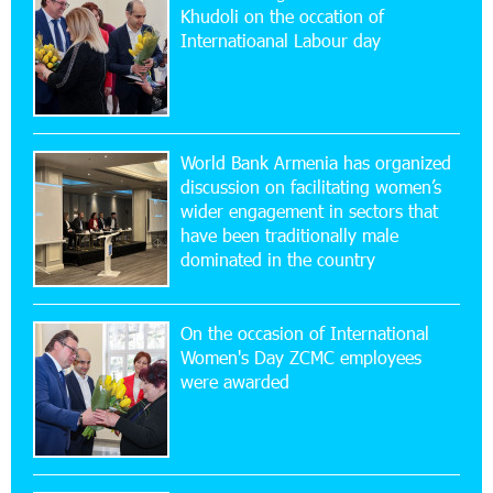
Khudoli on the օccation of
17:52:52 20-07-2026
Internatioanal Labour day
CashIn Services at AraratBank ATMs: Fast,
Simple, and Secure
16:29:04 20-07-2026
Ucom Sales and Service Center Reopens at 3/47
World Bank Armenia has organized
Yerevanyan Street in Yeghvard
discussion on facilitating women’s
wider engagement in sectors that
15:47:47 17-07-2026
have been traditionally male
Up to 25% idcoin when purchasing Flyone flight
dominated in the country
tickets: Idram&IDBank
On the occasion of International
15:10:21 17-07-2026
Women's Day ZCMC employees
Converse Bank Named Armenia’s Best Digital
were awarded
Bank for Consumers by Euromoney
11:36:50 17-07-2026
Ucom and Microsoft Innovation Center Help
School Students Build Cybersecurity Skills