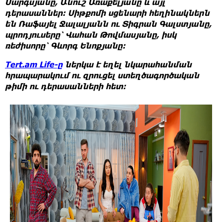
Սարգսյանը, Անուշ Առաքելյանը և այլ
դերասաններ։ Սիթքոմի սցենարի հեղինակներն
են Ռաֆայել Ջալալյանն ու Տիգրան Գալստյանը,
պրոդյուսերը՝ Վահան Թովմասյանը, իսկ
ռեժիսորը՝ Գևորգ Ենոքյանը։
Tert.am Life-ը
ներկա է եղել նկարահանման
հրապարակում ու զրուցել ստեղծագործական
թիմի ու դերասանների հետ: