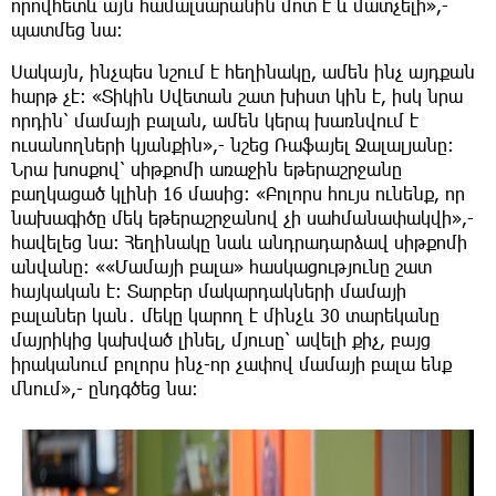
որովհետև այն համալսարանին մոտ է և մատչելի»,-
պատմեց նա։
Սակայն, ինչպես նշում է հեղինակը, ամեն ինչ այդքան
հարթ չէ։ «Տիկին Սվետան շատ խիստ կին է, իսկ նրա
որդին՝ մամայի բալան, ամեն կերպ խառնվում է
ուսանողների կյանքին»,- նշեց Ռաֆայել Ջալալյանը։
Նրա խոսքով՝ սիթքոմի առաջին եթերաշրջանը
բաղկացած կլինի 16 մասից։ «Բոլորս հույս ունենք, որ
նախագիծը մեկ եթերաշրջանով չի սահմանափակվի»,-
հավելեց նա։ Հեղինակը նաև անդրադարձավ սիթքոմի
անվանը։ ««Մամայի բալա» հասկացությունը շատ
հայկական է։ Տարբեր մակարդակների մամայի
բալաներ կան․ մեկը կարող է մինչև 30 տարեկանը
մայրիկից կախված լինել, մյուսը՝ ավելի քիչ, բայց
իրականում բոլորս ինչ-որ չափով մամայի բալա ենք
մնում»,- ընդգծեց նա։