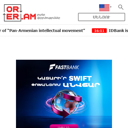
ՄԵՆՅՈՒ
nt”
IDBank issued another tranche of dollar bonds
16:11