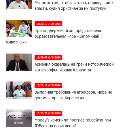
Мы не хотим, чтобы сатана, пришедший к
власти, судил христиан за их поступки
11:25:10 7-08-2026
При поддержке Ucom представлена
образовательная игра «Запоминай
животных»
19:58:45 6-08-2026
Армения оказалась на грани исторической
катастрофы․ Аршак Карапетян
17:28:15 6-08-2026
Выполняя требования агрессора, мира не
достичь. Аршак Карапетян
16:36:59 6-08-2026
Moody’s изменило прогноз по рейтингам
IDBank на позитивный