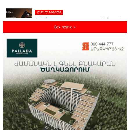
17:22:07 5-08-2026
IDBank представляет новую карту Mastercard
World с преимуществами для путешествий и
Вся лента »
специальной акцией
14:56:06 5-08-2026
Ucom и FPWC обеспечат круглосуточный
мониторинг дикой природы в Гнишике с
помощью солнечной энергии
14:56:01 5-08-2026
Ucom и FPWC обеспечат круглосуточный
мониторинг дикой природы в Гнишике с
помощью солнечной энергии
22:41:05 3-08-2026
Idram и IDBank - рядом со стартапами на
Seaside Startup Summit