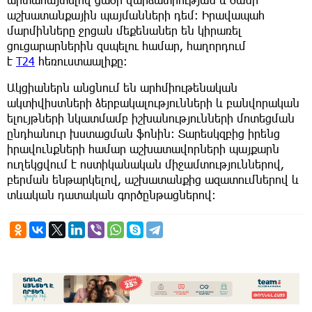
աշխատանքային պայմանների դեմ: Իրավապահ
մարմինները ջրցան մեքենաներ են կիրառել
ցուցարարներին զսպելու համար, հաղորդում
է
T24
հեռուստաալիքը:
Ակցիաներն անցնում են արհմիութենական
ակտիվիստների ձերբակալությունների և բանվորական
ելույթների նկատմամբ իշխանությունների մոտեցման
ընդհանուր խստացման ֆոնին: Տարեսկզբից իրենց
իրավունքների համար աշխատավորների պայքարն
ուղեկցվում է ոստիկանական միջամտություններով,
բերման ենթարկելով, աշխատանքից ազատումներով և
տևական դատական գործընթացներով: