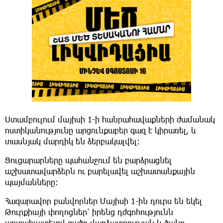
Ստամբուլում մայիսի 1-ի հանրահավաքների ժամանակ
ոստիկանությունը արցունքաբեր գազ է կիրառել, և
տասնյակ մարդիկ են ձերբակալվել:
Ցուցարարները պահանջում են բարձրացնել
աշխատավարձերն ու բարելավել աշխատանքային
պայմանները։
Հազարավոր բանվորներ Մայիսի 1-ին դուրս են եկել
Թուրքիայի փողոցներ՝ իրենց դժգոհությունն
արտահայտելով ցածր վարձատրության և ծանր