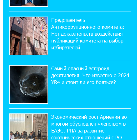
17:16:14 30-07-2026
Представитель
ВТБ (Армения): вклад «Стабильный» — до
Антикоррупционного комитета:
10% годовых и оформление в мобильном
приложении
Нет доказательств воздействия
публикаций комитета на выбор
избирателей
17:03:49 30-07-2026
Платформа Rate.Trading на Seaside Startup
Summit: IDBank представил инновационное
Самый опасный астероид
решение
десятилетия: Что известно о 2024
YR4 и стоит ли его бояться?
14:44:13 29-07-2026
Состоялось открытие Khachaturian Rooftop
при поддержке IDBank
Экономический рост Армении во
18:38:18 28-07-2026
многом обусловлен членством в
Пашинян ты упустил свой шанс уйти
спокойно. Аршак Карапетян
ЕАЭС: РПА за развитие
союзнических отношений с РФ