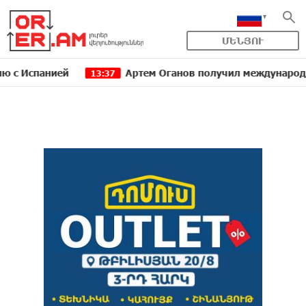
ՄԵՆՅՈՒ
панией
Артем Оганов получил международную госпр
13:37