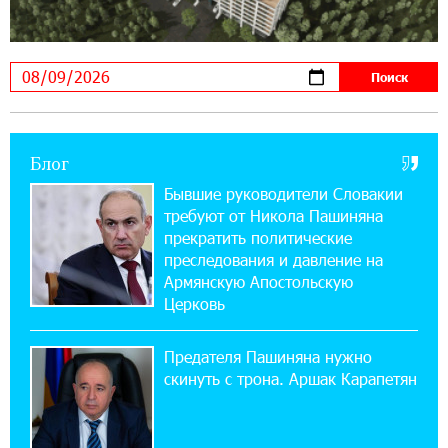
10:12:55 3-08-2026
В мобильном приложении Юнибанка теперь
можно зарегистрироваться также с помощью
imID
Блог
21:09:13 31-07-2026
«Бесплатные бонусы в играх»: IDBank
Бывшие руководители Словакии
предупреждает о кибератаках на школьников
требуют от Никола Пашиняна
прекратить политические
11:21:15 31-07-2026
преследования и давление на
ЕАЭС со временем будет расширяться. Когда-
Армянскую Апостольскую
нибудь это поймёт и рядовой армянин, но
Церковь
будет уже поздно
Предателя Пашиняна нужно
11:03:52 31-07-2026
скинуть с трона. Аршак Карапетян
Если Израиль использует тему Геноцида
армян против Эрдогана, то что для него
значит сам Геноцид?