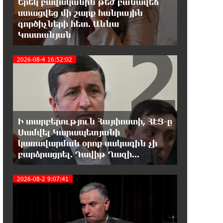
Երեկ բավականին թեժ բանավեճ
ստացվեց մի շարք հանրային
գործիչների հետ. Աննա
12:05:38 8-08-2026
2
Կոստանյան
Սլովակիայի նախկին
ղեկավարները պահանջում են, որ
Նիկոլ Փաշինյանը դադարեցնի Հայ Առաքելական
2026-08-4 16:52:02
Եկեղեցու նկատմամբ քաղաքական
հետապնդումները և ճնշումները
11:47:14 8-08-2026
Բանկային գաղտնիքի ապօրինի
Ի տարբերություն Հայփոստի, ՀԷՑ-ը
արտահոսք, մերժված վարույթներ
Սամվել Կարապետյանի
և լռող բանկեր. ահազանգում է գործարարը
3
կառավարման օրոք սակագին չի
բարձրացրել. Դավիթ Ղազի...
11:26:57 8-08-2026
Ավետիք Չալաբյանն օրինակելի
2026-08-2 9:07:41
հայ է և չի վախենում
իշխանությունների ապօրինություններից.
Լարիսա Ալավերդյան