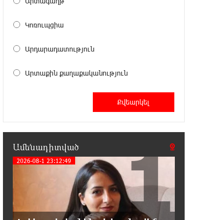
Արտագաղթ
ընդդիմությունը կկարողանա օրակարգ թելադրել.
Արեգ Սավգուլյան
Կոռուպցիա
14:44:51 8-08-2026
Արդարադատություն
«ՀայաՔվեի» տարածքային
գրասենյակները շարունակում են
Արտաքին քաղաքականություն
կահավորվել Ավետիք Չալաբյանի ազատ
արձակումը պահանջող պաստառներով
13:16:00 8-08-2026
Երկուսը մեկում. Բրիտանացի
ֆերմերները համատեղում են
1
արևային վահանակները ոչխարների հետ մեկ
Ամենադիտված
դաշտում, և դա աշխատում է
2026-08-1 23:12:49
12:27:29 8-08-2026
Սաուդյան Արաբիան, Թուրքիան և
Պակիստանը համատեղ
պաշտպանության մասին համաձայնագիր են
կնքել. Արտակ Զաքարյան