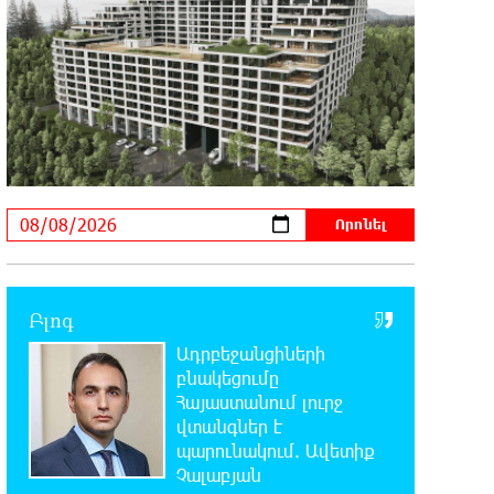
Հորմուզի նեղուցը, եթե ԱՄՆ-ն
ընդունի հանրապետության պայմանները
18:21:30 8-08-2026
Երևանում անցկացվել է
հաշմանդամություն ունեցող
անձանց միջազգային մարզական փառատոն
18:02:58 8-08-2026
Դմիտրի Մեդվեդև. Արևմուտքի
քաղաքականությունը Հայաստանի
նկատմամբ կրկնում է վրացական սցենարը
Բլոգ
Ադրբեջանցիների
17:36:59 8-08-2026
Ադրբեջանցիների բնակեցումը
բնակեցումը
Հայաստանում լուրջ վտանգներ է
Հայաստանում լուրջ
պարունակում. Ավետիք Չալաբյան
վտանգներ է
պարունակում. Ավետիք
Չալաբյան
17:28:45 8-08-2026