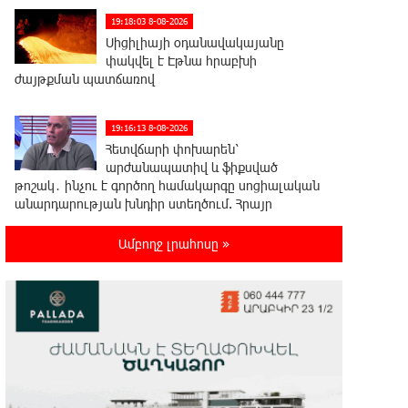
19:18:03 8-08-2026
Սիցիլիայի օդանավակայանը
փակվել է Էթնա հրաբխի
ժայթքման պատճառով
19:16:13 8-08-2026
Հետվճարի փոխարեն՝
արժանապատիվ և ֆիքսված
թոշակ․ ինչու է գործող համակարգը սոցիալական
անարդարության խնդիր ստեղծում. Հրայր
Կամենդատյան
Ամբողջ լրահոսը »
18:59:05 8-08-2026
Երևանի Կենտրոնում փոշու
պարունակությունը գրեթե ամբողջ
շաբաթ գերազանցել է թույլատրելի սահմանը
18:40:08 8-08-2026
Իրանը պատրաստ է բացել