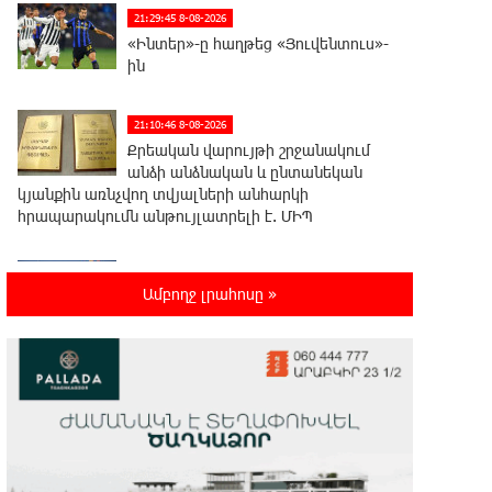
21:29:45 8-08-2026
«Ինտեր»-ը հաղթեց «Յուվենտուս»-
ին
21:10:46 8-08-2026
Քրեական վարույթի շրջանակում
անձի անձնական և ընտանեկան
կյանքին առնչվող տվյալների անհարկի
հրապարակումն անթույլատրելի է. ՄԻՊ
20:51:38 8-08-2026
Ամբողջ լրահոսը »
Զելենսկին ու Վուչիչը քննարկել են
համագործակցությունն
ընդլայնելու հնարավորությունները
20:33:21 8-08-2026
Հրդեհի ահազանգ Սայաթ-Նովա
պողոտայում. շենքից տարհանվել է
5 բնակիչ