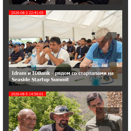
Станьте акционером Юнибанка и
воспользуйтесь выгодным инвестиционным
предложением
2026-08-3 22:41:05
4
21:45:09 9-07-2026
IDBank предупреждает о мошеннических
звонках от имени пенсионных фондов
15:50:50 9-07-2026
Небольшой французский уголок в Раздане
при сотрудничестве с Конверс МСБ
Idram и IDBank - рядом со стартапами на
Seaside Startup Summit
15:18:39 9-07-2026
Предателя Пашиняна нужно скинуть с трона.
2026-08-5 14:56:01
5
Аршак Карапетян
18:38:14 8-07-2026
Зачем Пашинян полетел в Россию?․ Аршак
Карапетян