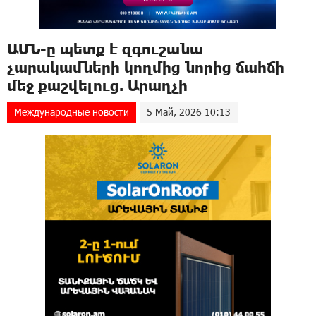
ԱՄՆ-ը պետք է զգուշանա
չարակամների կողմից նորից ճահճի
մեջ քաշվելուց. Արաղչի
Международные новости
5 Май, 2026 10:13