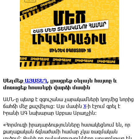
Սեղմեք
ԱՅՍՏԵՂ
, լրացրեք օնլայն հայտը և
մոռացեք հոսանքի վարձի մասին
ԱՄՆ-ը պետք է զգուշանա չարակամների կողմից նորից
ճահճի մեջ քաշվելուց: Այս մասին
X
-ի էջում գրել է
Իրանի ԱԳ նախարար Աբբաս Արաղչին:
«Հորմուզի իրադարձությունները հստակեցնում են, որ
քաղաքական ճգնաժամի համար չկա ռազմական
լուծում: Քանի որ բանակցությունները առաջընթաց են