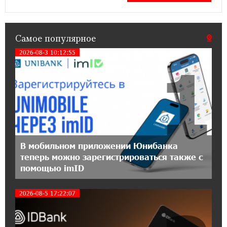
15:44:07 17-07-2026
До 25% idcoin-ов при покупке авиабилетов
Самое популярное
Flyone: Idram&IDBank
2026-08-3 10:12:55
1
11:30:15 17-07-2026
Ucom и Microsoft Innovation Center помогают
школьникам развивать навыки
кибербезопасности
12:55:34 16-07-2026
При поддержке Ucom в Шенаване
В мобильном приложении Юнибанка
установлена солнечная станция мощностью
теперь можно зарегистрироваться также с
10 кВт
помощью imID
20:31:19 14-07-2026
2026-08-5 17:22:07
Юнибанк разыграет поездку в Италию среди
новых держателей карт Mastercard World
«Travel»