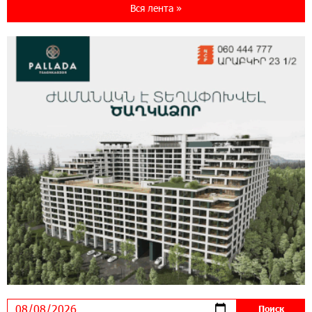
Seaside Startup Summit
Вся лента »
10:12:55 3-08-2026
В мобильном приложении Юнибанка теперь
можно зарегистрироваться также с помощью
imID
21:09:13 31-07-2026
«Бесплатные бонусы в играх»: IDBank
предупреждает о кибератаках на школьников
11:21:15 31-07-2026
ЕАЭС со временем будет расширяться. Когда-
нибудь это поймёт и рядовой армянин, но
будет уже поздно
11:03:52 31-07-2026
Если Израиль использует тему Геноцида
армян против Эрдогана, то что для него