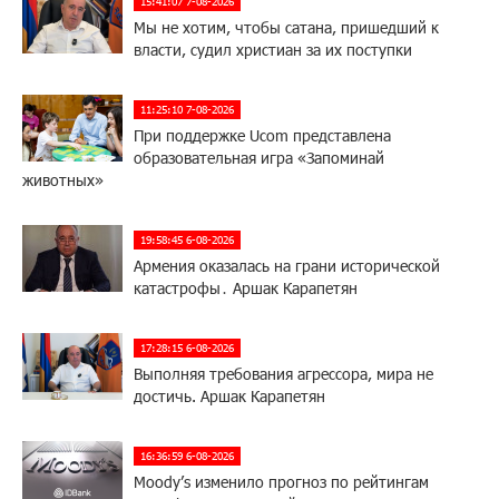
15:41:07 7-08-2026
Мы не хотим, чтобы сатана, пришедший к
власти, судил христиан за их поступки
11:25:10 7-08-2026
При поддержке Ucom представлена
образовательная игра «Запоминай
животных»
19:58:45 6-08-2026
Армения оказалась на грани исторической
катастрофы․ Аршак Карапетян
17:28:15 6-08-2026
Выполняя требования агрессора, мира не
достичь. Аршак Карапетян
16:36:59 6-08-2026
Moody’s изменило прогноз по рейтингам