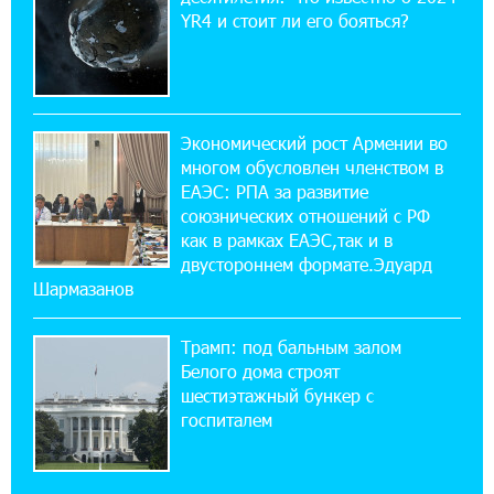
YR4 и стоит ли его бояться?
12:04:53 28-07-2026
Обновленный Центр продаж и обслуживания
Ucom открылся по адресу ул. Шаумяна, 24/2
в Арарате
Экономический рост Армении во
многом обусловлен членством в
22:28:49 27-07-2026
ЕАЭС: РПА за развитие
Никогда Нагорный Карабах не был в составе
союзнических отношений с РФ
независимого Азербайджана. Аршак
как в рамках ЕАЭС,так и в
Карапетян
двустороннем формате.Эдуард
Шармазанов
17:52:29 25-07-2026
Бывший премьер-министр Словакии
Трамп: под бальным залом
обратился к президенту страны с просьбой
содействовать освобождению армянских заключенных,
Белого дома строят
осужденных в Азербайджане
шестиэтажный бункер с
госпиталем
12:17:04 23-07-2026
Против кого вооружается Азербайджан?