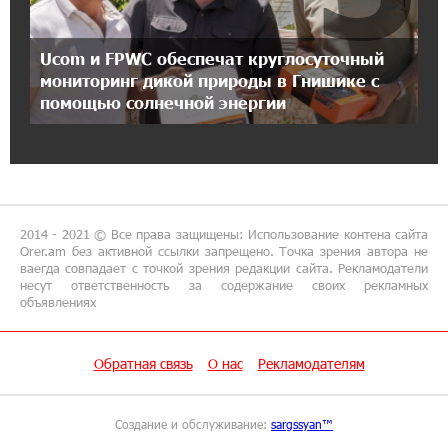
17:46:18 8-07-2026
Ucom и FPWC обеспечат круглосуточный
Глава МИД Иордании: Подписание мирного
соглашения между Арменией и
мониторинг дикой природы в Гнишике с
Азербайджаном близко
помощью солнечной энергии
17:27:13 8-07-2026
Рост цен на продукты в Армении ускорился
до 8,6%: ЕАБР
2014 - 2021 © Все права защищены: Использование контена сайта
17:24:27 8-07-2026
Orer.am без активной ссылки запрещено. Точка зрения автора не
ваегда совпадает с точкой зрения редакции сайта. Рекламодатели
Idram - главный партнер ежегодной
несут ответственность за содержание своих рекламных
конференции «На пути к осознанному
объявлениях
воспитанию детей 2026»
Обратная связь
О нас
Рекламодателям
16:39:41 8-07-2026
Трамп: США больше не намерены вести
торговлю с Испанией
Создание и обслуживание:
sargssyan™