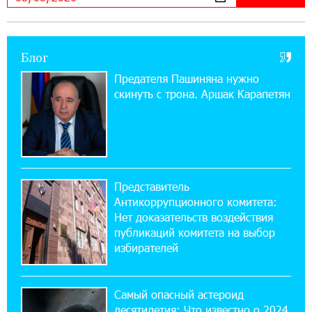
значит сам Геноцид?
17:16:14 30-07-2026
Блог
ВТБ (Армения): вклад «Стабильный» — до
10% годовых и оформление в мобильном
Предателя Пашиняна нужно
приложении
скинуть с трона. Аршак Карапетян
17:03:49 30-07-2026
Платформа Rate.Trading на Seaside Startup
Summit: IDBank представил инновационное
решение
Представитель
Антикоррупционного комитета:
14:44:13 29-07-2026
Нет доказательств воздействия
Состоялось открытие Khachaturian Rooftop
публикаций комитета на выбор
при поддержке IDBank
избирателей
18:38:18 28-07-2026
Пашинян ты упустил свой шанс уйти
Самый опасный астероид
спокойно. Аршак Карапетян
десятилетия: Что известно о 2024