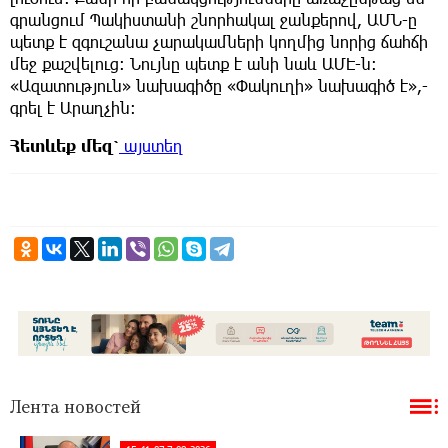
գրանցում Պակիստանի շնորհակալ ջանքերով, ԱՄՆ-ը
պետք է զգուշանա չարակամների կողմից նորից ճահճի
մեջ քաշվելուց: Նույնը պետք է անի նաև ԱՄԷ-ն:
«Ազատություն» նախագիծը «Փակուղի» նախագիծ է»,-
գրել է Արաղչին:
Հետևեք
մեզ՝
այստեղ
Лента новостей