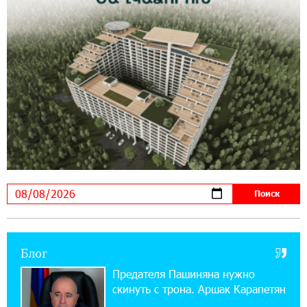
21:09:13 31-07-2026
«Бесплатные бонусы в играх»: IDBank
предупреждает о кибератаках на школьников
11:21:15 31-07-2026
ЕАЭС со временем будет расширяться. Когда-
нибудь это поймёт и рядовой армянин, но
будет уже поздно
11:03:52 31-07-2026
Если Израиль использует тему Геноцида
армян против Эрдогана, то что для него
значит сам Геноцид?
17:16:14 30-07-2026
Блог
ВТБ (Армения): вклад «Стабильный» — до
10% годовых и оформление в мобильном
Предателя Пашиняна нужно
приложении
скинуть с трона. Аршак Карапетян