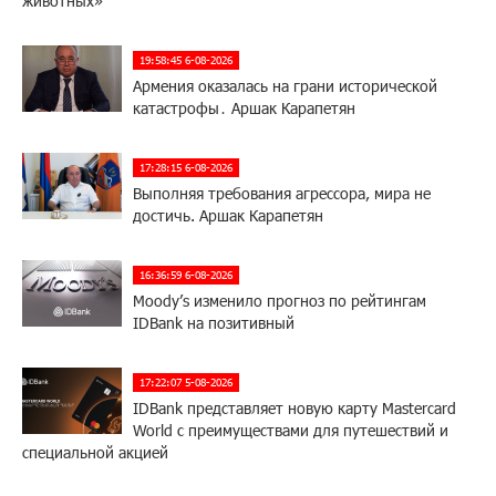
животных»
19:58:45 6-08-2026
Армения оказалась на грани исторической
катастрофы․ Аршак Карапетян
17:28:15 6-08-2026
Выполняя требования агрессора, мира не
достичь. Аршак Карапетян
16:36:59 6-08-2026
Moody’s изменило прогноз по рейтингам
IDBank на позитивный
17:22:07 5-08-2026
IDBank представляет новую карту Mastercard
World с преимуществами для путешествий и
специальной акцией