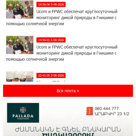
14:56:06 5-08-2026
Ucom и FPWC обеспечат круглосуточный
мониторинг дикой природы в Гнишике с
помощью солнечной энергии
14:56:01 5-08-2026
Ucom и FPWC обеспечат круглосуточный
мониторинг дикой природы в Гнишике с
помощью солнечной энергии
22:41:05 3-08-2026
Idram и IDBank - рядом со стартапами на
Seaside Startup Summit
Вся лента »
10:12:55 3-08-2026
В мобильном приложении Юнибанка теперь
можно зарегистрироваться также с помощью
imID