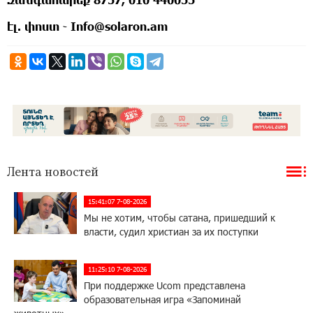
էլ. փոստ ֊ Info@solaron.am
Лента новостей
15:41:07 7-08-2026
Мы не хотим, чтобы сатана, пришедший к
власти, судил христиан за их поступки
11:25:10 7-08-2026
При поддержке Ucom представлена
образовательная игра «Запоминай