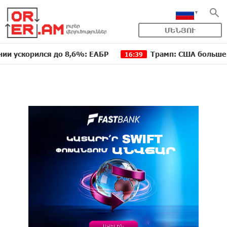
ՄԵՆՅՈՒ
рился до 8,6%: ЕАБР
Трамп: США больше не намер
16:39