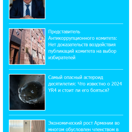
17:03:49 30-07-2026
Платформа Rate.Trading на Seaside Startup
Summit: IDBank представил инновационное
решение
Представитель
Антикоррупционного комитета:
14:44:13 29-07-2026
Нет доказательств воздействия
Состоялось открытие Khachaturian Rooftop
публикаций комитета на выбор
при поддержке IDBank
избирателей
18:38:18 28-07-2026
Пашинян ты упустил свой шанс уйти
Самый опасный астероид
спокойно. Аршак Карапетян
десятилетия: Что известно о 2024
YR4 и стоит ли его бояться?
12:04:53 28-07-2026
Обновленный Центр продаж и обслуживания
Ucom открылся по адресу ул. Шаумяна, 24/2
в Арарате
Экономический рост Армении во
многом обусловлен членством в
22:28:49 27-07-2026