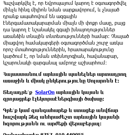
Հաշվարկվել է, որ Եվրոպայում կարող է օգտագործվել
մինչև հինգ միլիոն նման սարքավորում, և չնայած
դրանք ապահովում են ազգային
էներգամատակարարման միայն մի փոքր մասը, բայց
դա կարող է նշանակել զգալի խնայողություններ
առանձին տնային տնտեսությունների համար: Չնայած
միացվող համակարգերի օգտագործման շուրջ առկա
որոշ մտահոգություններին, հրատարակությունը
կարծում է, որ նման տեխնոլոգիան, հավանաբար,
կշարունակի զարգանալ ամբողջ աշխարհում:
Հայաստանում արևային պանելներ արտադրող
առաջին և միակ ընկերությունը Սոլարոնն է։
Տեղադրե՛ք
SolarOn
արևային կայան և
զրոյացրեք էլեկտրաէներգիայի ծախսը։
Գրե՛ք կամ զանգահարեք և ստացեք անվճար
հաշվարկ Ձեզ անհրաժեշտ արևային կայանի
հզորությանն ու արժեքի վերաբերյալ։
Զանգահարեք 8757, 010 440055