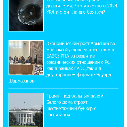
десятилетия: Что известно о 2024
12:04:45 23-07-2026
YR4 и стоит ли его бояться?
При поддержке Ucom в спортивной школе
Вайка установлена солнечная
электростанция мощностью 15 кВт
20:50:22 22-07-2026
Экономический рост Армении во
Новые финансовые навыки на «Давидбекских
многом обусловлен членством в
играх»: Idram&IDBank
ЕАЭС: РПА за развитие
союзнических отношений с РФ
как в рамках ЕАЭС,так и в
11:25:48 21-07-2026
Кругом война. А вас вводят в заблуждение.
двустороннем формате.Эдуард
Аршак Карапетян
Шармазанов
Трамп: под бальным залом
16:32:52 20-07-2026
Центр продаж и обслуживания Ucom в
Белого дома строят
Егварде возобновил работу по новому адресу
шестиэтажный бункер с
— ул. Ереванян, 3/47
госпиталем