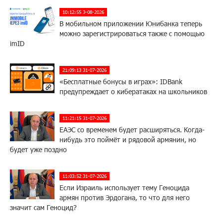
10:12:55 3-08-2026
В мобильном приложении Юнибанка теперь
можно зарегистрироваться также с помощью
imID
21:09:13 31-07-2026
«Бесплатные бонусы в играх»: IDBank
предупреждает о кибератаках на школьников
11:21:15 31-07-2026
ЕАЭС со временем будет расширяться. Когда-
нибудь это поймёт и рядовой армянин, но
будет уже поздно
11:03:52 31-07-2026
Если Израиль использует тему Геноцида
армян против Эрдогана, то что для него
значит сам Геноцид?