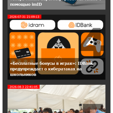
17:46:18 8-07-2026
помощью imID
Глава МИД Иордании: Подписание мирного
соглашения между Арменией и
Азербайджаном близко
2026-07-31 21:09:13
4
17:27:13 8-07-2026
Рост цен на продукты в Армении ускорился
до 8,6%: ЕАБР
17:24:27 8-07-2026
Idram - главный партнер ежегодной
«Бесплатные бонусы в играх»: IDBank
конференции «На пути к осознанному
предупреждает о кибератаках на
воспитанию детей 2026»
школьников
16:39:41 8-07-2026
2026-08-3 22:41:05
Трамп: США больше не намерены вести
торговлю с Испанией
13:37:14 8-07-2026