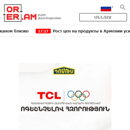
ՄԵՆՅՈՒ
близко
Рост цен на продукты в Армении ускорился
17:27