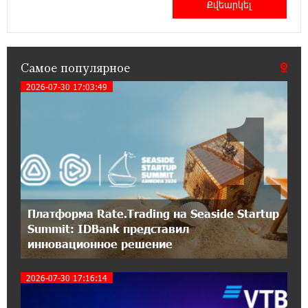
16:43:19 14-07-2026
Москва–Баку: есть разногласия, но связи
сохраняются. А мы что делаем?
Самое популярное
18:04:39 13-07-2026
День благодарности клиентам в Ванадзоре:
2026-07-30 17:03:49
1
IDBank
17:07:36 11-07-2026
Пашинян замотивирован уничтожить
Армению․ Аршак Карапетян
14:27:40 11-07-2026
Платформа Rate.Trading на Seaside Startup
«Мой лес Армения» — бенефициар
Summit: IDBank представил
инициативы «Сила одного драма» в июле
инновационное решение
12:56:04 11-07-2026
2026-07-30 17:16:14
Станьте акционером Юнибанка и
воспользуйтесь выгодным инвестиционным