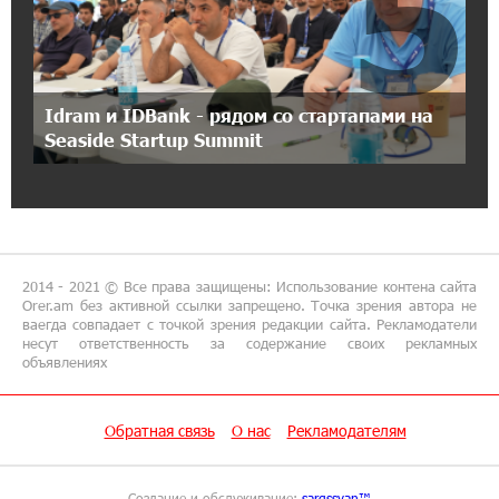
5
Артем Оганов получил международную
госпремию Китая в области науки и техники
— лично от Си Цзиньпиня
12:44:34 8-07-2026
Idram и IDBank - рядом со стартапами на
При поддержке Юнибанка состоялся
Seaside Startup Summit
выпускной вечер Политехнического
университета
11:49:39 8-07-2026
«Арарат‑Армения» начала квалификацию
2014 - 2021 © Все права защищены: Использование контена сайта
Лиги чемпионов с победы над «Ригой»
Orer.am без активной ссылки запрещено. Точка зрения автора не
ваегда совпадает с точкой зрения редакции сайта. Рекламодатели
несут ответственность за содержание своих рекламных
11:21:50 8-07-2026
объявлениях
Пакистанский самолет пропал с радаров над
Аравийским морем
Обратная связь
О нас
Рекламодателям
14:12:29 7-07-2026
Вопрос об аресте Чалабяна дошел до
Создание и обслуживание:
sargssyan™