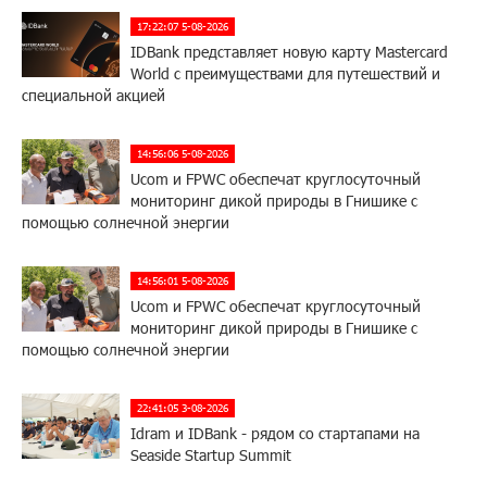
17:22:07 5-08-2026
IDBank представляет новую карту Mastercard
World с преимуществами для путешествий и
специальной акцией
14:56:06 5-08-2026
Ucom и FPWC обеспечат круглосуточный
мониторинг дикой природы в Гнишике с
помощью солнечной энергии
14:56:01 5-08-2026
Ucom и FPWC обеспечат круглосуточный
мониторинг дикой природы в Гнишике с
помощью солнечной энергии
22:41:05 3-08-2026
Idram и IDBank - рядом со стартапами на
Seaside Startup Summit