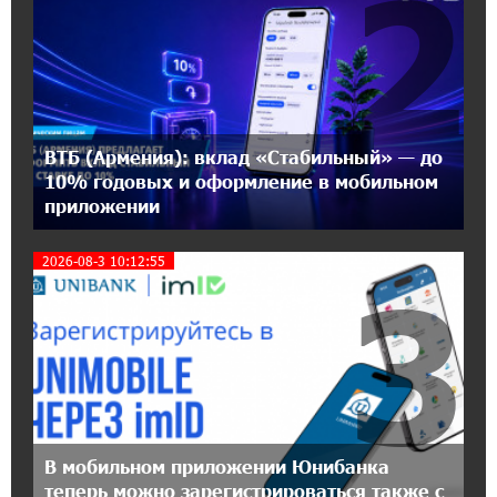
2
предложением
21:45:09 9-07-2026
IDBank предупреждает о мошеннических
звонках от имени пенсионных фондов
ВТБ (Армения): вклад «Стабильный» — до
15:50:50 9-07-2026
10% годовых и оформление в мобильном
Небольшой французский уголок в Раздане
приложении
при сотрудничестве с Конверс МСБ
2026-08-3 10:12:55
3
15:18:39 9-07-2026
Предателя Пашиняна нужно скинуть с трона.
Аршак Карапетян
18:38:14 8-07-2026
Зачем Пашинян полетел в Россию?․ Аршак
Карапетян
В мобильном приложении Юнибанка
теперь можно зарегистрироваться также с