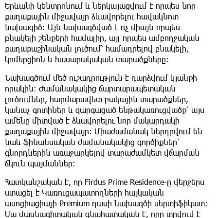
Երևանի կենտրոնում և ներկայացվում է որպես նոր
քաղաքային միջավայր ձևավորելու հավակնոտ
նախագիծ։ Այն նախագծված է ոչ միայն որպես
բնակելի շենքերի համալիր, այլ որպես ամբողջական
քաղաքաշինական լուծում՝ համադրելով բնակելի,
կոմերցիոն և հասարակական տարածքները։
Նախագծում մեծ ուշադրություն է դարձվում կյանքի
որակին։ Ժամանակակից ճարտարապետական
լուծումներ, հարմարավետ բակային տարածքներ,
կանաչ գոտիներ և զարգացած ենթակառուցվածք՝ այս
ամենը միտված է ձևավորելու նոր մակարդակի
քաղաքային միջավայր։ Միաժամանակ ներդրվում են
նաև ֆինանսական ժամանակակից գործիքներ՝
գնորդներին առաջարկելով տարաժամկետ վճարման
ճկուն պայմաններ։
Հատկանշական է, որ Firdus Prime Residence-ը վերջերս
ստացել է Կառուցապատողների հայկական
ասոցիացիայի Premium դասի նախագծի սերտիֆիկատ։
Սա մասնագիտական գնահատական է, որը տրվում է