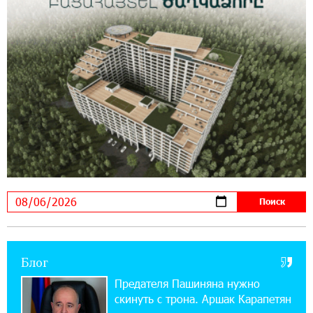
17:16:14 30-07-2026
ВТБ (Армения): вклад «Стабильный» — до
10% годовых и оформление в мобильном
приложении
17:03:49 30-07-2026
Платформа Rate.Trading на Seaside Startup
Summit: IDBank представил инновационное
решение
14:44:13 29-07-2026
Состоялось открытие Khachaturian Rooftop
при поддержке IDBank
Блог
18:38:18 28-07-2026
Пашинян ты упустил свой шанс уйти
Предателя Пашиняна нужно
спокойно. Аршак Карапетян
скинуть с трона. Аршак Карапетян