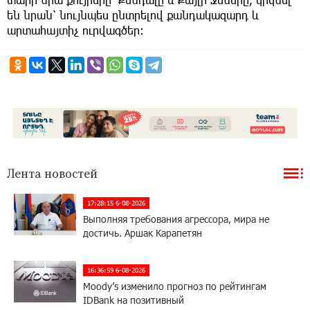
են նրան՝ նույնպես ընտրելով քանդակազարդ և
արտահայտիչ ուրվագծեր։
Лента новостей
17:28:15 6-08-2026
Выполняя требования агрессора, мира не
достичь. Аршак Карапетян
16:36:59 6-08-2026
Moody’s изменило прогноз по рейтингам
IDBank на позитивный