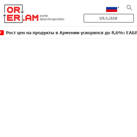
ՄԵՆՅՈՒ
 на продукты в Армении ускорился до 8,6%: ЕАБР
16:39