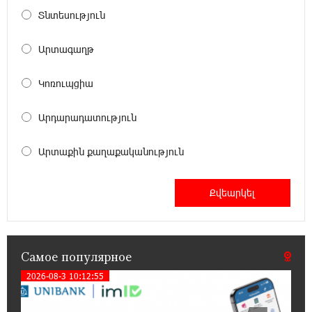
Տնտեսություն
15:44:07 17-07-2026
До 25% idcoin-ов при покупке авиабилетов
Flyone: Idram&IDBank
Արտագաղթ
11:30:15 17-07-2026
Կոռուպցիա
Ucom и Microsoft Innovation Center помогают
школьникам развивать навыки
Արդարադատություն
кибербезопасности
Արտաքին քաղաքականություն
12:55:34 16-07-2026
При поддержке Ucom в Шенаване
установлена солнечная станция мощностью
10 кВт
20:31:19 14-07-2026
Самое популярное
Юнибанк разыграет поездку в Италию среди
новых держателей карт Mastercard World
2026-08-3 10:12:55
«Travel»