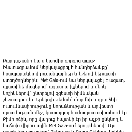
Քարդաշյանը նախ կարմիր գորգից առաջ
Ինստագրամում ներկայացրել է հանդերձանքը՝
հրապարակելով լուսանկարներ և նշելով կերպարի
ստեղծողներին։ Met Gala-ում նա ներկայացել է ազատ,
պլատինե մազերով՝ ազատ ալիքներով և մերկ
կոշիկներով՝ ընտրելով զգեստի հիմնական
շեշտադրումը։ Երեկոյի թեման՝ մարմնի և դրա ձևի
ուսումնասիրությունը նորաձևության և արվեստի
պատմության մեջ, կատարյալ համապատասխանում էր
Քիմի ոճին, որը վաղուց հայտնի էր իր աչքի ընկնող և
հաճախ վիրուսային Met Gala-ում ելույթներով։ Այս
տարի նրա քույրերը՝ Քենդալը և Քայլի Ջեները, կրկնել