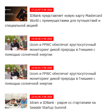
17:22:07 5-08-2026
IDBank представляет новую карту Mastercard
World с преимуществами для путешествий и
специальной акцией
14:56:06 5-08-2026
Ucom и FPWC обеспечат круглосуточный
мониторинг дикой природы в Гнишике с
помощью солнечной энергии
14:56:01 5-08-2026
Ucom и FPWC обеспечат круглосуточный
мониторинг дикой природы в Гнишике с
помощью солнечной энергии
22:41:05 3-08-2026
Idram и IDBank - рядом со стартапами на
Seaside Startup Summit