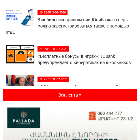
10:12:55 3-08-2026
В мобильном приложении Юнибанка теперь
можно зарегистрироваться также с помощью
imID
21:09:13 31-07-2026
«Бесплатные бонусы в играх»: IDBank
предупреждает о кибератаках на школьников
11:21:15 31-07-2026
ЕАЭС со временем будет расширяться. Когда-
нибудь это поймёт и рядовой армянин, но
Вся лента »
будет уже поздно
11:03:52 31-07-2026
Если Израиль использует тему Геноцида
армян против Эрдогана, то что для него
значит сам Геноцид?