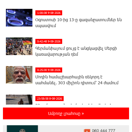
1:00:08 9-08-2026
Օգոստոսի 10-ից 13-ը գազանջատումներ են
սպասվում
0:42:48 9-08-2026
Գերմանիայում ցույց է անցկացվել Մերցի
կառավարության դեմ
0:25:00 9-08-2026
Մոդին համաշխարհային ռեկորդ է
սահմանել. 303 միլիոն դիտում՝ 24 ժամում
23:58:58 8-08-2026
23-ամյա ուսանողի մշակած հավելվածը
հարավկորեական App Store-ում շրջանցել է
Ամբողջ լրահոսը »
նույնիսկ Google Maps-ը