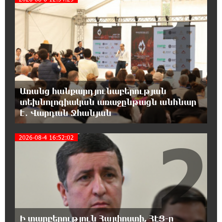
1
18:59:05 8-08-2026
Երևանի Կենտրոնում փոշու
պարունակությունը գրեթե ամբողջ շաբաթ
գերազանցել է թույլատրելի սահմանը
18:40:08 8-08-2026
Առանց հանքարդյունաբերության
Իրանը պատրաստ է բացել Հորմուզի
տեխնոլոգիական առաջընթացն անհնար
նեղուցը, եթե ԱՄՆ-ն ընդունի
է․ Վարդան Ջհանյան
հանրապետության պայմանները
2
2026-08-4 16:52:02
18:21:30 8-08-2026
Երևանում անցկացվել է հաշմանդամություն
ունեցող անձանց միջազգային մարզական
փառատոն
18:02:58 8-08-2026
Դմիտրի Մեդվեդև. Արևմուտքի
Ի տարբերություն Հայփոստի, ՀԷՑ-ը
քաղաքականությունը Հայաստանի