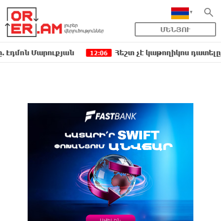
ՄԵՆՅՈՒ
 Մարուքյան
Հեշտ չէ կաթողիկոս դատելը, անգամ 
12:06