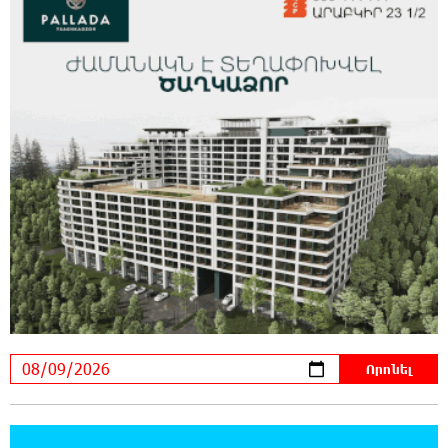
23:39:22 8-08-2026
Ռուսաստանի տարածքում ոչնչացվել է
ուկրաինական 360 անօդաչու թռչող սարք
23:20:45 8-08-2026
Օգոստոսի 10-ին, 11-ին, 12-ին, 13-ին, 14-ին,
17-ին, 18-ին և 20-ին հարյուրավոր
հասցեներում լույս չի լինելու
23:01:57 8-08-2026
Ողբերգական դեպք՝ Երևանում․ Կիևյան
կամրջի տակ հայտնաբերվել է տղամարդու
մարմին
22:43:21 8-08-2026
Ադրբեջանի Սարով գյուղում տանը 18-ամյա
աղջկա դի է հայտնաբերվել
22:25:11 8-08-2026