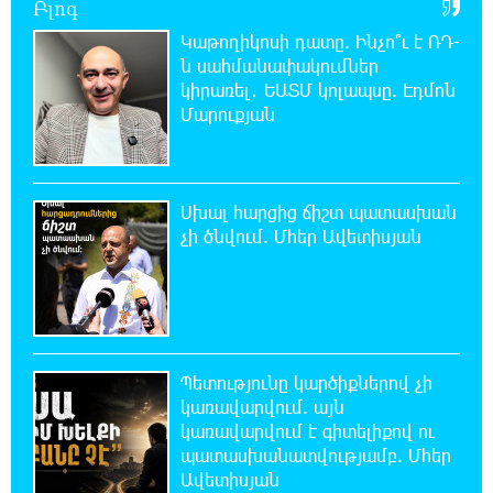
Բլոգ
Հայհիդրոմետի տնօրենը գրել է
Կաթողիկոսի դատը. Ինչո՞ւ է ՌԴ-
ն սահմանափակումներ
22:07:09 8-08-2026
կիրառել․ ԵԱՏՄ կոլապսը. Էդմոն
Արտակարգ դեպք՝ Երևանում․ կոտրել են
Մարուքյան
«Հույս բոլոր մարդկանց» հիմնադրամի
շենքի պատուհաններն ու դռները
Սխալ հարցից ճիշտ պատասխան
21:48:41 8-08-2026
Ալիևն ու Թրամփը հեռախոսազրույց են
չի ծնվում. Մհեր Ավետիսյան
ունեցել
21:29:45 8-08-2026
«Ինտեր»-ը հաղթեց «Յուվենտուս»-ին
Պետությունը կարծիքներով չի
կառավարվում. այն
21:10:46 8-08-2026
կառավարվում է գիտելիքով ու
Քրեական վարույթի շրջանակում անձի
պատասխանատվությամբ. Մհեր
անձնական և ընտանեկան կյանքին առնչվող
Ավետիսյան
տվյալների անհարկի հրապարակումն անթույլատրելի է.