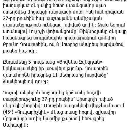
խաղարկած գնդակից հետո վտանգավոր պահ
ստեղծվեց մրցակցի դարպասի մոտ։ Իսկ հանդիպման
27-րդ րոպեին հայ պաշտպանն անմիջական
մասնակցություն ունեցավ խփված գոլին: Ձախ եզրում
ստանալով Լուչիչի փոխանցումը՝ Թիկնիզյանը գնդակը
հասցեագրեց տուգանային հրապարակում գտնվող
Բրունո Դուարտեին, ով 8 մետրից անվրեպ հարվածով
բացեց հաշիվը:
Ընդամենը 5 րոպե անց «Ցրվենա Զվեզդան»
կրկնապատկեց իր առավելությունը. Դուարտեն
վստահորեն իրացրեց 11-մետրանոց հարվածը՝
ձևակերպելով դուբլ։
Դաշտի տերերին հաջողվեց կրճատել հաշվի
տարբերությունը 37-րդ րոպեին՝ Սիսոկոյի խփած
գնդակի շնորհիվ: Առաջին խաղակեսի վերջնամասում
(45′) «Չուկարիչկին» մնաց տասը հոգով. գլխավոր
մրցավարը ուղիղ կարմիր քարտով հեռացրեց
Մաիգային: