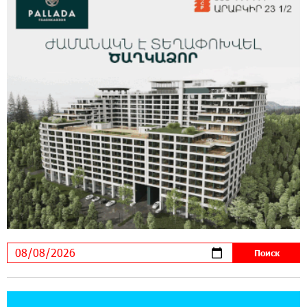
В мобильном приложении Юнибанка теперь
можно зарегистрироваться также с помощью
imID
21:09:13 31-07-2026
«Бесплатные бонусы в играх»: IDBank
предупреждает о кибератаках на школьников
11:21:15 31-07-2026
ЕАЭС со временем будет расширяться. Когда-
нибудь это поймёт и рядовой армянин, но
будет уже поздно
11:03:52 31-07-2026
Если Израиль использует тему Геноцида
армян против Эрдогана, то что для него
значит сам Геноцид?
17:16:14 30-07-2026