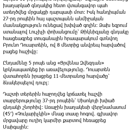
խաղարկած գնդակից հետո վտանգավոր պահ
ստեղծվեց մրցակցի դարպասի մոտ։ Իսկ հանդիպման
27-րդ րոպեին հայ պաշտպանն անմիջական
մասնակցություն ունեցավ խփված գոլին: Ձախ եզրում
ստանալով Լուչիչի փոխանցումը՝ Թիկնիզյանը գնդակը
հասցեագրեց տուգանային հրապարակում գտնվող
Բրունո Դուարտեին, ով 8 մետրից անվրեպ հարվածով
բացեց հաշիվը:
Ընդամենը 5 րոպե անց «Ցրվենա Զվեզդան»
կրկնապատկեց իր առավելությունը. Դուարտեն
վստահորեն իրացրեց 11-մետրանոց հարվածը՝
ձևակերպելով դուբլ։
Դաշտի տերերին հաջողվեց կրճատել հաշվի
տարբերությունը 37-րդ րոպեին՝ Սիսոկոյի խփած
գնդակի շնորհիվ: Առաջին խաղակեսի վերջնամասում
(45′) «Չուկարիչկին» մնաց տասը հոգով. գլխավոր
մրցավարը ուղիղ կարմիր քարտով հեռացրեց
Մաիգային: