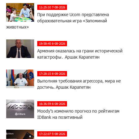
11:25:10 7-08-2026
При поддержке Ucom представлена
образовательная игра «Запоминай
животных»
19:58:45 6-08-2026
Армения оказалась на грани исторической
катастрофы․ Аршак Карапетян
17:28:15 6-08-2026
Выполняя требования агрессора, мира не
достичь. Аршак Карапетян
16:36:59 6-08-2026
Moody’s изменило прогноз по рейтингам
IDBank на позитивный
17:22:07 5-08-2026