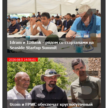
4
21:45:09 9-07-2026
IDBank предупреждает о мошеннических
звонках от имени пенсионных фондов
15:50:50 9-07-2026
Небольшой французский уголок в Раздане
при сотрудничестве с Конверс МСБ
Idram и IDBank - рядом со стартапами на
Seaside Startup Summit
15:18:39 9-07-2026
Предателя Пашиняна нужно скинуть с трона.
2026-08-5 14:56:01
5
Аршак Карапетян
18:38:14 8-07-2026
Зачем Пашинян полетел в Россию?․ Аршак
Карапетян
17:46:18 8-07-2026
Ucom и FPWC обеспечат круглосуточный
Глава МИД Иордании: Подписание мирного