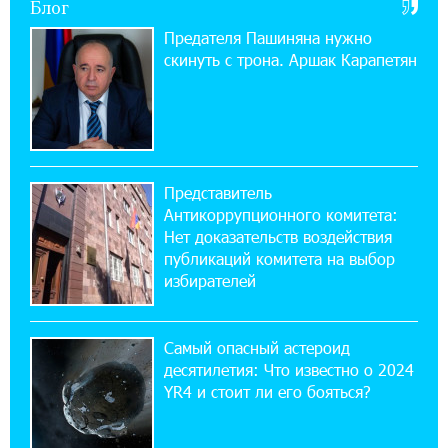
Блог
ВТБ (Армения): вклад «Стабильный» — до
10% годовых и оформление в мобильном
Предателя Пашиняна нужно
приложении
скинуть с трона. Аршак Карапетян
17:03:49 30-07-2026
Платформа Rate.Trading на Seaside Startup
Summit: IDBank представил инновационное
решение
Представитель
Антикоррупционного комитета:
14:44:13 29-07-2026
Нет доказательств воздействия
Состоялось открытие Khachaturian Rooftop
публикаций комитета на выбор
при поддержке IDBank
избирателей
18:38:18 28-07-2026
Пашинян ты упустил свой шанс уйти
Самый опасный астероид
спокойно. Аршак Карапетян
десятилетия: Что известно о 2024
YR4 и стоит ли его бояться?
12:04:53 28-07-2026
Обновленный Центр продаж и обслуживания