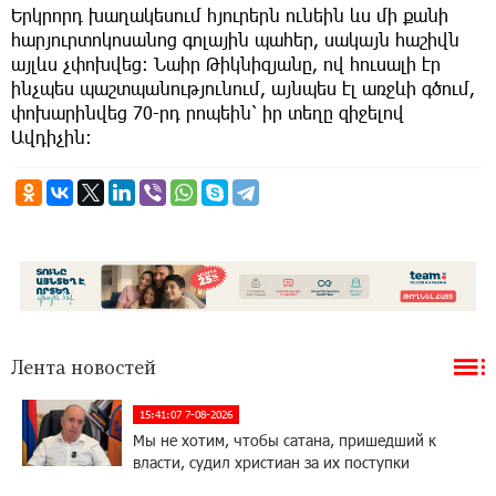
Երկրորդ խաղակեսում հյուրերն ունեին ևս մի քանի
հարյուրտոկոսանոց գոլային պահեր, սակայն հաշիվն
այլևս չփոխվեց: Նաիր Թիկնիզյանը, ով հուսալի էր
ինչպես պաշտպանությունում, այնպես էլ առջևի գծում,
փոխարինվեց 70-րդ րոպեին՝ իր տեղը զիջելով
Ավդիչին:
Лента новостей
15:41:07 7-08-2026
Мы не хотим, чтобы сатана, пришедший к
власти, судил христиан за их поступки