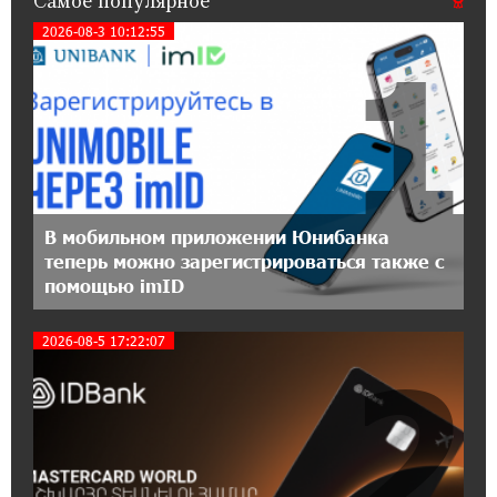
Самое популярное
Flyone: Idram&IDBank
2026-08-3 10:12:55
1
11:30:15 17-07-2026
Ucom и Microsoft Innovation Center помогают
школьникам развивать навыки
кибербезопасности
12:55:34 16-07-2026
При поддержке Ucom в Шенаване
В мобильном приложении Юнибанка
установлена солнечная станция мощностью
теперь можно зарегистрироваться также с
10 кВт
помощью imID
20:31:19 14-07-2026
2026-08-5 17:22:07
2
Юнибанк разыграет поездку в Италию среди
новых держателей карт Mastercard World
«Travel»
16:43:19 14-07-2026
Москва–Баку: есть разногласия, но связи