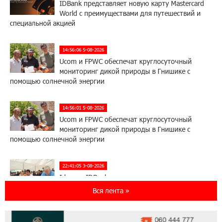
IDBank представляет новую карту Mastercard
World с преимуществами для путешествий и
специальной акцией
14:56:06 5-08-2026
Ucom и FPWC обеспечат круглосуточный
мониторинг дикой природы в Гнишике с
помощью солнечной энергии
14:56:01 5-08-2026
Ucom и FPWC обеспечат круглосуточный
мониторинг дикой природы в Гнишике с
помощью солнечной энергии
22:41:05 3-08-2026
Idram и IDBank - рядом со стартапами на
Seaside Startup Summit
Вся лента »
10:12:55 3-08-2026