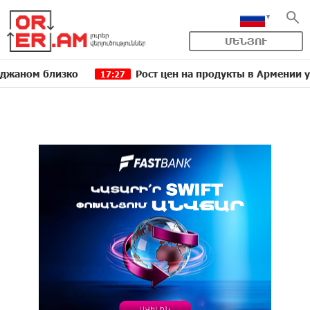
ՄԵՆՅՈՒ
близко
Рост цен на продукты в Армении ускорилс
17:27