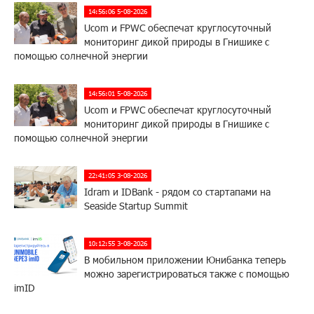
14:56:06 5-08-2026
Ucom и FPWC обеспечат круглосуточный
мониторинг дикой природы в Гнишике с
помощью солнечной энергии
14:56:01 5-08-2026
Ucom и FPWC обеспечат круглосуточный
мониторинг дикой природы в Гнишике с
помощью солнечной энергии
22:41:05 3-08-2026
Idram и IDBank - рядом со стартапами на
Seaside Startup Summit
10:12:55 3-08-2026
В мобильном приложении Юнибанка теперь
можно зарегистрироваться также с помощью
imID