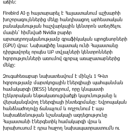
աճին։
Firebird AI-ը հայտարարել է Հայաստանում աշխարհի
խոշորագույններից մեկը հանդիսացող արհեստական
բանականության հաշվարկային կենտրոն ստեղծելու
մասին՝ հիմնված Nvidia բարձր
արտադրողականությամբ գրաֆիկական պրոցեսորների
(GPU) վրա։ Նախագիծը նպատակ ունի Հայաստանը
դիրքավորել որպես ԱԲ տվյալների կենտրոնների
հզորությունների առումով գլոբալ առաջատարներից
մեկը։
Զուգահեռաբար նախատեսվում է մինչև 1 ԳՎտ
հզորությամբ մարտկոցային էներգիայի պահպանման
համակարգի (BESS) ներդրում, որը կնպաստի
էլեկտրական ենթակառուցվածքի կայունությանը և
վերականգնվող էներգիայի ինտեգրմանը։ Եվրոպական
հանձնաժողովը ճանաչում և ողջունում է այս
նախաձեռնության նշանակալի ազդեցությունը
Հայաստանի էներգետիկ համակարգի վրա և
խրախուսում է դրա հաջող նախապատրաստումն ու