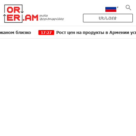
ՄԵՆՅՈՒ
лизко
Рост цен на продукты в Армении ускорился
17:27