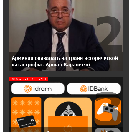
IDBank
2
17:07:36 11-07-2026
Пашинян замотивирован уничтожить
Армению․ Аршак Карапетян
14:27:40 11-07-2026
«Мой лес Армения» — бенефициар
Армения оказалась на грани исторической
инициативы «Сила одного драма» в июле
катастрофы․ Аршак Карапетян
2026-07-31 21:09:13
12:56:04 11-07-2026
3
Станьте акционером Юнибанка и
воспользуйтесь выгодным инвестиционным
предложением
21:45:09 9-07-2026
IDBank предупреждает о мошеннических
звонках от имени пенсионных фондов