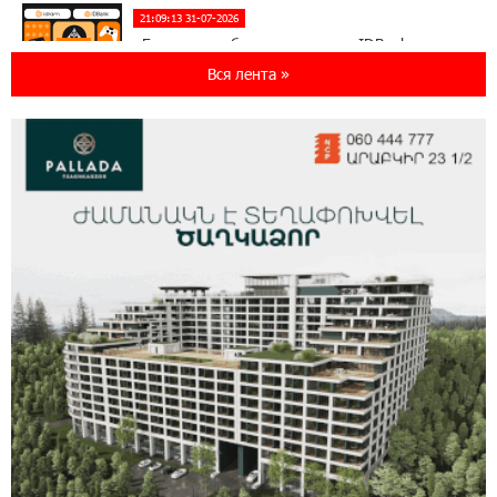
21:09:13 31-07-2026
«Бесплатные бонусы в играх»: IDBank
предупреждает о кибератаках на школьников
Вся лента »
11:21:15 31-07-2026
ЕАЭС со временем будет расширяться. Когда-
нибудь это поймёт и рядовой армянин, но
будет уже поздно
11:03:52 31-07-2026
Если Израиль использует тему Геноцида
армян против Эрдогана, то что для него
значит сам Геноцид?
17:16:14 30-07-2026
ВТБ (Армения): вклад «Стабильный» — до
10% годовых и оформление в мобильном
приложении