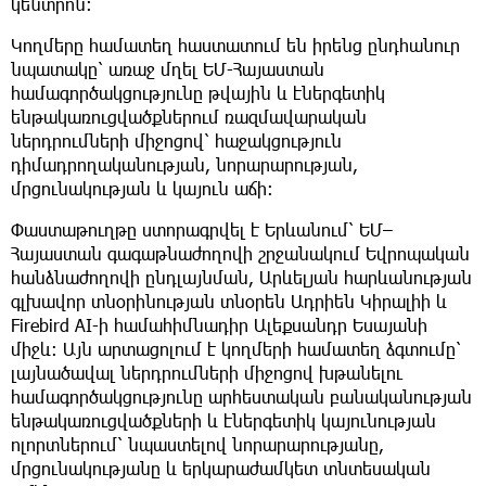
կենտրոն։
Կողմերը համատեղ հաստատում են իրենց ընդհանուր
նպատակը՝ առաջ մղել ԵՄ-Հայաստան
համագործակցությունը թվային և էներգետիկ
ենթակառուցվածքներում ռազմավարական
ներդրումների միջոցով՝ հաջակցություն
դիմադրողականության, նորարարության,
մրցունակության և կայուն աճի։
Փաստաթուղթը ստորագրվել է Երևանում՝ ԵՄ–
Հայաստան գագաթնաժողովի շրջանակում Եվրոպական
հանձնաժողովի ընդլայնման, Արևելյան հարևանության
գլխավոր տնօրինության տնօրեն Ադրիեն Կիրալիի և
Firebird AI-ի համահիմնադիր Ալեքսանդր Եսայանի
միջև։ Այն արտացոլում է կողմերի համատեղ ձգտումը՝
լայնածավալ ներդրումների միջոցով խթանելու
համագործակցությունը արհեստական բանականության
ենթակառուցվածքների և էներգետիկ կայունության
ոլորտներում՝ նպաստելով նորարարությանը,
մրցունակությանը և երկարաժամկետ տնտեսական