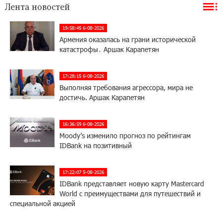
Лента новостей
19:58:45 6-08-2026
Армения оказалась на грани исторической
катастрофы․ Аршак Карапетян
17:28:15 6-08-2026
Выполняя требования агрессора, мира не
достичь. Аршак Карапетян
16:36:59 6-08-2026
Moody’s изменило прогноз по рейтингам
IDBank на позитивный
17:22:07 5-08-2026
IDBank представляет новую карту Mastercard
World с преимуществами для путешествий и
специальной акцией