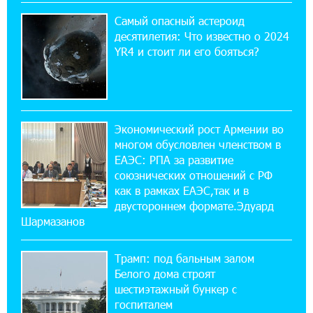
Никогда Нагорный Карабах не был в составе
Самый опасный астероид
независимого Азербайджана. Аршак
десятилетия: Что известно о 2024
Карапетян
YR4 и стоит ли его бояться?
17:52:29 25-07-2026
Бывший премьер-министр Словакии
обратился к президенту страны с просьбой
содействовать освобождению армянских заключенных,
Экономический рост Армении во
осужденных в Азербайджане
многом обусловлен членством в
ЕАЭС: РПА за развитие
союзнических отношений с РФ
12:17:04 23-07-2026
как в рамках ЕАЭС,так и в
Против кого вооружается Азербайджан?
Аршак Карапетян
двустороннем формате.Эдуард
Шармазанов
12:04:45 23-07-2026
Трамп: под бальным залом
При поддержке Ucom в спортивной школе
Вайка установлена солнечная
Белого дома строят
электростанция мощностью 15 кВт
шестиэтажный бункер с
госпиталем