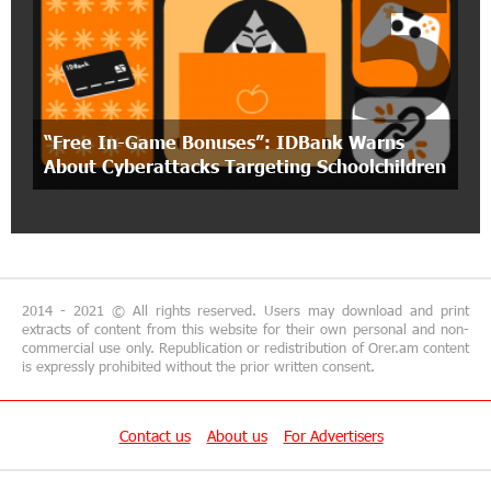
5
18:19:50 29-06-2026
"Your smartphone is locked": IDBank warns of
cyberextortion that turns your smartphone into
a "brick"
“Free In-Game Bonuses”: IDBank Warns
14:57:04 29-06-2026
About Cyberattacks Targeting Schoolchildren
“From Classroom to Orbit”: With Ucom’s
Support, “Space 1.0” Is Being Introduced in 15
Schools Across Armenia
13:02:19 29-06-2026
AraratBank Reports Growth in its SME Loan
2014 - 2021 © All rights reserved. Users may download and print
Portfolio in 2025
extracts of content from this website for their own personal and non-
commercial use only. Republication or redistribution of Orer.am content
is expressly prohibited without the prior written consent.
16:54:39 26-06-2026
Converse Bank and ADB expand access to MSME
and sustainable finance in Armenia
Contact us
About us
For Advertisers