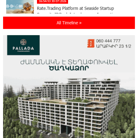
16:54:53 30-07-2026
Rate.Trading Platform at Seaside Startup
Summit: IDBank Introduces an Innovative
Solution
All Timeline »
14:34:49 29-07-2026
Khachaturian Rooftop Grand Opening
Supported by IDBank
11:59:57 28-07-2026
Ucom’s Sales and Service Center Reopens at
24/2 Shahumyan Street in Ararat
19:04:38 23-07-2026
Scholarship recipients of the “Armenian
Virtuosos” Program participated in the Järvi
Academy and Pärnu Music Festival in Estonia, representing
Armenia on the international stage