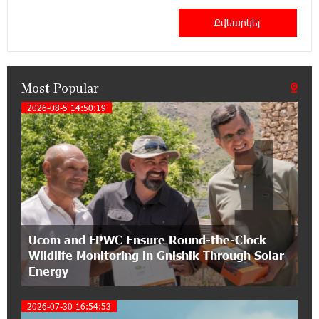
15:47:51 9-07-2026
A little corner of France in Hrazdan, with the
partnership of Converse SME
Most Popular
17:31:55 8-07-2026
Idram is the general partner of the "Towards
2026-08-5 14:50:19
1
Conscious Parenting 2026" annual conference
12:40:22 8-07-2026
Polytechnic University Graduation Ceremony
Held with the Support of Unibank
17:10:45 7-07-2026
Ucom and FPWC Ensure Round-the-Clock
Converse Bank Completes the Placement of
Wildlife Monitoring in Gnishik Through Solar
EBRD Bonds
Energy
17:27:45 6-07-2026
2026-07-30 16:54:53
From Financial Adventures to Great Victories: