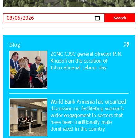
11:53:39 23-07-2026
Ucom Supports the Installation of a 15 kW Solar
Power Plant at the Vayk Sports School
20:56:14 22-07-2026
New Financial Skills at the Davidbek Games:
Blog
Idram&IDBank
ZCMC CJSC general director R.N.
Khudoli on the օccation of
17:52:52 20-07-2026
Internatioanal Labour day
CashIn Services at AraratBank ATMs: Fast,
Simple, and Secure
16:29:04 20-07-2026
Ucom Sales and Service Center Reopens at 3/47
World Bank Armenia has organized
Yerevanyan Street in Yeghvard
discussion on facilitating women’s
wider engagement in sectors that
15:47:47 17-07-2026
have been traditionally male
Up to 25% idcoin when purchasing Flyone flight
dominated in the country
tickets: Idram&IDBank