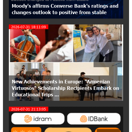
Moody's affirms Converse Bank's ratings and
changes outlook to positive from stable
12:40:36 2-07-2026
Ucom Introduces the New uMix 5000 Regional
Package: 3 Services for Just AMD 5,000 per
2026-07-31 18:11:09
4
Month
11:55:53 2-07-2026
"Monaco glamour, Vegas energy, Macau prestige
- yet uniquely Armenian." Artak Tovmasyan on
how Seven Visions is redefining world-class hospitality
New Achievements in Europe: "Armenian
11:56:27 1-07-2026
Virtuosos" Scholarship Recipients Embark on
Travel Without Borders: Ucom Introduces New
uTravel Packages
Educational Trips ...
2026-07-31 21:13:05
15:08:55 30-06-2026
Artur Nakhshikyan has joined the Supervisory
Board of Unibank