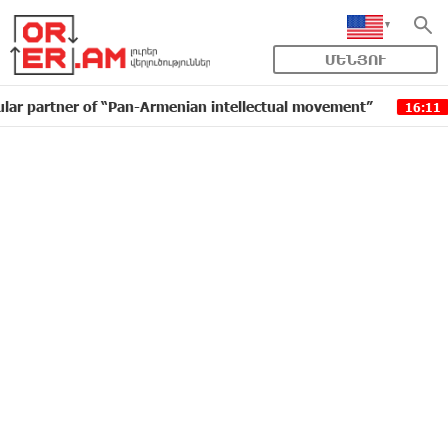
ՄԵՆՅՈՒ
ner of “Pan-Armenian intellectual movement”
IDBank i
16:11