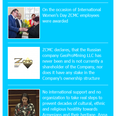
On the occasion of International
15:10:21 17-07-2026
Women's Day ZCMC employees
Converse Bank Named Armenia’s Best Digital
were awarded
Bank for Consumers by Euromoney
11:36:50 17-07-2026
Ucom and Microsoft Innovation Center Help
School Students Build Cybersecurity Skills
ZCMC declares, that the Russian
company GeoProMining LLC has
never been and is not currently a
12:45:18 16-07-2026
shareholder of the Company, nor
Ucom Supports Installation of 10 kW Solar Plant
in Shenavan, Lori
does it have any stake in the
Company's ownership structure
20:34:31 14-07-2026
No international support and no
Unibank to Raffle a Trip to Italy
organization to take real steps to
prevent decades of cultural, ethnic
and religious hostility towards
18:00:34 13-07-2026
Armenians and their heritage. Anna
Customer Appreciation Day in Vanadzor: IDBank