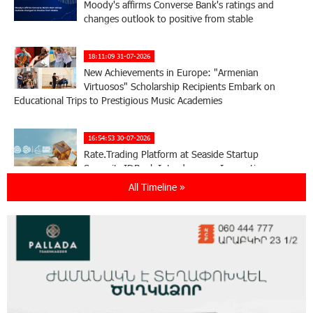
Moody's affirms Converse Bank's ratings and
changes outlook to positive from stable
18:11:09 31-07-2026
New Achievements in Europe: "Armenian
Virtuosos" Scholarship Recipients Embark on
Educational Trips to Prestigious Music Academies
16:54:53 30-07-2026
Rate.Trading Platform at Seaside Startup
Summit: IDBank Introduces an Innovative
Solution
All Timeline »
14:34:49 29-07-2026
Khachaturian Rooftop Grand Opening
Supported by IDBank
11:59:57 28-07-2026
Ucom’s Sales and Service Center Reopens at