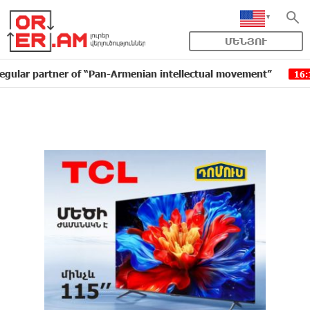
ՄԵՆՅՈՒ
rtner of “Pan-Armenian intellectual movement”
IDBan
16:11