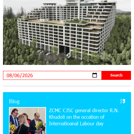
24/2 Shahumyan Street in Ararat
19:04:38 23-07-2026
Scholarship recipients of the “Armenian
Virtuosos” Program participated in the Järvi
Academy and Pärnu Music Festival in Estonia, representing
Armenia on the international stage
11:53:39 23-07-2026
Ucom Supports the Installation of a 15 kW Solar
Power Plant at the Vayk Sports School
20:56:14 22-07-2026
New Financial Skills at the Davidbek Games:
Blog
Idram&IDBank
ZCMC CJSC general director R.N.
Khudoli on the օccation of
17:52:52 20-07-2026
Internatioanal Labour day
CashIn Services at AraratBank ATMs: Fast,
Simple, and Secure