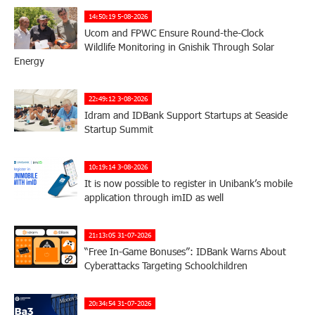
14:50:19 5-08-2026
Ucom and FPWC Ensure Round-the-Clock
Wildlife Monitoring in Gnishik Through Solar
Energy
22:49:12 3-08-2026
Idram and IDBank Support Startups at Seaside
Startup Summit
10:19:14 3-08-2026
It is now possible to register in Unibank’s mobile
application through imID as well
21:13:05 31-07-2026
“Free In-Game Bonuses”: IDBank Warns About
Cyberattacks Targeting Schoolchildren
20:34:54 31-07-2026