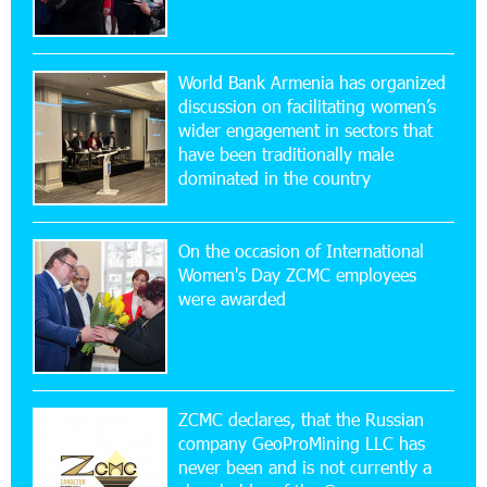
16:29:04 20-07-2026
Ucom Sales and Service Center Reopens at 3/47
World Bank Armenia has organized
Yerevanyan Street in Yeghvard
discussion on facilitating women’s
wider engagement in sectors that
15:47:47 17-07-2026
have been traditionally male
Up to 25% idcoin when purchasing Flyone flight
dominated in the country
tickets: Idram&IDBank
On the occasion of International
15:10:21 17-07-2026
Women's Day ZCMC employees
Converse Bank Named Armenia’s Best Digital
were awarded
Bank for Consumers by Euromoney
11:36:50 17-07-2026
Ucom and Microsoft Innovation Center Help
School Students Build Cybersecurity Skills
ZCMC declares, that the Russian
company GeoProMining LLC has
never been and is not currently a
12:45:18 16-07-2026