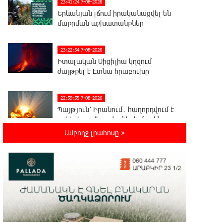
23:41:24 7-08-2026
Երևանյան լճում իրականացվել են
մաքրման աշխատանքներ
23:22:54 7-08-2026
Իտալական Սիցիլիա կղզում
ժայթքել է Էտնա հրաբուխը
22:59:55 7-08-2026
Պայթյուն՝ Իրանում․ հաղորդվում է
զոհերի ու վիրավորների մասին
Ամբողջ լրահոսը »
22:40:18 7-08-2026
«Ռեալը» հայտարարել է
Դիոմանդեի տրանսֆերի մասին
22:21:15 7-08-2026
Վանաձորում բшխվել են «Jeep
Cherokee»-ն և «Toyota Camry»-ն