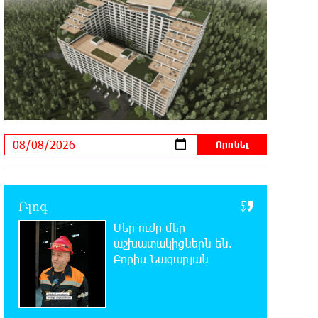
22:03:58 7-08-2026
Մասկը մերժել է Կիևի խնդրանքը՝
օգտագործել Starlink-ը
Ռուսաստանի դեմ հարվшծները կառավարելու
համար
21:45:44 7-08-2026
Երևանում և մարզերում
էլեկտրաէներգիայի ընդհատումներ
կլինեն
Բլոգ
21:26:16 7-08-2026
Ստեփանավանում ռուս կին է
Մեր ուժը մեր
փորձել ինքնասպան լինել
աշխատակիցներն են.
Բորիս Նազարյան
21:08:37 7-08-2026
ԵԱՏՄ֊ն չի ուզում, որ իր
միջոցներով զարգանա Հայաստանի