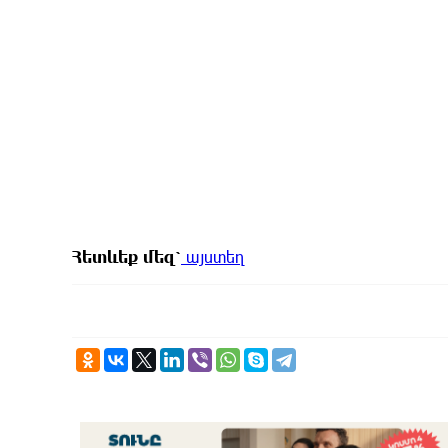
Հետևեք
մեզ՝
այստեղ