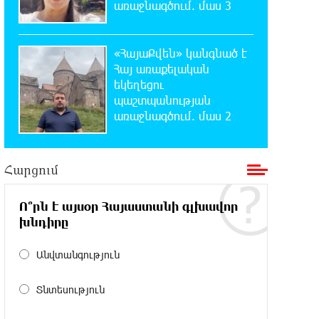
առաջնագծում. մաս 3
20:49:35 7-08-2026
Փրկարարները հայտանաբերել են
«ՀայաՔվեն» կանգնած է
մոլորված զբոսաշրջիկներին
Հայ առաքելական
եկեղեցու
պաշտպանության
20:39:24 7-08-2026
առաջնագծում. մաս 2
ԼՀԿ-ն պահանջում է դադարեցնել
Գարեգին Բ-ի և եպիսկոպոսների
դեմ քրեական հետապնդումը
Հարցում
20:30:30 7-08-2026
Սարյան փողոցի բնակարաններից
Ո՞րն է այսօր Հայաստանի գլխավոր
մեկում պայթյունի հետևանքով 55-
խնդիրը
ամյա տղամարդը այրվածքներով տեղափոխվել է
«Այրվածքաբանության ազգային կենտրոն»
Անվտանգություն
20:11:48 7-08-2026
Տնտեսություն
Սլովակիայի արևելքում
արտակարգ դրություն է