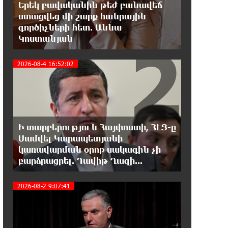
ընտրություններում
Երեկ բավականին թեժ բանավեճ
ստացվեց մի շարք հանրային
գործիչների հետ. Աննա
18:51:59 7-08-2026
2
Կոստանյան
«ՀայաՔվեի» անդամները ևս
Վաղարշապատի դատարանի
բակում են` հաջակցություն Հայ առաքելական
2026-08-4 16:52:02
եկեղեցու և նրա Հովվապետի
18:47:06 7-08-2026
Օգոստոսի 7-ը ասորի ժողովրդի
ցեղասպանության հիշատակի օրն
Ի տարբերություն Հայփոստի, ՀԷՑ-ը
է․ Ուժեղ Հայաստան
Սամվել Կարապետյանի
3
կառավարման օրոք սակագին չի
18:41:31 7-08-2026
բարձրացրել. Դավիթ Ղազի...
Հայաստանը ապրում է իր
գոյության ամենախայտառակ
2026-08-2 9:07:41
ժամանակաշրջանը․ Գառնիկ Դավթյան
18:37:08 7-08-2026