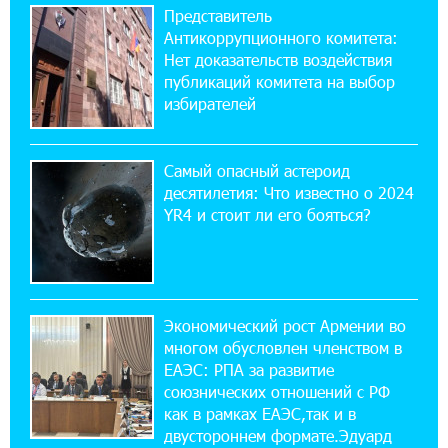
Представитель
ВТБ (Армения): вклад «Стабильный» — до
Антикоррупционного комитета:
10% годовых и оформление в мобильном
приложении
Нет доказательств воздействия
публикаций комитета на выбор
избирателей
17:03:49 30-07-2026
Платформа Rate.Trading на Seaside Startup
Summit: IDBank представил инновационное
Самый опасный астероид
решение
десятилетия: Что известно о 2024
YR4 и стоит ли его бояться?
14:44:13 29-07-2026
Состоялось открытие Khachaturian Rooftop
при поддержке IDBank
Экономический рост Армении во
18:38:18 28-07-2026
многом обусловлен членством в
Пашинян ты упустил свой шанс уйти
спокойно. Аршак Карапетян
ЕАЭС: РПА за развитие
союзнических отношений с РФ
как в рамках ЕАЭС,так и в
12:04:53 28-07-2026
двустороннем формате.Эдуард
Обновленный Центр продаж и обслуживания