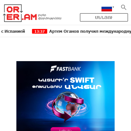
ՄԵՆՅՈՒ
ией
Артем Оганов получил международную госпрем
13:37