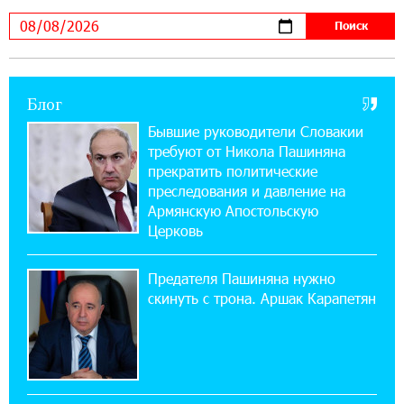
В мобильном приложении Юнибанка теперь
можно зарегистрироваться также с помощью
imID
Блог
21:09:13 31-07-2026
«Бесплатные бонусы в играх»: IDBank
Бывшие руководители Словакии
предупреждает о кибератаках на школьников
требуют от Никола Пашиняна
прекратить политические
11:21:15 31-07-2026
преследования и давление на
ЕАЭС со временем будет расширяться. Когда-
Армянскую Апостольскую
нибудь это поймёт и рядовой армянин, но
Церковь
будет уже поздно
Предателя Пашиняна нужно
11:03:52 31-07-2026
скинуть с трона. Аршак Карапетян
Если Израиль использует тему Геноцида
армян против Эрдогана, то что для него
значит сам Геноцид?
17:16:14 30-07-2026