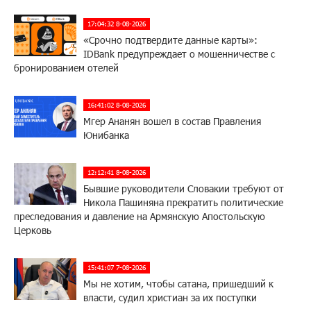
17:04:32 8-08-2026
«Срочно подтвердите данные карты»:
IDBank предупреждает о мошенничестве с
бронированием отелей
16:41:02 8-08-2026
Мгер Ананян вошел в состав Правления
Юнибанка
12:12:41 8-08-2026
Бывшие руководители Словакии требуют от
Никола Пашиняна прекратить политические
преследования и давление на Армянскую Апостольскую
Церковь
15:41:07 7-08-2026
Мы не хотим, чтобы сатана, пришедший к
власти, судил христиан за их поступки