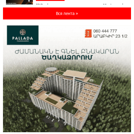
IDBank представляет новую карту Mastercard
World с преимуществами для путешествий и
Вся лента »
специальной акцией
14:56:06 5-08-2026
Ucom и FPWC обеспечат круглосуточный
мониторинг дикой природы в Гнишике с
помощью солнечной энергии
14:56:01 5-08-2026
Ucom и FPWC обеспечат круглосуточный
мониторинг дикой природы в Гнишике с
помощью солнечной энергии
22:41:05 3-08-2026
Idram и IDBank - рядом со стартапами на
Seaside Startup Summit
10:12:55 3-08-2026