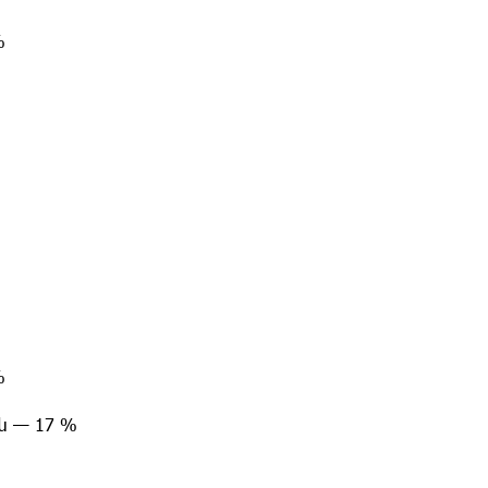
%
%
ն — 17 %