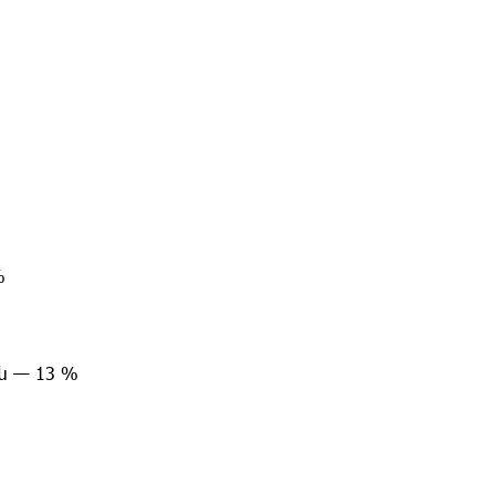
%
ն — 13 %