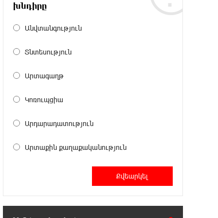
18:49:45 6-08-2026
խնդիրը
Իսրայելի ՊԲ-ն հարձակվել է
Լիբանանում «Հըզբոլլահ»-ի
Անվտանգություն
հրամանատարական կետերի և պահեստների վրա
Տնտեսություն
18:30:50 6-08-2026
«Ռեալ Մադրիդ»-ն ու «ՌԲ
Արտագաղթ
Լայպցիգը» համաձայնության են
եկել Յան Դիոմանդեի տրանսֆերի վերաբերյալ
Կոռուպցիա
18:19:28 6-08-2026
Արդարադատություն
Այսօրվա կառավարությունը
ուսանողներին առաջարկում է
Արտաքին քաղաքականություն
պահանջարկ չունեցող մասնագիտություններ.
Ատոմ Մխիթարյան
18:03:08 6-08-2026
Հայրենիքը փոքրանում է մեր
աչքերի առաջ․ ազգային
ողբերգություն է․ Ավետիք Չալաբյան