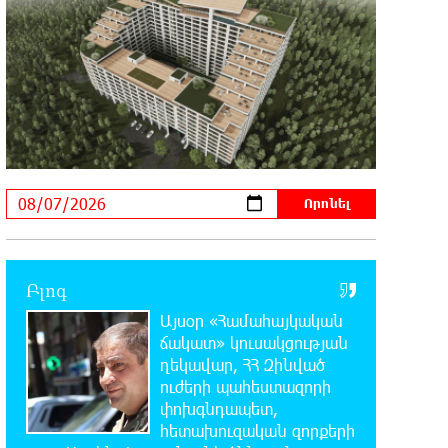
22:19:14 6-08-2026
Իրանը և Օմանը պլանավորում են
փոխել Հորմուզի նեղուցի
նավագնացության կառուցվածքը
22:00:57 6-08-2026
8-ամյա Մոնթե Մուրադյանն ու
Սյունե Քոսակյանը հաղթահարել
են Արարատի գագաթը
21:41:25 6-08-2026
Վթար Լոռու մարզում․
փրկարարները վարորդին դուրս են
Բլոգ
բերել արգելափակումից
Այսօր «Համահայկական
ճակատ» կուսակցության
21:23:57 6-08-2026
ղեկավար, ՀՀ Զինված
Երևանում երթուղիների
ուժերի պահեստազորի
փոփոխություն կլինի
փոխգնդապետ,
հետախուզական զորքերի