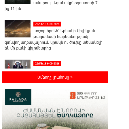
ամպրոպ․ եղանակը՝ օգոստոսի 7-
ից 11-ին
23:14:18 6-08-2026
Խոշոր հրդեհ՝ Երևանի Սիլիկյան
թաղամասի հարևանությամբ
գտնվող աղբավայրում. կրակն ու ծուխը տեսանելի
են մի քանի կիլոմետրից
22:55:16 6-08-2026
Հնդկաստանի և Իսրայելի
վարչապետները քննարկել են
Ամբողջ լրահոսը »
Մերձավոր Արևելքում տիրող իրավիճակը+
22:37:22 6-08-2026
Մալաթիա-Սեբաստիա վարչական
շրջանում արմատից փտած
հերթական ծառն է տապալվել