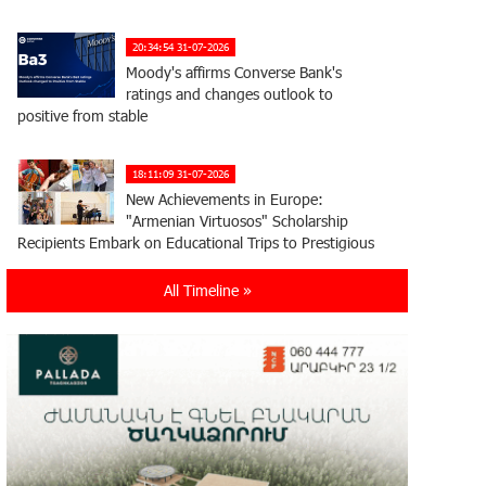
20:34:54 31-07-2026
Moody's affirms Converse Bank's
ratings and changes outlook to
positive from stable
18:11:09 31-07-2026
New Achievements in Europe:
"Armenian Virtuosos" Scholarship
Recipients Embark on Educational Trips to Prestigious
Music Academies
All Timeline »
16:54:53 30-07-2026
Rate.Trading Platform at Seaside
Startup Summit: IDBank Introduces
an Innovative Solution
14:34:49 29-07-2026
Khachaturian Rooftop Grand Opening