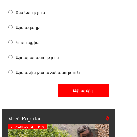
11:41:23 13-07-2026
Haik Kazazyan to Perform
Տնտեսություն
Khachaturian’s Violin Concerto at the
Closing Concert of the Madeira Classical Orchestra’s
Արտագաղթ
2025/2026 Season
Կոռուպցիա
14:33:36 11-07-2026
My Forest Armenia is a beneficiary of
Արդարադատություն
the "Power of One Dram" initiative in
July
Արտաքին քաղաքականություն
12:53:12 11-07-2026
Become a Unibank shareholder and
benefit from an attractive investment
opportunity
Most Popular
21:50:45 9-07-2026
IDBank warns of scam calls
2026-08-5 14:50:19
impersonating pension funds