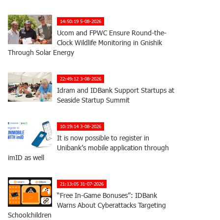
14:50:19 5-08-2026
Ucom and FPWC Ensure Round-the-
Clock Wildlife Monitoring in Gnishik
Through Solar Energy
22:49:12 3-08-2026
Idram and IDBank Support Startups at
Seaside Startup Summit
10:19:14 3-08-2026
It is now possible to register in
Unibank’s mobile application through
imID as well
21:13:05 31-07-2026
“Free In-Game Bonuses”: IDBank
Warns About Cyberattacks Targeting
Schoolchildren