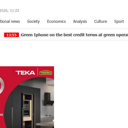
2026,
11
22
tional news
Society
Economics
Analysis
Culture
Sport
een Iphone on the best credit terms at green operator's stores