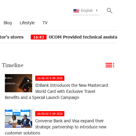
English
Blog
Lifestyle
TV
UCOM Provided technical assistance to Shengavit admin
16:43
Timeline
16:56:10 5-08-2026
IDBank Introduces the New Mastercard
World Card with Exclusive Travel
Benefits and a Special Launch Campaign
16:50:02 5-08-2026
Converse Bank and Visa expand their
strategic partnership to introduce new
customer solutions