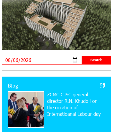
Supported by IDBank
11:59:57 28-07-2026
Ucom’s Sales and Service Center
Reopens at 24/2 Shahumyan Street in
Ararat
19:04:38 23-07-2026
Scholarship recipients of the “Armenian
Virtuosos” Program participated in the
Järvi Academy and Pärnu Music Festival in Estonia,
representing Armenia on the international stage
Blog
ZCMC CJSC general
11:53:39 23-07-2026
Ucom Supports the Installation of a 15
director R.N. Khudoli on
kW Solar Power Plant at the Vayk
the օccation of
Sports School
Internatioanal Labour day
20:56:14 22-07-2026