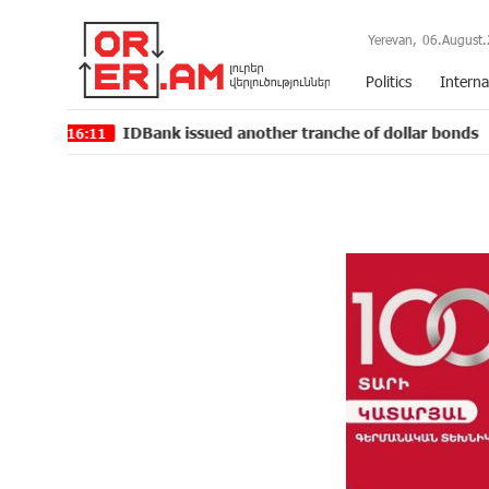
Yerevan,
06.August.
Politics
Interna
IDBank issued another tranche of dollar bonds
Gr
11
13:55