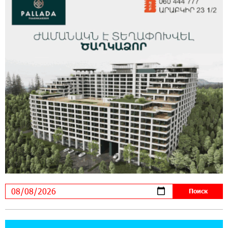
В мобильном приложении Юнибанка теперь
можно зарегистрироваться также с помощью
imID
21:09:13 31-07-2026
«Бесплатные бонусы в играх»: IDBank
предупреждает о кибератаках на школьников
11:21:15 31-07-2026
ЕАЭС со временем будет расширяться. Когда-
нибудь это поймёт и рядовой армянин, но
будет уже поздно
11:03:52 31-07-2026
Если Израиль использует тему Геноцида
армян против Эрдогана, то что для него
значит сам Геноцид?
17:16:14 30-07-2026