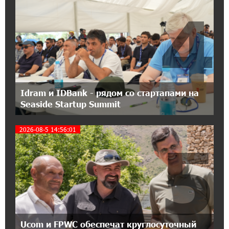
4
21:45:09 9-07-2026
IDBank предупреждает о мошеннических
звонках от имени пенсионных фондов
15:50:50 9-07-2026
Небольшой французский уголок в Раздане
при сотрудничестве с Конверс МСБ
Idram и IDBank - рядом со стартапами на
Seaside Startup Summit
15:18:39 9-07-2026
Предателя Пашиняна нужно скинуть с трона.
2026-08-5 14:56:01
5
Аршак Карапетян
18:38:14 8-07-2026
Зачем Пашинян полетел в Россию?․ Аршак
Карапетян
17:46:18 8-07-2026
Ucom и FPWC обеспечат круглосуточный
Глава МИД Иордании: Подписание мирного