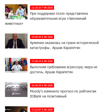
11:25:10 7-08-2026
При поддержке Ucom представлена
образовательная игра «Запоминай
животных»
19:58:45 6-08-2026
Армения оказалась на грани исторической
катастрофы․ Аршак Карапетян
17:28:15 6-08-2026
Выполняя требования агрессора, мира не
достичь. Аршак Карапетян
16:36:59 6-08-2026
Moody’s изменило прогноз по рейтингам
IDBank на позитивный
17:22:07 5-08-2026