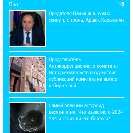
Блог
ВТБ (Армения): вклад «Стабильный» — до
10% годовых и оформление в мобильном
Предателя Пашиняна нужно
приложении
скинуть с трона. Аршак Карапетян
17:03:49 30-07-2026
Платформа Rate.Trading на Seaside Startup
Summit: IDBank представил инновационное
решение
Представитель
Антикоррупционного комитета:
14:44:13 29-07-2026
Нет доказательств воздействия
Состоялось открытие Khachaturian Rooftop
публикаций комитета на выбор
при поддержке IDBank
избирателей
18:38:18 28-07-2026
Пашинян ты упустил свой шанс уйти
Самый опасный астероид
спокойно. Аршак Карапетян
десятилетия: Что известно о 2024
YR4 и стоит ли его бояться?
12:04:53 28-07-2026
Обновленный Центр продаж и обслуживания