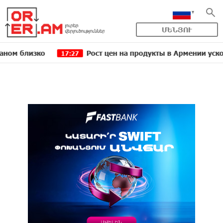
ՄԵՆՅՈՒ
зко
Рост цен на продукты в Армении ускорился д
17:27