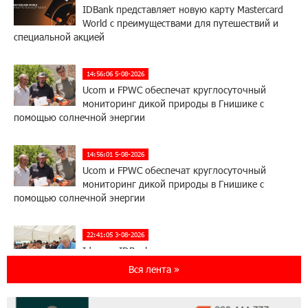
IDBank представляет новую карту Mastercard
World с преимуществами для путешествий и
специальной акцией
14:56:06 5-08-2026
Ucom и FPWC обеспечат круглосуточный
мониторинг дикой природы в Гнишике с
помощью солнечной энергии
14:56:01 5-08-2026
Ucom и FPWC обеспечат круглосуточный
мониторинг дикой природы в Гнишике с
помощью солнечной энергии
22:41:05 3-08-2026
Idram и IDBank - рядом со стартапами на
Seaside Startup Summit
Вся лента »
10:12:55 3-08-2026