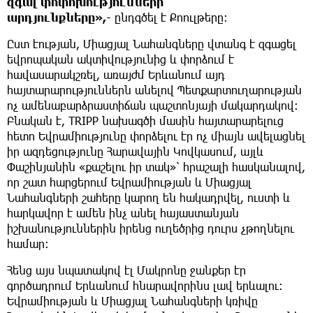
զգալ փոփոխությունների
արդյունքները»,-
ընդգծել է Քոուլթերը։
Ըստ էության, Միացյալ Նահանգները վտանգ է զգացել
եվրոպական ակտիվությունից և փորձում է
հավասարակշռել, առայժմ Երևանում այդ
հայտարարություններն անելով Պետքարտուղարության
ոչ ամենաբարձրաստիճան պաշտոնյայի մակարդակով։
Բնական է, TRIPP նախագծի մասին հայտարարելուց
հետո Եվրամիությունը փորձելու էր ոչ միայն ավելացնել
իր ազդեցությունը Հարավային Կովկասում, այլև
Փաշինյանին «քաշելու իր տակ»՝ հրաշալի հասկանալով,
որ շատ հարցերում Եվրամիության և Միացյալ
Նահանգների շահերը կարող են հակադրվել, ուստի և
հարկավոր է ամեն ինչ անել հայաստանյան
իշխանություններին իրենց ուղեծրից դուրս չթողնելու
համար։
Հենց այս նպատակով էլ Մակրոնը ջանքեր էր
գործադրում Երևանում հնարավորինս լավ երևալու։
Եվրամիության և Միացյալ Նահանգների կռիվը