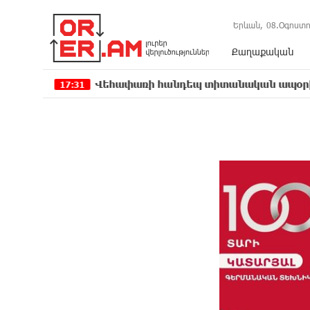
Երևան,
08.Օգոստո
Քաղաքական
Վեհափառի հանդեպ տիտանական ապօրինություն կա,
7:31