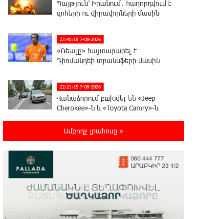
Պայթյուն՝ Իրանում․ հաղորդվում է
զոհերի ու վիրավորների մասին
22:40:18 7-08-2026
«Ռեալը» հայտարարել է
Դիոմանդեի տրանսֆերի մասին
22:21:15 7-08-2026
Վանաձորում բшխվել են «Jeep
Cherokee»-ն և «Toyota Camry»-ն
Ամբողջ լրահոսը »
22:03:58 7-08-2026
Մասկը մերժել է Կիևի խնդրանքը՝
օգտագործել Starlink-ը
Ռուսաստանի դեմ հարվшծները կառավարելու
համար
21:45:44 7-08-2026
Երևանում և մարզերում