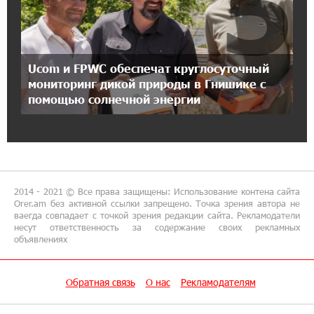
5
Карапетян
17:46:18 8-07-2026
Ucom и FPWC обеспечат круглосуточный
Глава МИД Иордании: Подписание мирного
соглашения между Арменией и
мониторинг дикой природы в Гнишике с
Азербайджаном близко
помощью солнечной энергии
17:27:13 8-07-2026
Рост цен на продукты в Армении ускорился
до 8,6%: ЕАБР
2014 - 2021 © Все права защищены: Использование контена сайта
17:24:27 8-07-2026
Orer.am без активной ссылки запрещено. Точка зрения автора не
ваегда совпадает с точкой зрения редакции сайта. Рекламодатели
Idram - главный партнер ежегодной
несут ответственность за содержание своих рекламных
конференции «На пути к осознанному
объявлениях
воспитанию детей 2026»
Обратная связь
О нас
Рекламодателям
16:39:41 8-07-2026
Трамп: США больше не намерены вести
торговлю с Испанией