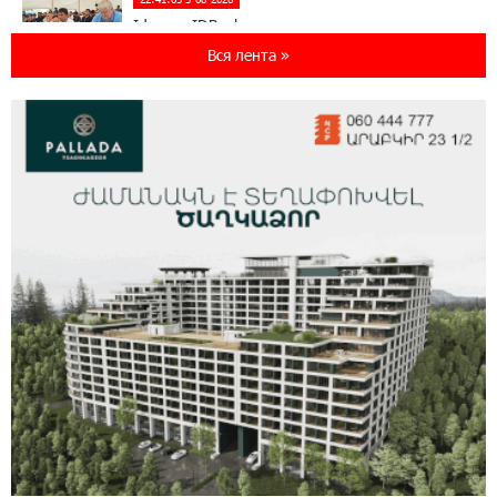
Idram и IDBank - рядом со стартапами на
Seaside Startup Summit
Вся лента »
10:12:55 3-08-2026
В мобильном приложении Юнибанка теперь
можно зарегистрироваться также с помощью
imID
21:09:13 31-07-2026
«Бесплатные бонусы в играх»: IDBank
предупреждает о кибератаках на школьников
11:21:15 31-07-2026
ЕАЭС со временем будет расширяться. Когда-
нибудь это поймёт и рядовой армянин, но
будет уже поздно
11:03:52 31-07-2026