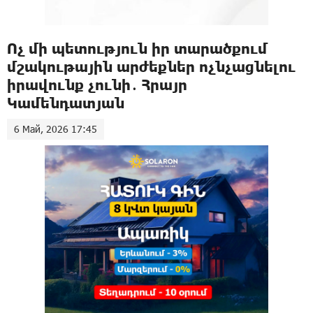
Ոչ մի պետություն իր տարածքում
մշակութային արժեքներ ոչնչացնելու
իրավունք չունի․ Հրայր
Կամենդատյան
6 Май, 2026 17:45