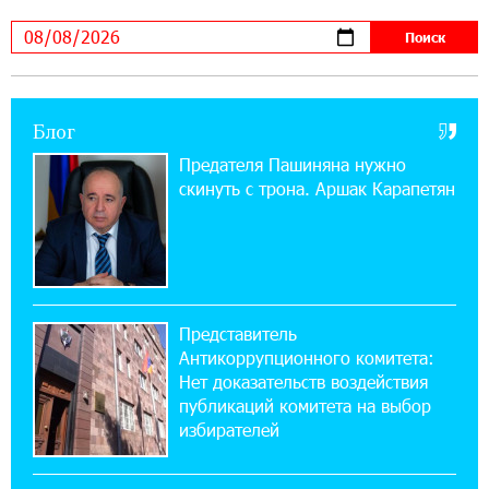
Если Израиль использует тему Геноцида
армян против Эрдогана, то что для него
значит сам Геноцид?
17:16:14 30-07-2026
Блог
ВТБ (Армения): вклад «Стабильный» — до
10% годовых и оформление в мобильном
Предателя Пашиняна нужно
приложении
скинуть с трона. Аршак Карапетян
17:03:49 30-07-2026
Платформа Rate.Trading на Seaside Startup
Summit: IDBank представил инновационное
решение
Представитель
Антикоррупционного комитета:
14:44:13 29-07-2026
Нет доказательств воздействия
Состоялось открытие Khachaturian Rooftop
публикаций комитета на выбор
при поддержке IDBank
избирателей
18:38:18 28-07-2026