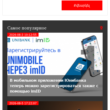
Егварде возобновил работу по новому адресу
— ул. Ереванян, 3/47
15:44:07 17-07-2026
До 25% idcoin-ов при покупке авиабилетов
Самое популярное
Flyone: Idram&IDBank
2026-08-3 10:12:55
1
11:30:15 17-07-2026
Ucom и Microsoft Innovation Center помогают
школьникам развивать навыки
кибербезопасности
12:55:34 16-07-2026
При поддержке Ucom в Шенаване
В мобильном приложении Юнибанка
установлена солнечная станция мощностью
теперь можно зарегистрироваться также с
10 кВт
помощью imID
20:31:19 14-07-2026
2026-08-5 17:22:07
Юнибанк разыграет поездку в Италию среди