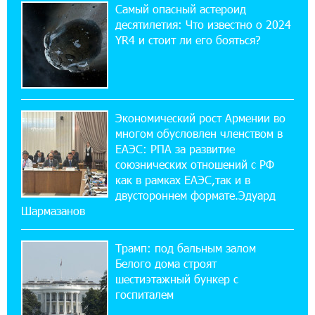
Пашинян ты упустил свой шанс уйти
Самый опасный астероид
спокойно. Аршак Карапетян
десятилетия: Что известно о 2024
YR4 и стоит ли его бояться?
12:04:53 28-07-2026
Обновленный Центр продаж и обслуживания
Ucom открылся по адресу ул. Шаумяна, 24/2
в Арарате
Экономический рост Армении во
многом обусловлен членством в
22:28:49 27-07-2026
ЕАЭС: РПА за развитие
Никогда Нагорный Карабах не был в составе
союзнических отношений с РФ
независимого Азербайджана. Аршак
как в рамках ЕАЭС,так и в
Карапетян
двустороннем формате.Эдуард
Шармазанов
17:52:29 25-07-2026
Бывший премьер-министр Словакии
Трамп: под бальным залом
обратился к президенту страны с просьбой
содействовать освобождению армянских заключенных,
Белого дома строят
осужденных в Азербайджане
шестиэтажный бункер с
госпиталем
12:17:04 23-07-2026