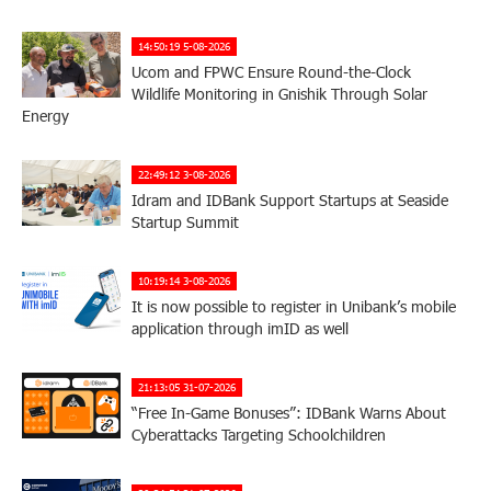
14:50:19 5-08-2026
Ucom and FPWC Ensure Round-the-Clock
Wildlife Monitoring in Gnishik Through Solar
Energy
22:49:12 3-08-2026
Idram and IDBank Support Startups at Seaside
Startup Summit
10:19:14 3-08-2026
It is now possible to register in Unibank’s mobile
application through imID as well
21:13:05 31-07-2026
“Free In-Game Bonuses”: IDBank Warns About
Cyberattacks Targeting Schoolchildren