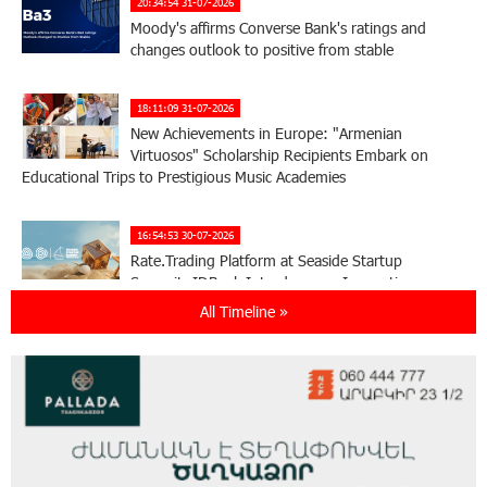
20:34:54 31-07-2026
Moody's affirms Converse Bank's ratings and
changes outlook to positive from stable
18:11:09 31-07-2026
New Achievements in Europe: "Armenian
Virtuosos" Scholarship Recipients Embark on
Educational Trips to Prestigious Music Academies
16:54:53 30-07-2026
Rate.Trading Platform at Seaside Startup
Summit: IDBank Introduces an Innovative
Solution
All Timeline »
14:34:49 29-07-2026
Khachaturian Rooftop Grand Opening
Supported by IDBank
11:59:57 28-07-2026