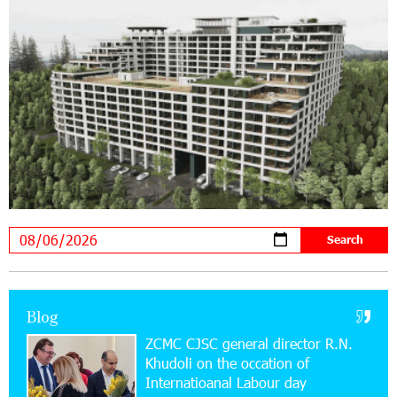
Ucom’s Sales and Service Center Reopens at
24/2 Shahumyan Street in Ararat
19:04:38 23-07-2026
Scholarship recipients of the “Armenian
Virtuosos” Program participated in the Järvi
Academy and Pärnu Music Festival in Estonia, representing
Armenia on the international stage
11:53:39 23-07-2026
Ucom Supports the Installation of a 15 kW Solar
Power Plant at the Vayk Sports School
20:56:14 22-07-2026
New Financial Skills at the Davidbek Games:
Blog
Idram&IDBank
ZCMC CJSC general director R.N.
Khudoli on the օccation of
17:52:52 20-07-2026
Internatioanal Labour day
CashIn Services at AraratBank ATMs: Fast,