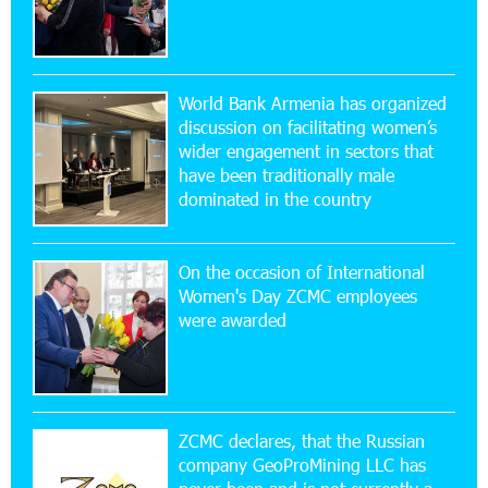
Simple, and Secure
16:29:04 20-07-2026
Ucom Sales and Service Center Reopens at 3/47
World Bank Armenia has organized
Yerevanyan Street in Yeghvard
discussion on facilitating women’s
wider engagement in sectors that
15:47:47 17-07-2026
have been traditionally male
Up to 25% idcoin when purchasing Flyone flight
dominated in the country
tickets: Idram&IDBank
On the occasion of International
15:10:21 17-07-2026
Women's Day ZCMC employees
Converse Bank Named Armenia’s Best Digital
were awarded
Bank for Consumers by Euromoney
11:36:50 17-07-2026
Ucom and Microsoft Innovation Center Help
School Students Build Cybersecurity Skills
ZCMC declares, that the Russian
company GeoProMining LLC has
12:45:18 16-07-2026