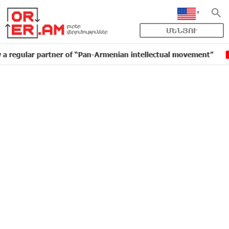
ՄԵՆՅՈՒ
r partner of “Pan-Armenian intellectual movement”
I
16:11