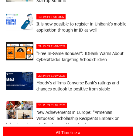
Startup Summit
10:19:14 3-08-2026
It is now possible to register in Unibank’s mobile
application through imID as well
21:13:05 31-07-2026
“Free In-Game Bonuses”: IDBank Warns About
Cyberattacks Targeting Schoolchildren
20:34:54 31-07-2026
Moody's affirms Converse Bank's ratings and
changes outlook to positive from stable
18:11:09 31-07-2026
New Achievements in Europe: "Armenian
Virtuosos" Scholarship Recipients Embark on
Educational Trips to Prestigious Music Academies
All Timeline »