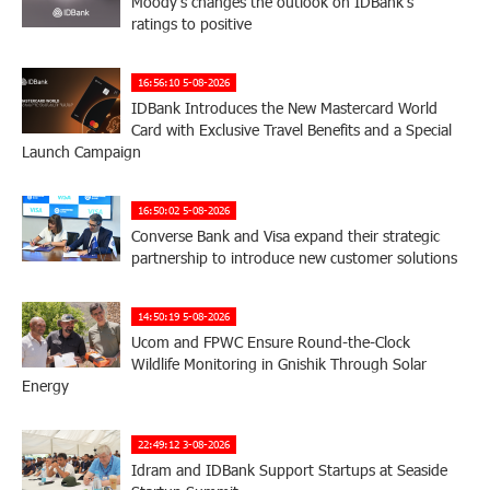
Moody’s changes the outlook on IDBank’s
ratings to positive
16:56:10 5-08-2026
IDBank Introduces the New Mastercard World
Card with Exclusive Travel Benefits and a Special
Launch Campaign
16:50:02 5-08-2026
Converse Bank and Visa expand their strategic
partnership to introduce new customer solutions
14:50:19 5-08-2026
Ucom and FPWC Ensure Round-the-Clock
Wildlife Monitoring in Gnishik Through Solar
Energy
22:49:12 3-08-2026
Idram and IDBank Support Startups at Seaside