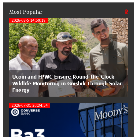
Most Popular
15:47:51 9-07-2026
A little corner of France in Hrazdan, with the
2026-08-5 14:50:19
1
partnership of Converse SME
17:31:55 8-07-2026
Idram is the general partner of the "Towards
Conscious Parenting 2026" annual conference
12:40:22 8-07-2026
Ucom and FPWC Ensure Round-the-Clock
Polytechnic University Graduation Ceremony
Wildlife Monitoring in Gnishik Through Solar
Held with the Support of Unibank
Energy
17:10:45 7-07-2026
2026-07-31 20:34:54
Converse Bank Completes the Placement of
EBRD Bonds
17:27:45 6-07-2026
From Financial Adventures to Great Victories: