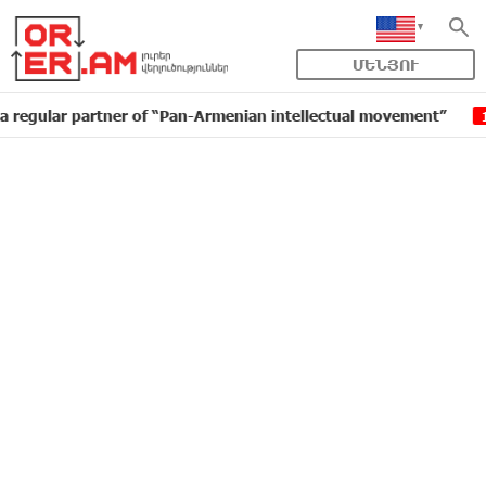
ՄԵՆՅՈՒ
r partner of “Pan-Armenian intellectual movement”
ID
16:11