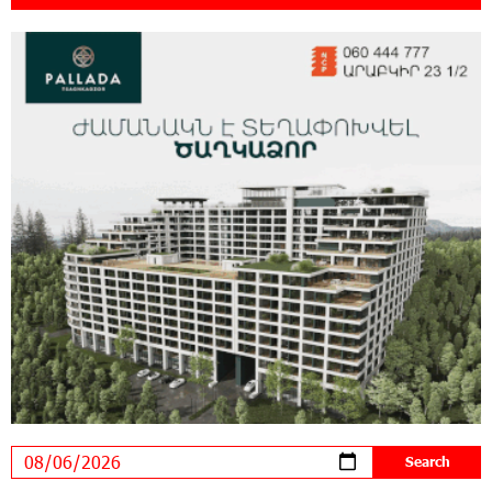
16:54:53 30-07-2026
Rate.Trading Platform at Seaside Startup
Summit: IDBank Introduces an Innovative
Solution
14:34:49 29-07-2026
Khachaturian Rooftop Grand Opening
Supported by IDBank
11:59:57 28-07-2026
Ucom’s Sales and Service Center Reopens at
24/2 Shahumyan Street in Ararat
19:04:38 23-07-2026
Scholarship recipients of the “Armenian
Virtuosos” Program participated in the Järvi
Academy and Pärnu Music Festival in Estonia, representing
Armenia on the international stage