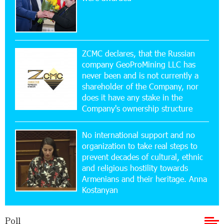
15:10:21 17-07-2026
Converse Bank Named Armenia’s Best Digital
Bank for Consumers by Euromoney
ZCMC declares, that the Russian
company GeoProMining LLC has
never been and is not currently a
11:36:50 17-07-2026
shareholder of the Company, nor
Ucom and Microsoft Innovation Center Help
School Students Build Cybersecurity Skills
does it have any stake in the
Company's ownership structure
12:45:18 16-07-2026
No international support and no
Ucom Supports Installation of 10 kW Solar Plant
in Shenavan, Lori
organization to take real steps to
prevent decades of cultural, ethnic
and religious hostility towards
20:34:31 14-07-2026
Armenians and their heritage. Anna
Unibank to Raffle a Trip to Italy
Kostanyan
18:00:34 13-07-2026
Poll