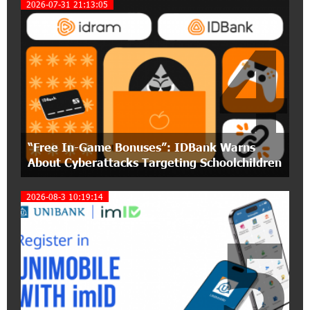
2026-07-31 21:13:05
4
12:40:36 2-07-2026
Ucom Introduces the New uMix 5000 Regional
Package: 3 Services for Just AMD 5,000 per
Month
11:55:53 2-07-2026
"Monaco glamour, Vegas energy, Macau prestige
“Free In-Game Bonuses”: IDBank Warns
- yet uniquely Armenian." Artak Tovmasyan on
how Seven Visions is redefining world-class hospitality
About Cyberattacks Targeting Schoolchildren
2026-08-3 10:19:14
11:56:27 1-07-2026
Travel Without Borders: Ucom Introduces New
5
uTravel Packages
15:08:55 30-06-2026
Artur Nakhshikyan has joined the Supervisory
Board of Unibank