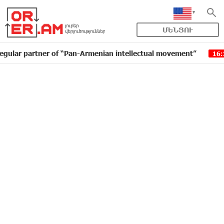
ՄԵՆՅՈՒ
rtner of “Pan-Armenian intellectual movement”
IDBan
16:11