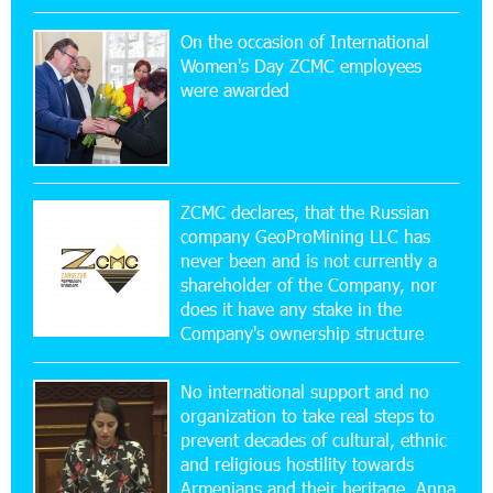
On the occasion of International
15:47:47 17-07-2026
Women's Day ZCMC employees
Up to 25% idcoin when purchasing Flyone flight
were awarded
tickets: Idram&IDBank
15:10:21 17-07-2026
Converse Bank Named Armenia’s Best Digital
Bank for Consumers by Euromoney
ZCMC declares, that the Russian
company GeoProMining LLC has
never been and is not currently a
11:36:50 17-07-2026
shareholder of the Company, nor
Ucom and Microsoft Innovation Center Help
School Students Build Cybersecurity Skills
does it have any stake in the
Company's ownership structure
12:45:18 16-07-2026
No international support and no
Ucom Supports Installation of 10 kW Solar Plant
in Shenavan, Lori
organization to take real steps to
prevent decades of cultural, ethnic
and religious hostility towards
20:34:31 14-07-2026
Armenians and their heritage. Anna