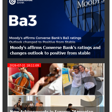
EBRD Bonds
2
17:27:45 6-07-2026
From Financial Adventures to Great Victories:
The 4th Junius Financial Online Tournament
Wrapped Up
16:43:06 6-07-2026
Moody's affirms Converse Bank's ratings and
The Power of One Dram and the Armenian State
changes outlook to positive from stable
Symphony Orchestra Conclude the Forest
Project Launched in Shirak
2026-07-31 18:11:09
3
15:09:48 3-07-2026
EBRD to Launch AMD 5 Billion Floating-Rate
Bond Offering in Armenia
20:20:40 2-07-2026
Three-day Financial Literacy Course at the FAST
Foundation’s AI Camp: Idram&IDBank
New Achievements in Europe: "Armenian