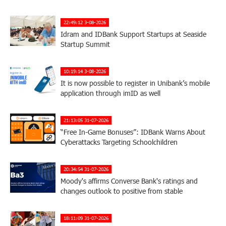
22:49:12 3-08-2026
Idram and IDBank Support Startups at Seaside
Startup Summit
10:19:14 3-08-2026
It is now possible to register in Unibank’s mobile
application through imID as well
21:13:05 31-07-2026
“Free In-Game Bonuses”: IDBank Warns About
Cyberattacks Targeting Schoolchildren
20:34:54 31-07-2026
Moody's affirms Converse Bank's ratings and
changes outlook to positive from stable
18:11:09 31-07-2026