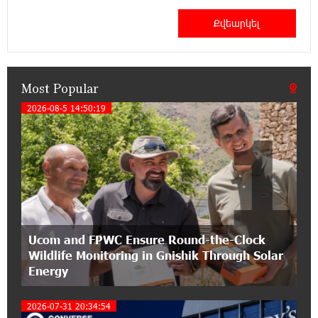
21:50:45 9-07-2026
IDBank warns of scam calls impersonating
pension funds
Most Popular
15:47:51 9-07-2026
A little corner of France in Hrazdan, with the
2026-08-5 14:50:19
1
partnership of Converse SME
17:31:55 8-07-2026
Idram is the general partner of the "Towards
Conscious Parenting 2026" annual conference
12:40:22 8-07-2026
Ucom and FPWC Ensure Round-the-Clock
Polytechnic University Graduation Ceremony
Wildlife Monitoring in Gnishik Through Solar
Held with the Support of Unibank
Energy
17:10:45 7-07-2026
2026-07-31 20:34:54
Converse Bank Completes the Placement of