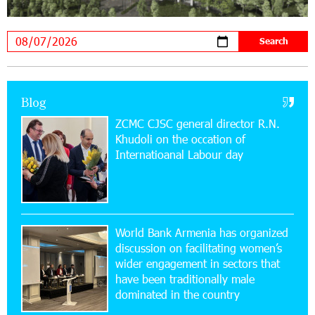
Virtuosos” Program participated in the Järvi
Academy and Pärnu Music Festival in Estonia, representing
Armenia on the international stage
11:53:39 23-07-2026
Ucom Supports the Installation of a 15 kW Solar
Blog
Power Plant at the Vayk Sports School
ZCMC CJSC general director R.N.
Khudoli on the օccation of
20:56:14 22-07-2026
Internatioanal Labour day
New Financial Skills at the Davidbek Games:
Idram&IDBank
17:52:52 20-07-2026
CashIn Services at AraratBank ATMs: Fast,
World Bank Armenia has organized
Simple, and Secure
discussion on facilitating women’s
wider engagement in sectors that
16:29:04 20-07-2026
have been traditionally male
Ucom Sales and Service Center Reopens at 3/47
dominated in the country
Yerevanyan Street in Yeghvard