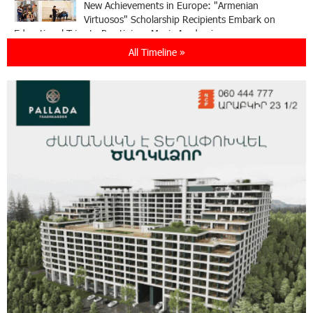
New Achievements in Europe: "Armenian
Virtuosos" Scholarship Recipients Embark on
Educational Trips to Prestigious Music Academies
All Timeline »
16:54:53 30-07-2026
Rate.Trading Platform at Seaside Startup
Summit: IDBank Introduces an Innovative
Solution
14:34:49 29-07-2026
Khachaturian Rooftop Grand Opening
Supported by IDBank
11:59:57 28-07-2026
Ucom’s Sales and Service Center Reopens at
24/2 Shahumyan Street in Ararat
19:04:38 23-07-2026
Scholarship recipients of the “Armenian