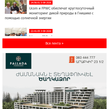
14:56:01 5-08-2026
Ucom и FPWC обеспечат круглосуточный
мониторинг дикой природы в Гнишике с
помощью солнечной энергии
22:41:05 3-08-2026
Idram и IDBank - рядом со стартапами на
Seaside Startup Summit
Вся лента »
10:12:55 3-08-2026
В мобильном приложении Юнибанка теперь
можно зарегистрироваться также с помощью
imID
21:09:13 31-07-2026
«Бесплатные бонусы в играх»: IDBank
предупреждает о кибератаках на школьников
11:21:15 31-07-2026