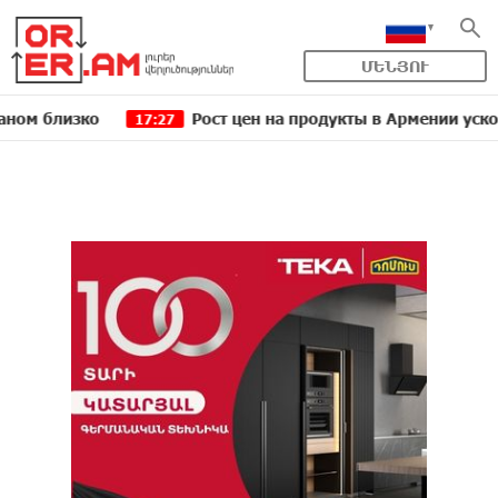
ՄԵՆՅՈՒ
изко
Рост цен на продукты в Армении ускорился д
17:27