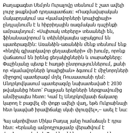
Քաղաքագետ Սեմյոն Ուրալովը տեսնում է շատ ավելի
լուրջ թաքնված դրդապատճառ։ «Ռազմավարական
մակարդակում սա «կամավորների կոալիցիայի»
ընդլայնումն է և հիբրիդային ռազմական դաշինքի
ամրապնդում։ «Սպիտակ տերերը» տեսանելի են,
ֆինանսավորում և տեխնիկապես աջակցում են
պատերազմին։ Առանձին-առանձին մենք տեսնում ենք
«հնդիկ գլխարկավոր ցեղապետերի» մի խումբ, որոնք
վաճառում են իրենց ցեղակիցներին և տարածքները։
Փաշինյանը պետք է հաղթի ընտրություններում, քանի
որ «կամավորների կոալիցիան» ձգտում է միջնորդների
միջոցով պատերազմ մղել Ռուսաստանի դեմ։
Անդրկովկասում պատերազմը նախատեսված է 2030
թվականից հետո՝ Բալթյան երկրների ներգրավումից
անմիջապես հետո։ Կամ էլ Անդրկովկասի ճակատը
կարող է բացվել մի փոքր ավելի վաղ, եթե Ուկրաինայի
հետ կապված իրավիճակը սկսի փլուզվել»,– ասել է նա։
Հայ ակտիվիստ Միկա Բադալ յանը համաձայն է դրա
հետ: «Երևանը ամբողջությամբ վերածվում է