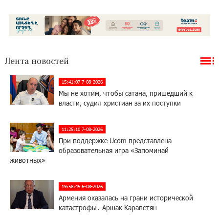
Лента новостей
15:41:07 7-08-2026
Мы не хотим, чтобы сатана, пришедший к
власти, судил христиан за их поступки
11:25:10 7-08-2026
При поддержке Ucom представлена
образовательная игра «Запоминай
животных»
19:58:45 6-08-2026
Армения оказалась на грани исторической
катастрофы․ Аршак Карапетян