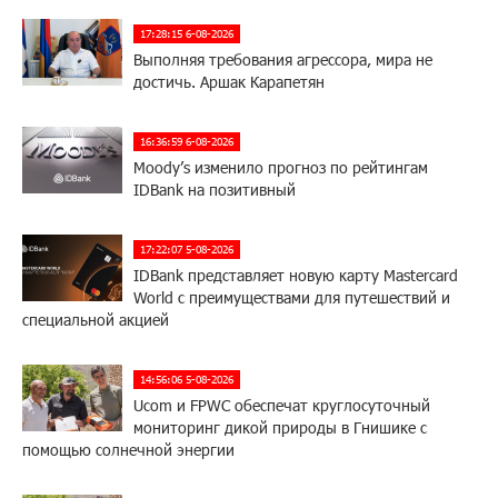
17:28:15 6-08-2026
Выполняя требования агрессора, мира не
достичь. Аршак Карапетян
16:36:59 6-08-2026
Moody’s изменило прогноз по рейтингам
IDBank на позитивный
17:22:07 5-08-2026
IDBank представляет новую карту Mastercard
World с преимуществами для путешествий и
специальной акцией
14:56:06 5-08-2026
Ucom и FPWC обеспечат круглосуточный
мониторинг дикой природы в Гнишике с
помощью солнечной энергии