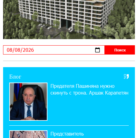
ЕАЭС со временем будет расширяться. Когда-
нибудь это поймёт и рядовой армянин, но
будет уже поздно
11:03:52 31-07-2026
Если Израиль использует тему Геноцида
армян против Эрдогана, то что для него
значит сам Геноцид?
17:16:14 30-07-2026
Блог
ВТБ (Армения): вклад «Стабильный» — до
10% годовых и оформление в мобильном
Предателя Пашиняна нужно
приложении
скинуть с трона. Аршак Карапетян
17:03:49 30-07-2026
Платформа Rate.Trading на Seaside Startup
Summit: IDBank представил инновационное
решение
Представитель