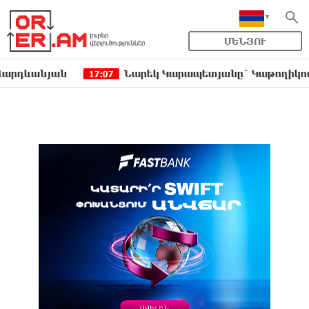
ՄԵՆՅՈՒ
նյան
Նարեկ Կարապետյանը` Կաթողիկոսին հեռաց
17:07