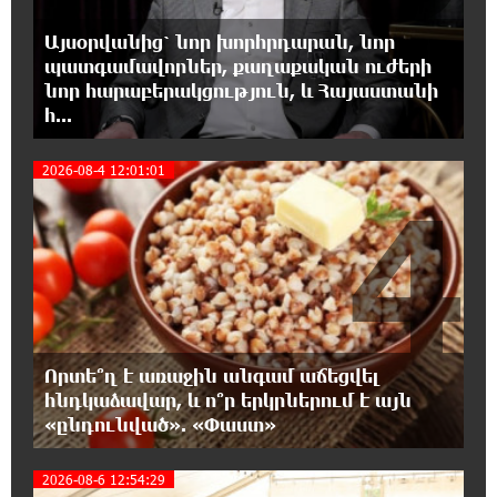
Այսօրվանից՝ նոր խորհրդարան, նոր
0:17:18 8-08-2026
պատգամավորներ, քաղաքական ուժերի
ԱՄՆ Սենատը մեծամասնությամբ ընդունել է
Ռուսաստանի և Իրանի դեմ
նոր հարաբերակցություն, և Հայաստանի
պատժամիջոցների ընդլայնման օրինագիծը
հ...
2026-08-4 12:01:01
0:00:14 8-08-2026
4
Երգչուհի Բեյոնսեն ​​4 դատական հայց է
ներկայացրել Թուրքիայում
23:41:24 7-08-2026
Երևանյան լճում իրականացվել են մաքրման
աշխատանքներ
Որտե՞ղ է առաջին անգամ աճեցվել
23:22:54 7-08-2026
հնդկաձավար, և ո՞ր երկրներում է այն
Իտալական Սիցիլիա կղզում ժայթքել է
«ընդունված». «Փաստ»
Էտնա հրաբուխը
2026-08-6 12:54:29
22:59:55 7-08-2026