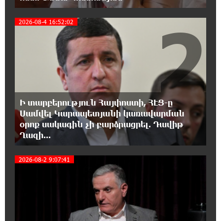
ապօրինություններից. Լարիսա Ալավերդյան
2
2026-08-4 16:52:02
10:11:47 8-08-2026
Մեր ուժը մեր աշխատակիցներն են. ԶՊՄԿ
10:02:07 8-08-2026
«Պատմական հիշողությունը չի կարելի
քաղաքականություն դարձնել». Կարպիս
Ի տարբերություն Հայփոստի, ՀԷՑ-ը
Փաշոյան
Սամվել Կարապետյանի կառավարման
օրոք սակագին չի բարձրացրել. Դավիթ
Ղազի...
0:55:39 8-08-2026
Երևանի և մարզերի տասնյակ հասցեներում
3
օգոստոսի 10-ին, 11-ին, 12-ին և 13-ին գազ
2026-08-2 9:07:41
չի լինելու
0:35:27 8-08-2026
Հայ ուշուիստները 37 մեդալ են նվաճել
միջազգային մրցաշարում