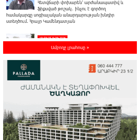
Հետվճարի փոխարեն՝ արժանապատիվ և
ֆիքսված թոշակ․ ինչու է գործող
համակարգը սոցիալական անարդարության խնդիր
ստեղծում. Հրայր Կամենդատյան
18:59:05 8-08-2026
Երևանի Կենտրոնում փոշու
Ամբողջ լրահոսը »
պարունակությունը գրեթե ամբողջ շաբաթ
գերազանցել է թույլատրելի սահմանը
18:40:08 8-08-2026
Իրանը պատրաստ է բացել Հորմուզի
նեղուցը, եթե ԱՄՆ-ն ընդունի
հանրապետության պայմանները
18:21:30 8-08-2026
Երևանում անցկացվել է հաշմանդամություն
ունեցող անձանց միջազգային մարզական
փառատոն