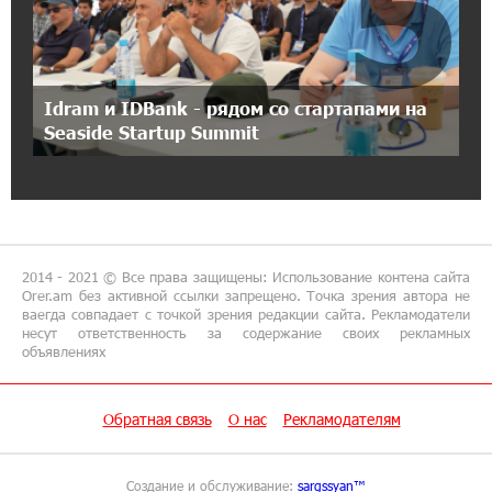
5
17:46:18 8-07-2026
Глава МИД Иордании: Подписание мирного
соглашения между Арменией и
Idram и IDBank - рядом со стартапами на
Азербайджаном близко
Seaside Startup Summit
17:27:13 8-07-2026
Рост цен на продукты в Армении ускорился
до 8,6%: ЕАБР
2014 - 2021 © Все права защищены: Использование контена сайта
17:24:27 8-07-2026
Orer.am без активной ссылки запрещено. Точка зрения автора не
ваегда совпадает с точкой зрения редакции сайта. Рекламодатели
Idram - главный партнер ежегодной
несут ответственность за содержание своих рекламных
конференции «На пути к осознанному
объявлениях
воспитанию детей 2026»
Обратная связь
О нас
Рекламодателям
16:39:41 8-07-2026
Трамп: США больше не намерены вести
торговлю с Испанией
Создание и обслуживание:
sargssyan™