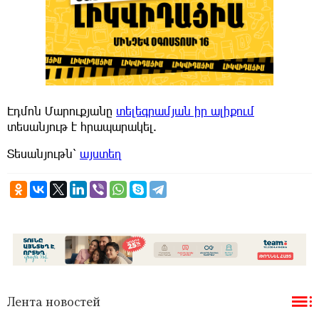
Էդմոն Մարուքյանը
տելեգրամյան իր ալիքում
տեսանյութ է հրապարակել.
Տեսանյութն՝
այստեղ
Лента новостей