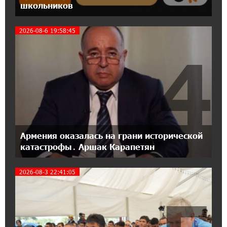
школьников
Станьте акционером Юнибанка и
воспользуйтесь выгодным инвестиционным
предложением
2026-08-6 19:58:45
4
21:45:09 9-07-2026
IDBank предупреждает о мошеннических
звонках от имени пенсионных фондов
15:50:50 9-07-2026
Небольшой французский уголок в Раздане
при сотрудничестве с Конверс МСБ
Армения оказалась на грани исторической
катастрофы․ Аршак Карапетян
15:18:39 9-07-2026
Предателя Пашиняна нужно скинуть с трона.
2026-08-3 22:41:05
Аршак Карапетян
18:38:14 8-07-2026
Зачем Пашинян полетел в Россию?․ Аршак
Карапетян