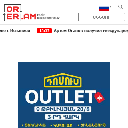
ՄԵՆՅՈՒ
спанией
Артем Оганов получил международную госп
13:37