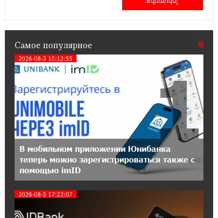
— ул. Ереванян, 3/47
15:44:07 17-07-2026
До 25% idcoin-ов при покупке авиабилетов
Самое популярное
Flyone: Idram&IDBank
2026-08-3 10:12:55
1
11:30:15 17-07-2026
Ucom и Microsoft Innovation Center помогают
школьникам развивать навыки
кибербезопасности
12:55:34 16-07-2026
При поддержке Ucom в Шенаване
В мобильном приложении Юнибанка
установлена солнечная станция мощностью
теперь можно зарегистрироваться также с
10 кВт
помощью imID
20:31:19 14-07-2026
2026-08-5 17:22:07
Юнибанк разыграет поездку в Италию среди
новых держателей карт Mastercard World