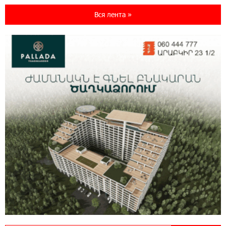
Idram и IDBank - рядом со стартапами на
Seaside Startup Summit
Вся лента »
10:12:55 3-08-2026
В мобильном приложении Юнибанка теперь
можно зарегистрироваться также с помощью
imID
21:09:13 31-07-2026
«Бесплатные бонусы в играх»: IDBank
предупреждает о кибератаках на школьников
11:21:15 31-07-2026
ЕАЭС со временем будет расширяться. Когда-
нибудь это поймёт и рядовой армянин, но
будет уже поздно
11:03:52 31-07-2026
Если Израиль использует тему Геноцида