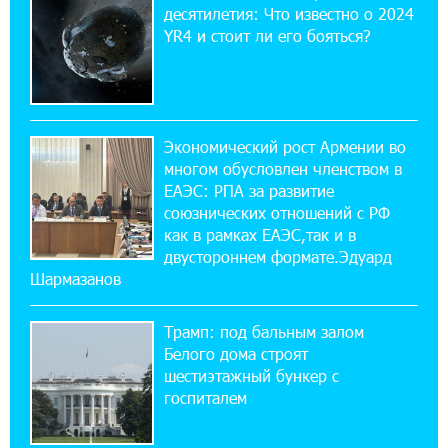
спокойно. Аршак Карапетян
десятилетия: Что известно о 2024
YR4 и стоит ли его бояться?
12:04:53 28-07-2026
Обновленный Центр продаж и обслуживания
Ucom открылся по адресу ул. Шаумяна, 24/2
в Арарате
Экономический рост Армении во
многом обусловлен членством в
22:28:49 27-07-2026
ЕАЭС: РПА за развитие
Никогда Нагорный Карабах не был в составе
союзнических отношений с РФ
независимого Азербайджана. Аршак
как в рамках ЕАЭС,так и в
Карапетян
двустороннем формате.Эдуард
Шармазанов
17:52:29 25-07-2026
Бывший премьер-министр Словакии
Трамп: под бальным залом
обратился к президенту страны с просьбой
содействовать освобождению армянских заключенных,
Белого дома строят
осужденных в Азербайджане
шестиэтажный бункер с
госпиталем
12:17:04 23-07-2026