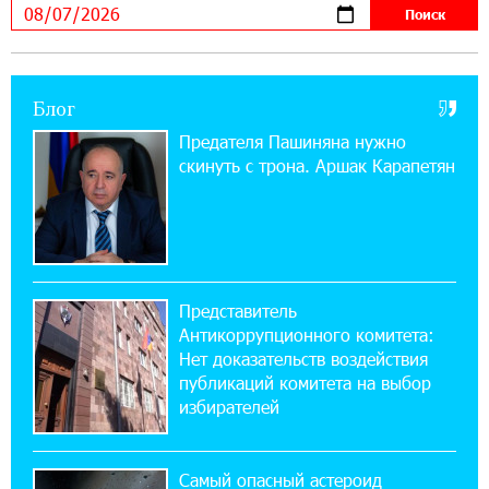
армян против Эрдогана, то что для него
значит сам Геноцид?
17:16:14 30-07-2026
Блог
ВТБ (Армения): вклад «Стабильный» — до
10% годовых и оформление в мобильном
Предателя Пашиняна нужно
приложении
скинуть с трона. Аршак Карапетян
17:03:49 30-07-2026
Платформа Rate.Trading на Seaside Startup
Summit: IDBank представил инновационное
решение
Представитель
Антикоррупционного комитета:
14:44:13 29-07-2026
Нет доказательств воздействия
Состоялось открытие Khachaturian Rooftop
публикаций комитета на выбор
при поддержке IDBank
избирателей
18:38:18 28-07-2026
Пашинян ты упустил свой шанс уйти
Самый опасный астероид