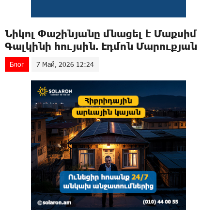
Նիկոլ Փաշինյանը մնացել է Մաքսիմ
Գալկինի հույսին. Էդմոն Մարուքյան
Блог
7 Май, 2026 12:24