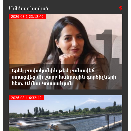
հիմանվորումներ․ Շիրազ Մանուկյան
Ամենադիտված
18:26:59 7-08-2026
2026-08-1 23:12:49
1
Վեհափառ Հայրապետի շուրջ խայտառակ
զարգացումների, Գյուղացիներին
վերաբերող առաջնային հարցերի մասին՝
գյուղտեխնիկայից մինչև անվճար երթուղի. Անդրանիկ
Գևորգյան
18:25:05 7-08-2026
Թուրքական ապրանքանիշը դադարեցնում է
Երեկ բավականին թեժ բանավեճ
գործունեությունը Ռուսաստանում
ստացվեց մի շարք հանրային գործիչների
հետ. Աննա Կոստանյան
18:08:44 7-08-2026
Դանակահարություն՝ Մասիսի
2026-08-1 6:32:42
գազալցակայաններից մեկի մոտ.
կասկածյալը ձերբակալվել է
17:58:24 7-08-2026