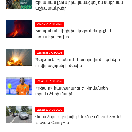
Երևանյան լճում իրականացվել են մաքրման
աշխատանքներ
23:22:54 7-08-2026
Իտալական Սիցիլիա կղզում ժայթքել է
Էտնա հրաբուխը
22:59:55 7-08-2026
Պայթյուն՝ Իրանում․ հաղորդվում է զոհերի
ու վիրավորների մասին
22:40:18 7-08-2026
«Ռեալը» հայտարարել է Դիոմանդեի
տրանսֆերի մասին
22:21:15 7-08-2026
Վանաձորում բшխվել են «Jeep Cherokee»-ն և
«Toyota Camry»-ն