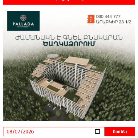
21:07:27 7-08-2026
ԱՄՆ վերաքննիչ դատարանը արգելափակել
է Թրամփի 400 միլիոն դոլար արժողությամբ
Սպիտակ տան պարահանդեսային դահլիճի նախագիծը
21:03:44 7-08-2026
Կաթողիկոսի նկատմամբ իրականացվող
բռնադատավարությունը միահեծան
իշխանության հետևանք է. Հանրային Դաշինք
20:59:50 7-08-2026
Մեր երկրում իշխանության և ընդդիմության
անվերջանալի պայքարում տուժում է միայն
ու միայն ՀՀ քաղաքացին. Աննա Կոստանյան
20:49:35 7-08-2026
Փրկարարները հայտանաբերել են մոլորված
զբոսաշրջիկներին