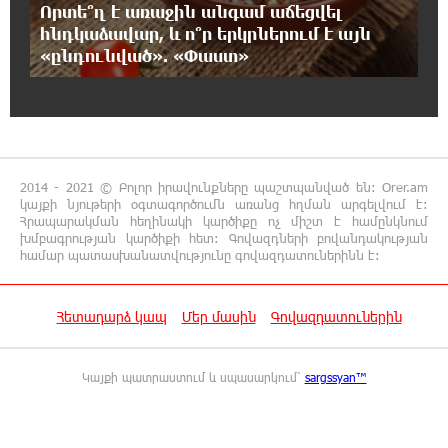
Մենուա Սողոմոնյան
Որտե՞ղ է առաջին անգամ աճեցվել
հնդկաձավար, և ո՞ր երկրներում է այն
«ընդունված». «Փաստ»
16:12:38 7-08-2026
Կաթողիկոսի դեմ հարուցվել է ապօրինի
քրեական վարույթ, պատմության մեջ
խայտառակ երևույթ է
15:55:49 7-08-2026
2014 - 2021 © Բոլոր իրավունքները պաշտպանված են: Orer.am
«Ուժեղ Հայաստան»-ը լքեց ԱԺ դահլիճը՝
կայքի նյութերի օգտագործումն առանց հղման արգելվում է:
Վեհափառի դատավարությանը
Հրապարակման հեղինակի կարծիքը ոչ միշտ է համընկնում
մասնակցելու համար
խմբագրության կարծիքի հետ: Գովազդների բովանդակության
համար պատասխանատվությունը գովազդատուներինն է:
14:48:31 7-08-2026
Տիկի՜ն Ղազարյան, ցույց տվե՜ք այն էջը,
Հետադարձ կապ
Մեր մասին
Գովազդատուներին
որտեղ գրված է Ուժեղ Հայաստանի անունը,
չեք կարող, որովհետև նման էջ այդ զեկույցում գոյություն
չունի. Ղահրամանյանը՝ Ղազարյանի հայտարարության
Կայքի պատրաստում և սպասարկում՝
sargssyan™
մասին
14:40:34 7-08-2026