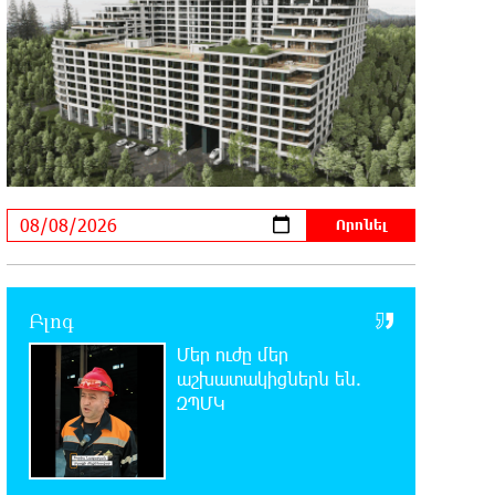
22:03:58 7-08-2026
Մասկը մերժել է Կիևի խնդրանքը՝
օգտագործել Starlink-ը
Ռուսաստանի դեմ հարվшծները կառավարելու
համար
21:45:44 7-08-2026
Երևանում և մարզերում
էլեկտրաէներգիայի ընդհատումներ
կլինեն
Բլոգ
21:26:16 7-08-2026
Ստեփանավանում ռուս կին է
Մեր ուժը մեր
փորձել ինքնասպան լինել
աշխատակիցներն են.
ԶՊՄԿ
21:08:37 7-08-2026
ԵԱՏՄ֊ն չի ուզում, որ իր
միջոցներով զարգանա Հայաստանի