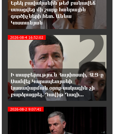
ընտրություններում
Երեկ բավականին թեժ բանավեճ
ստացվեց մի շարք հանրային
գործիչների հետ. Աննա
18:51:59 7-08-2026
2
Կոստանյան
«ՀայաՔվեի» անդամները ևս
Վաղարշապատի դատարանի
բակում են` հաջակցություն Հայ առաքելական
2026-08-4 16:52:02
եկեղեցու և նրա Հովվապետի
18:47:06 7-08-2026
Օգոստոսի 7-ը ասորի ժողովրդի
ցեղասպանության հիշատակի օրն
Ի տարբերություն Հայփոստի, ՀԷՑ-ը
է․ Ուժեղ Հայաստան
Սամվել Կարապետյանի
3
կառավարման օրոք սակագին չի
18:41:31 7-08-2026
բարձրացրել. Դավիթ Ղազի...
Հայաստանը ապրում է իր
գոյության ամենախայտառակ
2026-08-2 9:07:41
ժամանակաշրջանը․ Գառնիկ Դավթյան
18:37:08 7-08-2026