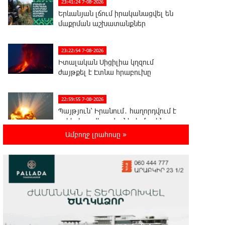
23:41:24 7-08-2026
Երևանյան լճում իրականացվել են
մաքրման աշխատանքներ
23:22:54 7-08-2026
Իտալական Սիցիլիա կղզում
ժայթքել է Էտնա հրաբուխը
22:59:55 7-08-2026
Պայթյուն՝ Իրանում․ հաղորդվում է
զոհերի ու վիրավորների մասին
Ամբողջ լրահոսը »
22:40:18 7-08-2026
«Ռեալը» հայտարարել է
Դիոմանդեի տրանսֆերի մասին
22:21:15 7-08-2026
Վանաձորում բшխվել են «Jeep
Cherokee»-ն և «Toyota Camry»-ն