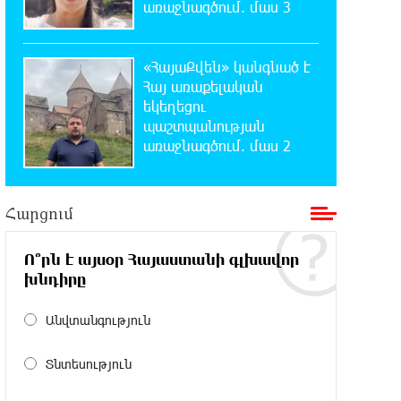
առաջնագծում. մաս 3
20:49:35 7-08-2026
Փրկարարները հայտանաբերել են
«ՀայաՔվեն» կանգնած է
մոլորված զբոսաշրջիկներին
Հայ առաքելական
եկեղեցու
պաշտպանության
20:39:24 7-08-2026
առաջնագծում. մաս 2
ԼՀԿ-ն պահանջում է դադարեցնել
Գարեգին Բ-ի և եպիսկոպոսների
դեմ քրեական հետապնդումը
Հարցում
20:30:30 7-08-2026
Սարյան փողոցի բնակարաններից
Ո՞րն է այսօր Հայաստանի գլխավոր
մեկում պայթյունի հետևանքով 55-
խնդիրը
ամյա տղամարդը այրվածքներով տեղափոխվել է
«Այրվածքաբանության ազգային կենտրոն»
Անվտանգություն
20:11:48 7-08-2026
Տնտեսություն
Սլովակիայի արևելքում
արտակարգ դրություն է