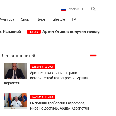
Русский
Культура
Спорт
Блог
Lifestyle
TV
Артем Оганов получил международную госпремию К
13:37
Лента новостей
19:58:45 6-08-2026
Армения оказалась на грани
исторической катастрофы․ Аршак
Карапетян
17:28:15 6-08-2026
Выполняя требования агрессора,
мира не достичь. Аршак Карапетян