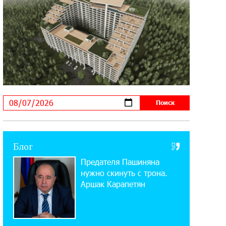
11:03:52 31-07-2026
Если Израиль использует тему
Геноцида армян против Эрдогана,
то что для него значит сам Геноцид?
17:16:14 30-07-2026
ВТБ (Армения): вклад «Стабильный»
— до 10% годовых и оформление в
мобильном приложении
17:03:49 30-07-2026
Блог
Платформа Rate.Trading на Seaside
Предателя Пашиняна
Startup Summit: IDBank представил
инновационное решение
нужно скинуть с трона.
Аршак Карапетян
14:44:13 29-07-2026
Состоялось открытие Khachaturian
Rooftop при поддержке IDBank