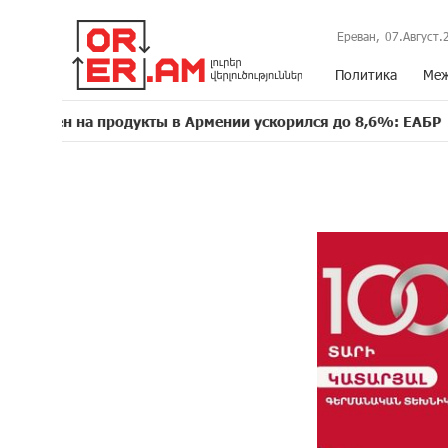
Ереван,
07.Август.
Политика
Меж
а продукты в Армении ускорился до 8,6%: ЕАБР
Тр
16:39