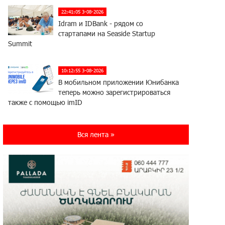
22:41:05 3-08-2026
Idram и IDBank - рядом со
стартапами на Seaside Startup
Summit
10:12:55 3-08-2026
В мобильном приложении Юнибанка
теперь можно зарегистрироваться
также с помощью imID
21:09:13 31-07-2026
Вся лента »
«Бесплатные бонусы в играх»:
IDBank предупреждает о
кибератаках на школьников
11:21:15 31-07-2026
ЕАЭС со временем будет
расширяться. Когда-нибудь это
поймёт и рядовой армянин, но будет уже поздно