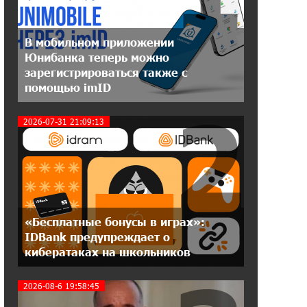
20:31:19 14-07-2026
В мобильном приложении
Юнибанк разыграет поездку в
Юнибанка теперь можно
Италию среди новых держателей
зарегистрироваться также с
карт Mastercard World «Travel»
помощью imID
2
16:43:19 14-07-2026
2026-07-31 21:09:13
Москва–Баку: есть разногласия, но
связи сохраняются. А мы что
делаем?
18:04:39 13-07-2026
День благодарности клиентам в
Ванадзоре: IDBank
«Бесплатные бонусы в играх»:
IDBank предупреждает о
кибератаках на школьников
17:07:36 11-07-2026
Пашинян замотивирован
уничтожить Армению․ Аршак
2026-08-6 19:58:45
Карапетян