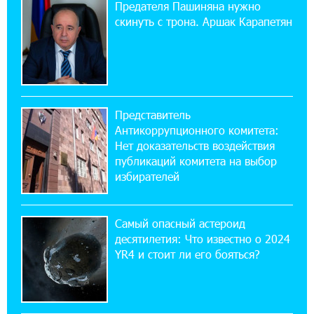
Предателя Пашиняна нужно
11:03:52 31-07-2026
скинуть с трона. Аршак Карапетян
Если Израиль использует тему Геноцида
армян против Эрдогана, то что для него
значит сам Геноцид?
17:16:14 30-07-2026
Представитель
ВТБ (Армения): вклад «Стабильный» — до
Антикоррупционного комитета:
10% годовых и оформление в мобильном
приложении
Нет доказательств воздействия
публикаций комитета на выбор
избирателей
17:03:49 30-07-2026
Платформа Rate.Trading на Seaside Startup
Summit: IDBank представил инновационное
Самый опасный астероид
решение
десятилетия: Что известно о 2024
YR4 и стоит ли его бояться?
14:44:13 29-07-2026
Состоялось открытие Khachaturian Rooftop
при поддержке IDBank