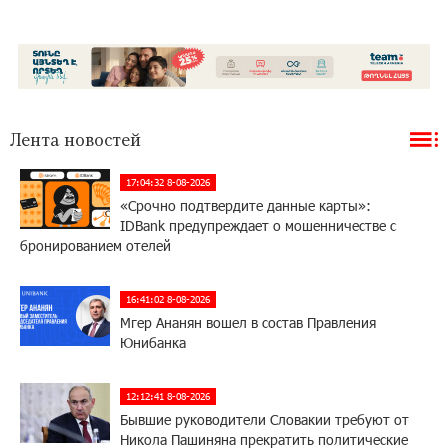
Лента новостей
17:04:32 8-08-2026
«Срочно подтвердите данные карты»:
IDBank предупреждает о мошенничестве с
бронированием отелей
16:41:02 8-08-2026
Мгер Ананян вошел в состав Правления
Юнибанка
12:12:41 8-08-2026
Бывшие руководители Словакии требуют от
Никола Пашиняна прекратить политические