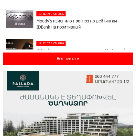
16:36:59 6-08-2026
Moody’s изменило прогноз по рейтингам
IDBank на позитивный
17:22:07 5-08-2026
IDBank представляет новую карту Mastercard
World с преимуществами для путешествий и
Вся лента »
специальной акцией
14:56:06 5-08-2026
Ucom и FPWC обеспечат круглосуточный
мониторинг дикой природы в Гнишике с
помощью солнечной энергии
14:56:01 5-08-2026
Ucom и FPWC обеспечат круглосуточный
мониторинг дикой природы в Гнишике с
помощью солнечной энергии