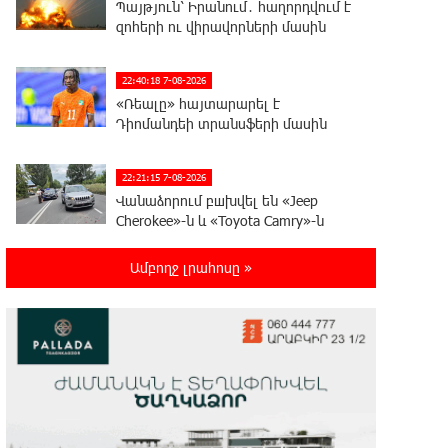
Պայթյուն՝ Իրանում․ հաղորդվում է
զոհերի ու վիրավորների մասին
22:40:18 7-08-2026
«Ռեալը» հայտարարել է
Դիոմանդեի տրանսֆերի մասին
22:21:15 7-08-2026
Վանաձորում բшխվել են «Jeep
Cherokee»-ն և «Toyota Camry»-ն
Ամբողջ լրահոսը »
22:03:58 7-08-2026
Մասկը մերժել է Կիևի խնդրանքը՝
օգտագործել Starlink-ը
Ռուսաստանի դեմ հարվшծները կառավարելու
համար
21:45:44 7-08-2026
Երևանում և մարզերում