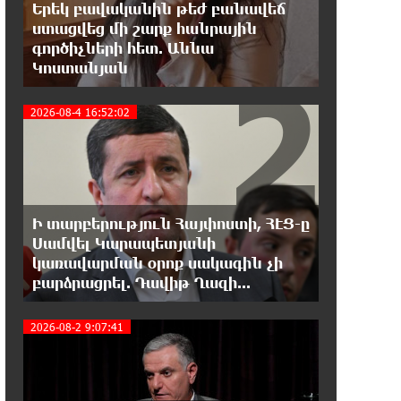
Օգոստոսի 7-ը ասորի ժողովրդի
Երեկ բավականին թեժ բանավեճ
ցեղասպանության հիշատակի օրն
ստացվեց մի շարք հանրային
է․ Ուժեղ Հայաստան
գործիչների հետ. Աննա
2
Կոստանյան
18:41:31 7-08-2026
Հայաստանը ապրում է իր
2026-08-4 16:52:02
գոյության ամենախայտառակ
ժամանակաշրջանը․ Գառնիկ Դավթյան
18:37:08 7-08-2026
Այսօր ամոթի օր է, այսօր
Ի տարբերություն Հայփոստի, ՀԷՑ-ը
Էջմիածնում դատում են Ամենայն
Սամվել Կարապետյանի
Հայոց Կաթողիկոսին. Մարիաննա Ղահրամանյան
3
կառավարման օրոք սակագին չի
բարձրացրել. Դավիթ Ղազի...
18:32:23 7-08-2026
«հակասաֆարովյան»
2026-08-2 9:07:41
օրենսդրական նախաձեռնության
վերաբերյալ հիմանվորումներ․ Շիրազ Մանուկյան
18:26:59 7-08-2026