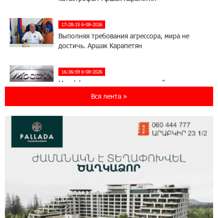
17:28:15 6-08-2026
Выполняя требования агрессора, мира не
достичь. Аршак Карапетян
16:36:59 6-08-2026
Moody’s изменило прогноз по рейтингам
IDBank на позитивный
Вся лента »
17:22:07 5-08-2026
IDBank представляет новую карту Mastercard
World с преимуществами для путешествий и
специальной акцией
14:56:06 5-08-2026
Ucom и FPWC обеспечат круглосуточный
мониторинг дикой природы в Гнишике с
помощью солнечной энергии