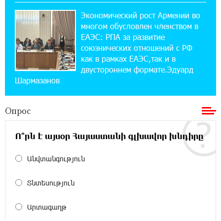
Экономический рост Армении во
14:44:13 29-07-2026
многом обусловлен членством в
Состоялось открытие Khachaturian Rooftop
при поддержке IDBank
ЕАЭС: РПА за развитие
союзнических отношений с РФ
как в рамках ЕАЭС,так и в
18:38:18 28-07-2026
двустороннем формате.Эдуард
Пашинян ты упустил свой шанс уйти
Шармазанов
спокойно. Аршак Карапетян
Опрос
12:04:53 28-07-2026
Обновленный Центр продаж и обслуживания
Ucom открылся по адресу ул. Шаумяна, 24/2
Ո՞րն է այսօր Հայաստանի գլխավոր խնդիրը
в Арарате
Անվտանգություն
22:28:49 27-07-2026
Никогда Нагорный Карабах не был в составе
Տնտեսություն
независимого Азербайджана. Аршак
Карапетян
Արտագաղթ