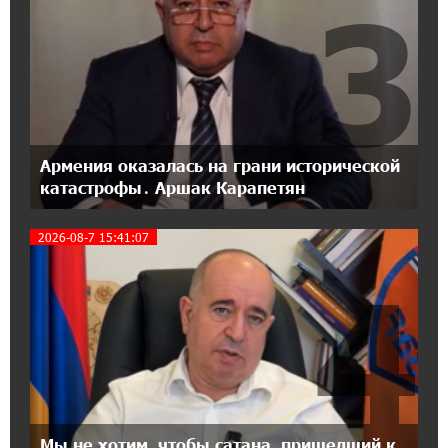
3
При поддержке Ucom в Шенаване
установлена солнечная станция мощностью
10 кВт
20:31:19 14-07-2026
Юнибанк разыграет поездку в Италию среди
новых держателей карт Mastercard World
Армения оказалась на грани исторической
«Travel»
катастрофы․ Аршак Карапетян
16:43:19 14-07-2026
2026-08-7 15:41:07
Москва–Баку: есть разногласия, но связи
сохраняются. А мы что делаем?
4
18:04:39 13-07-2026
День благодарности клиентам в Ванадзоре:
IDBank
17:07:36 11-07-2026
Пашинян замотивирован уничтожить
Мы не хотим, чтобы сатана, пришедший к