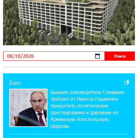
14:56:01 5-08-2026
Ucom и FPWC обеспечат круглосуточный
мониторинг дикой природы в Гнишике с
помощью солнечной энергии
22:41:05 3-08-2026
Idram и IDBank - рядом со стартапами на
Seaside Startup Summit
10:12:55 3-08-2026
Блог
В мобильном приложении Юнибанка теперь
можно зарегистрироваться также с помощью
Бывшие руководители Словакии
imID
требуют от Никола Пашиняна
прекратить политические
21:09:13 31-07-2026
преследования и давление на
«Бесплатные бонусы в играх»: IDBank
Армянскую Апостольскую
предупреждает о кибератаках на школьников
Церковь