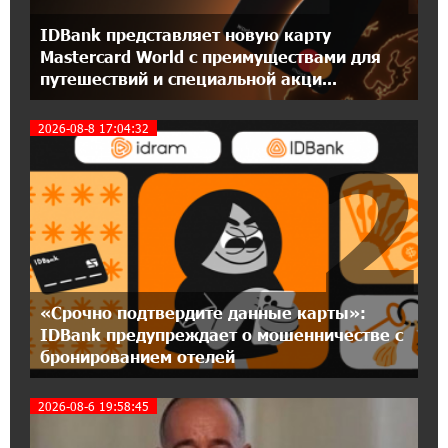
11:25:48 21-07-2026
IDBank представляет новую карту
Кругом война. А вас вводят в заблуждение.
Аршак Карапетян
Mastercard World с преимуществами для
путешествий и специальной акци...
16:32:52 20-07-2026
2026-08-8 17:04:32
Центр продаж и обслуживания Ucom в
2
Егварде возобновил работу по новому адресу
— ул. Ереванян, 3/47
15:44:07 17-07-2026
До 25% idcoin-ов при покупке авиабилетов
Flyone: Idram&IDBank
«Срочно подтвердите данные карты»:
11:30:15 17-07-2026
IDBank предупреждает о мошенничестве с
Ucom и Microsoft Innovation Center помогают
бронированием отелей
школьникам развивать навыки
кибербезопасности
2026-08-6 19:58:45
12:55:34 16-07-2026