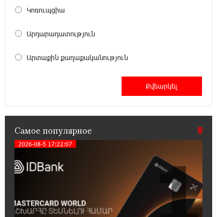
17:52:29 25-07-2026
Կոռուպցիա
Бывший премьер-министр Словакии
обратился к президенту страны с просьбой
Արդարադատություն
содействовать освобождению армянских заключенных,
осужденных в Азербайджане
Արտաքին քաղաքականություն
12:17:04 23-07-2026
Против кого вооружается Азербайджан?
Аршак Карапетян
12:04:45 23-07-2026
Самое популярное
При поддержке Ucom в спортивной школе
Вайка установлена солнечная
2026-08-5 17:22:07
1
электростанция мощностью 15 кВт
20:50:22 22-07-2026
Новые финансовые навыки на «Давидбекских
играх»: Idram&IDBank