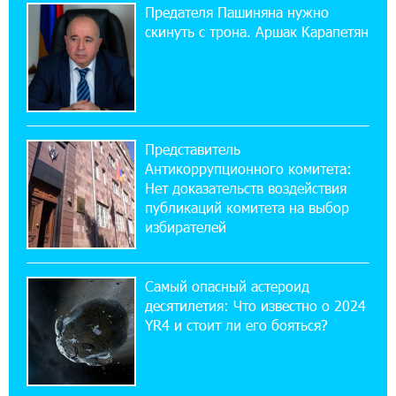
11:21:15 31-07-2026
Предателя Пашиняна нужно
ЕАЭС со временем будет расширяться. Когда-
скинуть с трона. Аршак Карапетян
нибудь это поймёт и рядовой армянин, но
будет уже поздно
11:03:52 31-07-2026
Если Израиль использует тему Геноцида
Представитель
армян против Эрдогана, то что для него
Антикоррупционного комитета:
значит сам Геноцид?
Нет доказательств воздействия
публикаций комитета на выбор
17:16:14 30-07-2026
избирателей
ВТБ (Армения): вклад «Стабильный» — до
10% годовых и оформление в мобильном
приложении
Самый опасный астероид
десятилетия: Что известно о 2024
17:03:49 30-07-2026
YR4 и стоит ли его бояться?
Платформа Rate.Trading на Seaside Startup
Summit: IDBank представил инновационное
решение