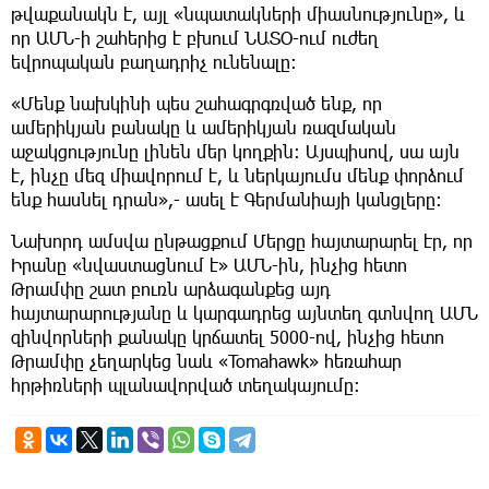
թվաքանակն է, այլ «նպատակների միասնությունը», և
որ ԱՄՆ-ի շահերից է բխում ՆԱՏՕ-ում ուժեղ
եվրոպական բաղադրիչ ունենալը։
«Մենք նախկինի պես շահագրգռված ենք, որ
ամերիկյան բանակը և ամերիկյան ռազմական
աջակցությունը լինեն մեր կողքին։ Այսպիսով, սա այն
է, ինչը մեզ միավորում է, և ներկայումս մենք փորձում
ենք հասնել դրան»,- ասել է Գերմանիայի կանցլերը։
Նախորդ ամսվա ընթացքում Մերցը հայտարարել էր, որ
Իրանը «նվաստացնում է» ԱՄՆ-ին, ինչից հետո
Թրամփը շատ բուռն արձագանքեց այդ
հայտարարությանը և կարգադրեց այնտեղ գտնվող ԱՄՆ
զինվորների քանակը կրճատել 5000-ով, ինչից հետո
Թրամփը չեղարկեց նաև «Tomahawk» հեռահար
հրթիռների պլանավորված տեղակայումը։