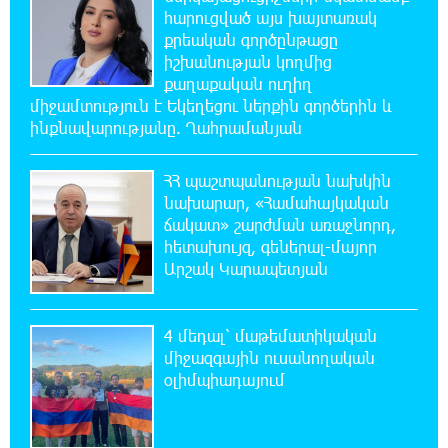
ՌԴ-ն պատրաստ է շարունակել Հայաստանի
հարուցված այս խայտառակ
երկաթուղիների կոնցեսիոն կառավարումը.
քրեական գործընթացը
Օվերչուկ
իշխանության կողմից
քաղաքական ուղիղ
19:07:40 6-08-2026
միջամտություն է Եկեղեցու ներքին գործերին և
Հայաստանի բնակչության թիվը շուրջ 7
ինքնավարությանը. Ղահրամանյան
հազարով ավելացել է
ՀՀ պաշտպանության նախկին
18:49:45 6-08-2026
նախարար, «Համահայկական
Իսրայելի ՊԲ-ն հարձակվել է Լիբանանում
ճակատ» շարժման առաջնորդ,
«Հըզբոլլահ»-ի հրամանատարական կետերի
հետախույզ, գեներալ-մայոր
և պահեստների վրա
Արշակ Կարապետյան
18:30:50 6-08-2026
«Ռեալ Մադրիդ»-ն ու «ՌԲ Լայպցիգը»
4 մեդալ՝ մաթեմատիկական
համաձայնության են եկել Յան Դիոմանդեի
միջազգային ուսանողական
տրանսֆերի վերաբերյալ
օլիմպիադայում
18:19:28 6-08-2026