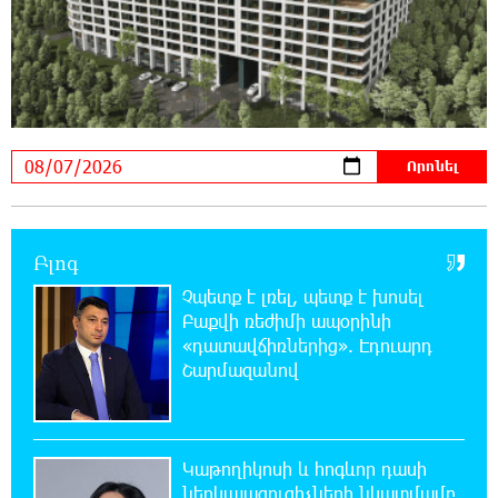
«Համահայկական ճակատ» շարժումը
զորակցություն է հայտնում Ամենայն Հայոց
Կաթողիկոսին
20:26:38 6-08-2026
Ավտովթար՝ Կոտայքի մարզում. Զովունի-
Եղվարդ ճանապարհին բախվել են «Alfa
Romeo»-ն և «Opel»-ը. կա վիրավոր
20:08:02 6-08-2026
Բլոգ
Արժևորվում է Շիրակի երգիծական
բանահյուսությունը
Չպետք է լռել, պետք է խոսել
Բաքվի ռեժիմի ապօրինի
«դատավճիռներից». Էդուարդ
19:42:39 6-08-2026
Շարմազանով
Վրաստանում պետական ​​պաշտոնյային
կաշառելու փորձի համար քաղաքացի է
ձերբակալվել
Կաթողիկոսի և հոգևոր դասի
19:25:15 6-08-2026
ներկայացուցիչների նկատմամբ