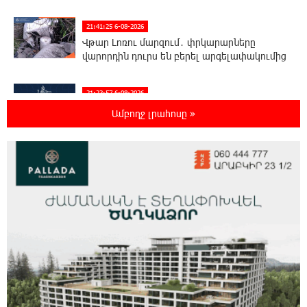
21:41:25 6-08-2026
Վթար Լոռու մարզում․ փրկարարները
վարորդին դուրս են բերել արգելափակումից
21:23:57 6-08-2026
Երևանում երթուղիների փոփոխություն
Ամբողջ լրահոսը »
կլինի
21:10:46 6-08-2026
Օգոստոսի 7-ին՝ Գարեգին Բ Ամենայն Հայոց
Կաթողիկոսի դատական նիստը
20:44:49 6-08-2026
ՆԳՆ-ն՝ աղբակույտի տակ մնացած
քաղաքացու մահվան մասին
20:42:28 6-08-2026