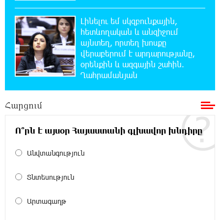
Այսօրվա կառավարությունը ուսանողներին
առաջարկում է պահանջարկ չունեցող
մասնագիտություններ. Ատոմ Մխիթարյան
Լինելու եմ սկզբունքային,
հետևողական և անզիջում
այնտեղ, որտեղ խոսքը
18:03:08 6-08-2026
վերաբերում է արդարությանը,
Հայրենիքը փոքրանում է մեր աչքերի առաջ․
օրենքին և ազգային շահին.
ազգային ողբերգություն է․ Ավետիք
Ղահրամանյան
Չալաբյան
Հարցում
17:35:34 6-08-2026
Չպետք է լռել, պետք է խոսել Բաքվի ռեժիմի
ապօրինի «դատավճիռներից». Էդուարդ
Ո՞րն է այսօր Հայաստանի գլխավոր խնդիրը
Շարմազանով
Անվտանգություն
17:06:15 6-08-2026
Սամվել Կարապետյանը «ամբողջ
Տնտեսություն
հայության խայտառակություն» է անվանել
Ամենայն Հայոց Կաթողիկոսի նկատմամբ
Արտագաղթ
դատավարությունը