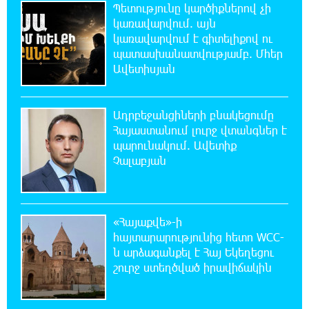
Պետությունը կարծիքներով չի
«Ինտեր»-ը հաղթեց «Յուվենտուս»-ին
կառավարվում. այն
կառավարվում է գիտելիքով ու
պատասխանատվությամբ. Մհեր
21:10:46 8-08-2026
Ավետիսյան
Քրեական վարույթի շրջանակում անձի
անձնական և ընտանեկան կյանքին առնչվող
տվյալների անհարկի հրապարակումն անթույլատրելի է.
ՄԻՊ
Ադրբեջանցիների բնակեցումը
Հայաստանում լուրջ վտանգներ է
պարունակում. Ավետիք
20:51:38 8-08-2026
Չալաբյան
Զելենսկին ու Վուչիչը քննարկել են
համագործակցությունն ընդլայնելու
հնարավորությունները
«Հայաքվե»-ի
20:33:21 8-08-2026
հայտարարությունից հետո WCC-
Հրդեհի ահազանգ Սայաթ-Նովա
ն արձագանքել է Հայ Եկեղեցու
պողոտայում. շենքից տարհանվել է 5
շուրջ ստեղծված իրավիճակին
բնակիչ