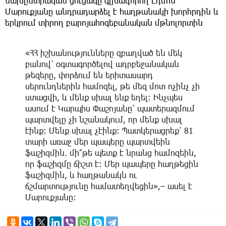
նախընտրական ցուցակը գլխավորող Էդմոն
Մարուքյանը անդրադարձել է հաղթանակի խորհրդին և
երկրում տիրող բարոյահոգեբանական մթնոլորտին
«ՀՀ իշխանությունները զբաղված են մեկ
բանով՝ օգտագործելով ադրբեջանական
թեզերը, փորձում են երիտասարդ
սերունդներին համոզել, թե մեզ մոտ ոչինչ չի
ստացվի, և մենք սխալ ենք եղել։ Ինչպես
ասում է Կարպիս Փաշոյանը՝ պատերազմում
պարտվելը չի նշանակում, որ մենք սխալ
էինք։ Մենք սխալ չէինք։ Պատկերացրեք՝ 81
տարի առաջ մեր պապերը պարտվեին
ֆաշիզմին. մի՞թե պետք է նրանց համոզեին,
որ ֆաշիզմը ճիշտ է։ Մեր պապերը հաղթեցին
ֆաշիզմին, և հաղթանակն ու
ճշմարտությունը համատեղվեցին»,– ասել է
Մարուքյանը։