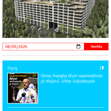
22:43:21 8-08-2026
Ադրբեջանի Սարով գյուղում տանը 18-ամյա
աղջկա դի է հայտնաբերվել
22:25:11 8-08-2026
Հայհիդրոմետի տնօրենը գրել է
22:07:09 8-08-2026
Արտակարգ դեպք՝ Երևանում․ կոտրել են
«Հույս բոլոր մարդկանց» հիմնադրամի
Բլոգ
շենքի պատուհաններն ու դռները
Սխալ հարցից ճիշտ պատասխան
չի ծնվում. Մհեր Ավետիսյան
21:48:41 8-08-2026
Ալիևն ու Թրամփը հեռախոսազրույց են
ունեցել
21:29:45 8-08-2026