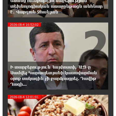
Առանց հանքարդյունաբերության
Երևանում անցկացվել է հաշմանդամություն
տեխնոլոգիական առաջընթացն անհնար
ունեցող անձանց միջազգային մարզական
է․ Վարդան Ջհանյան
փառատոն
2
2026-08-4 16:52:02
18:02:58 8-08-2026
Դմիտրի Մեդվեդև. Արևմուտքի
քաղաքականությունը Հայաստանի
նկատմամբ կրկնում է վրացական սցենարը
17:36:59 8-08-2026
Ադրբեջանցիների բնակեցումը
Ի տարբերություն Հայփոստի, ՀԷՑ-ը
Հայաստանում լուրջ վտանգներ է
պարունակում. Ավետիք Չալաբյան
Սամվել Կարապետյանի կառավարման
օրոք սակագին չի բարձրացրել. Դավիթ
Ղազի...
17:28:45 8-08-2026
«Հայաքվե»-ի հայտարարությունից հետո
2026-08-4 12:01:01
WCC-ն արձագանքել է Հայ Եկեղեցու շուրջ
ստեղծված իրավիճակին