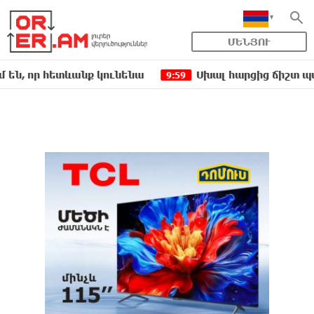
ՄԵՆՅՈՒ
 հետևանք կունենա
Սխալ հարցից ճիշտ պատասխան 
9:59