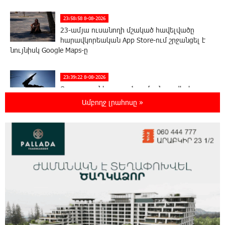
23:58:58 8-08-2026
23-ամյա ուսանողի մշակած հավելվածը
հարավկորեական App Store-ում շրջանցել է
նույնիսկ Google Maps-ը
23:39:22 8-08-2026
Ռուսաստանի տարածքում ոչնչացվել է
ուկրաինական 360 անօդաչու թռչող սարք
Ամբողջ լրահոսը »
23:20:45 8-08-2026
Օգոստոսի 10-ին, 11-ին, 12-ին, 13-ին, 14-ին,
17-ին, 18-ին և 20-ին հարյուրավոր
հասցեներում լույս չի լինելու
23:01:57 8-08-2026
Ողբերգական դեպք՝ Երևանում․ Կիևյան
կամրջի տակ հայտնաբերվել է տղամարդու
մարմին