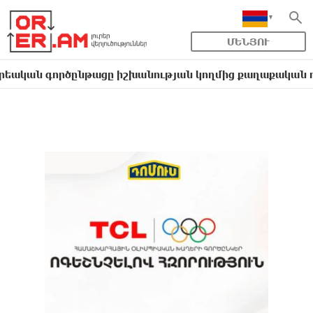
ՄԵՆՅՈՒ
գործընթացը իշխանության կողմից քաղաքական ուղիղ միջ