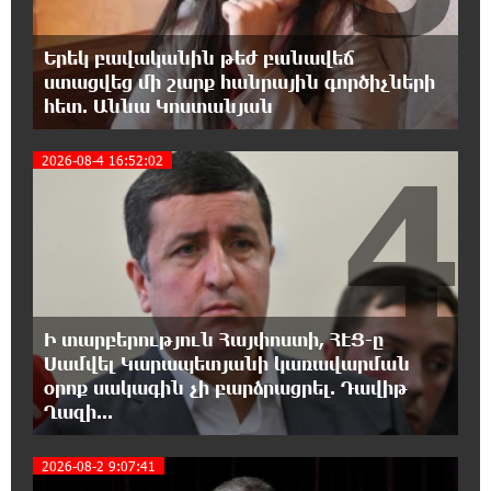
Ավետիք Չալաբյանի ուղերձը կալանավայրից
Երեկ բավականին թեժ բանավեճ
11:48:55 6-08-2026
ստացվեց մի շարք հանրային գործիչների
«Չեմ վերադառնալու փաստաբանական
հետ. Աննա Կոստանյան
գործունեությանը»․ Արամ Վարդևանյան
4
2026-08-4 16:52:02
11:43:15 6-08-2026
Հայաստանը կարիք ունի Ավետիք
Չալաբյանի նման խելացի, աշխատասեր և
զարգացած մարդու. Արմեն Մանվելյան
11:39:05 6-08-2026
Հիմա. Նարեկ Կարապետյանի ճեպազրույցը
Ի տարբերություն Հայփոստի, ՀԷՑ-ը
Սամվել Կարապետյանի կառավարման
օրոք սակագին չի բարձրացրել. Դավիթ
11:34:10 6-08-2026
Ղազի...
ՊԱՏՄՈՒԹՅԱՆ ԱՅՍ ՕՐԸ (6 օգոստոսի).
Ազդարարվել է Հյուսիս-Հարավ
ավտոմայրուղու շինարարության մեկնարկը. «Փաստ»
2026-08-2 9:07:41