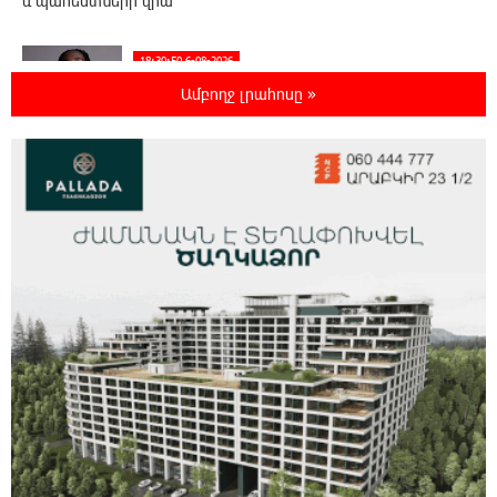
և պահեստների վրա
18:30:50 6-08-2026
«Ռեալ Մադրիդ»-ն ու «ՌԲ Լայպցիգը»
Ամբողջ լրահոսը »
համաձայնության են եկել Յան Դիոմանդեի
տրանսֆերի վերաբերյալ
18:19:28 6-08-2026
Այսօրվա կառավարությունը ուսանողներին
առաջարկում է պահանջարկ չունեցող
մասնագիտություններ. Ատոմ Մխիթարյան
18:03:08 6-08-2026
Հայրենիքը փոքրանում է մեր աչքերի առաջ․
ազգային ողբերգություն է․ Ավետիք
Չալաբյան
17:35:34 6-08-2026
Չպետք է լռել, պետք է խոսել Բաքվի ռեժիմի