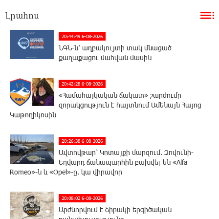
Լրահոս
20:44:49 6-08-2026
ՆԳՆ-ն՝ աղբակույտի տակ մնացած
քաղաքացու մահվան մասին
20:42:28 6-08-2026
«Համահայկական ճակատ» շարժումը
զորակցություն է հայտնում Ամենայն Հայոց
Կաթողիկոսին
20:26:38 6-08-2026
Ավտովթար՝ Կոտայքի մարզում. Զովունի-
Եղվարդ ճանապարհին բախվել են «Alfa
Romeo»-ն և «Opel»-ը. կա վիրավոր
20:08:02 6-08-2026
Արժևորվում է Շիրակի երգիծական