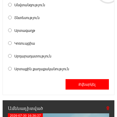
21:11:08 5-08-2026
Անվտանգություն
ԱՄՆ-ը հանել է Իրանի ԻՀՊԿ-ին առնչվող
երկու ինքնաթիռի և երեք
ավիաընկերության նկատմամբ պատժամիջոցները
Տնտեսություն
Արտագաղթ
20:53:48 5-08-2026
Լոնդոնի կենտրոնում զինված անձը
դանակով հարձակում է գործել. 4 վիրավոր
Կոռուպցիա
կա
Արդարադատություն
20:35:32 5-08-2026
Ռուսական ԱԹՍ-ներ արտադրող
Արտաքին քաղաքականություն
ընկերության ղեկավարի դեմ մահափորձ է
կատարվել
20:16:48 5-08-2026
4 մեդալ՝ մաթեմատիկական միջազգային
ուսանողական օլիմպիադայում
Ամենադիտված
2026-07-30 16:36:37