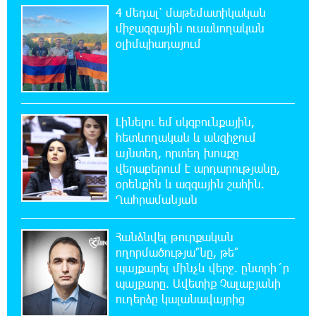
բանտերը լիքն են քաղբանտարկյալներով,
4 մեդալ՝ մաթեմատիկական
նորերին բերելու համար, քանի որ տեղ չկա, հերթափոխով
միջազգային ուսանողական
հներին ուղարկում են տնային կալանքի․ Անահիտ
օլիմպիադայում
Ադամյան
22:36:21 5-08-2026
Իրանն ու Օմանը համաձայնեցրել են
Հորմուզի նեղուցով նոր երթուղու
Լինելու եմ սկզբունքային,
կոորդինատները
հետևողական և անզիջում
այնտեղ, որտեղ խոսքը
վերաբերում է արդարությանը,
22:35:49 5-08-2026
օրենքին և ազգային շահին.
Կարենիսի Առաքելոց վանք, 5-րդ դար.
պաշտպանենք մեր եկեղեցին․ Մենուա
Ղահրամանյան
Սողոմոնյան
Հանձնվել թուրքական
22:26:38 5-08-2026
ողորմածությա՞նը, թե՞
Tete A Tete նախագծի շրջանակներում
պայքարել մինչև վերջ. ընտրի´ր
Նարեկ Կարապետյանը հարցազրույց է տվել
պայքարը. Ավետիք Չալաբյանի
Մհեր Բաղդասարյանին
ուղերձը կալանավայրից