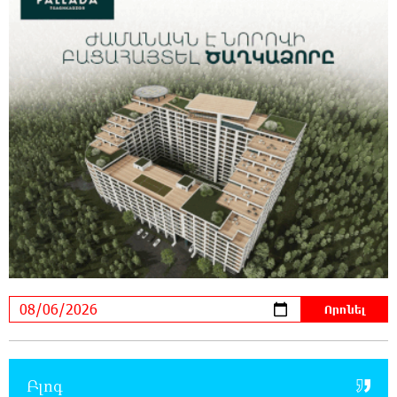
23:31:16 5-08-2026
Ջուր հավաքեք․ բազմաթիվ հասցեներում
ջուր չի լինելու
23:13:33 5-08-2026
Եվրոպայի մայրաքաղաքները գրանցում են
շոգի նոր ռեկորդներ
22:54:16 5-08-2026
Զովունի-Եղվարդ ճանապարհին բախվել են
«Alfa Romeo»-ն և «Opel»-ը. կա վիրավոր
22:44:25 5-08-2026
Անունս տալուց առաջ գոնե լվացվեք․ Էդմոն
Մարուքյան
22:40:10 5-08-2026
Բլոգ
Այսօր մենք ունենք մի իրավիճակ, երբ որ