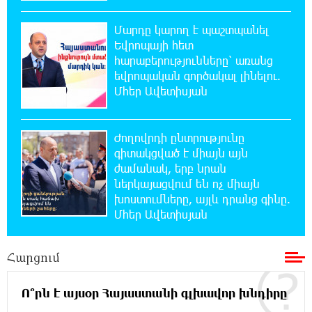
22:17:04 5-08-2026
Մարդը կարող է պաշտպանել
Կեղծ էջով քաղաքացիներին առաջարկվում
Եվրոպայի հետ
է մասնակցել խաղարկության․ զգուշացում
հարաբերությունները՝ առանց
եվրոպական գործակալ լինելու.
21:59:34 5-08-2026
Մհեր Ավետիսյան
Հարավային Լիբանանում պայթյունի
հետևանքով զոհվել է առնվազն երկու
իսրայելցի զինծառայող
Ժողովրդի ընտրությունը
գիտակցված է միայն այն
21:39:45 5-08-2026
ժամանակ, երբ նրան
Բախվել են «Jeep»-ն ու «Ford»-ը. կա 4
ներկայացվում են ոչ միայն
վիրավոր
խոստումները, այլև դրանց գինը.
Մհեր Ավետիսյան
21:30:30 5-08-2026
Խոշոր հրդեհ՝ Գավառի Արծվաքար
Հարցում
թաղամասի փայտի արտադրամասում.
վերջինն ամբողջությամբ վերածվել է մոխրի
Ո՞րն է այսօր Հայաստանի գլխավոր խնդիրը