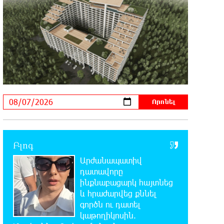
իշխանության հետևանք է. Հանրային Դաշինք
20:59:50 7-08-2026
Մեր երկրում իշխանության և
ընդդիմության անվերջանալի
պայքարում տուժում է միայն ու միայն ՀՀ
քաղաքացին. Աննա Կոստանյան
20:49:35 7-08-2026
Փրկարարները հայտանաբերել են
մոլորված զբոսաշրջիկներին
Բլոգ
20:39:24 7-08-2026
Արժանապատիվ
ԼՀԿ-ն պահանջում է դադարեցնել
Գարեգին Բ-ի և եպիսկոպոսների
դատավորը
դեմ քրեական հետապնդումը
ինքնաբացարկ հայտնեց
և հրաժարվեց քննել
գործն ու դատել
20:30:30 7-08-2026
կաթողիկոսին.
Սարյան փողոցի բնակարաններից