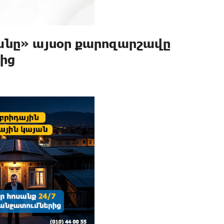
անը» այսօր քարոզարշավը
ից