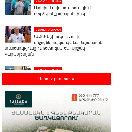
21:26:16 7-08-2026
Ստեփանավանում ռուս կին է
փորձել ինքնասպան լինել
21:08:37 7-08-2026
ԵԱՏՄ֊ն չի ուզում, որ իր
միջոցներով զարգանա Հայաստանի
տնտեսությունը ու հետո գնա ԵՄ. Արշակ
Կարապետյան
21:07:27 7-08-2026
ԱՄՆ վերաքննիչ դատարանը
Ամբողջ լրահոսը »
արգելափակել է Թրամփի 400
միլիոն դոլար արժողությամբ Սպիտակ տան
պարահանդեսային դահլիճի նախագիծը
21:03:44 7-08-2026
Կաթողիկոսի նկատմամբ
իրականացվող
բռնադատավարությունը միահեծան