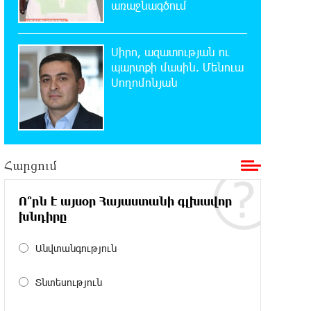
առաջնագծում
ԱԱԾ-ն զեկույց է ներկայացրել
Սիրո, ազատության ու
18:58:46 7-08-2026
պարտքի մասին. Մենուա
Թրամփը ասել է, որ
Սողոմոնյան
հանրապետականները կարող են
պարտվել Կոնգրեսի միջանկյալ
ընտրություններում
18:51:59 7-08-2026
Հարցում
«ՀայաՔվեի» անդամները ևս
Վաղարշապատի դատարանի
բակում են` հաջակցություն Հայ առաքելական
Ո՞րն է այսօր Հայաստանի գլխավոր
եկեղեցու և նրա Հովվապետի
խնդիրը
18:47:06 7-08-2026
Անվտանգություն
Օգոստոսի 7-ը ասորի ժողովրդի
ցեղասպանության հիշատակի օրն
Տնտեսություն
է․ Ուժեղ Հայաստան