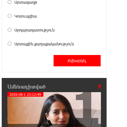
Արտագաղթ
18:41:31 7-08-2026
Հայաստանը ապրում է իր
Կոռուպցիա
գոյության ամենախայտառակ
ժամանակաշրջանը․ Գառնիկ Դավթյան
Արդարադատություն
18:37:08 7-08-2026
Արտաքին քաղաքականություն
Այսօր ամոթի օր է, այսօր
Էջմիածնում դատում են Ամենայն
Հայոց Կաթողիկոսին. Մարիաննա Ղահրամանյան
18:32:23 7-08-2026
«հակասաֆարովյան»
1
օրենսդրական նախաձեռնության
Ամենադիտված
վերաբերյալ հիմանվորումներ․ Շիրազ Մանուկյան
2026-08-1 23:12:49
18:26:59 7-08-2026
Վեհափառ Հայրապետի շուրջ
խայտառակ զարգացումների,
Գյուղացիներին վերաբերող առաջնային հարցերի