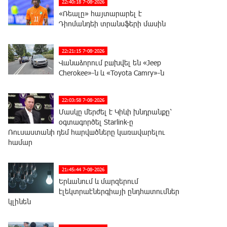
22:40:18 7-08-2026
«Ռեալը» հայտարարել է
Դիոմանդեի տրանսֆերի մասին
22:21:15 7-08-2026
Վանաձորում բшխվել են «Jeep
Cherokee»-ն և «Toyota Camry»-ն
22:03:58 7-08-2026
Մասկը մերժել է Կիևի խնդրանքը՝
օգտագործել Starlink-ը
Ռուսաստանի դեմ հարվшծները կառավարելու
համար
21:45:44 7-08-2026
Երևանում և մարզերում
էլեկտրաէներգիայի ընդհատումներ
կլինեն