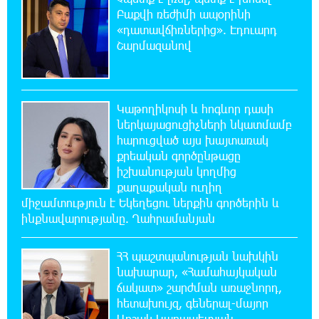
Բաքվի ռեժիմի ապօրինի
16:15:33 6-08-2026
«դատավճիռներից». Էդուարդ
ՈւՂԻՂ. Նարեկ Կարապետյանը հանդես է
Շարմազանով
գալիս հայտարարությամբ
16:09:42 6-08-2026
Moody’s-ը IDBank-ի վարկանիշային
Կաթողիկոսի և հոգևոր դասի
հեռանկարը փոխել է դրականի
ներկայացուցիչների նկատմամբ
հարուցված այս խայտառակ
քրեական գործընթացը
15:24:13 6-08-2026
իշխանության կողմից
Վեհափառի անձնագրի մեջ գրված է՝
Գարեգին Բ․ նույնիսկ քննիչներն ու
քաղաքական ուղիղ
դատախազներն են այդպես դիմում նրան՝ իրենց հավատից
միջամտություն է Եկեղեցու ներքին գործերին և
ելնելով․ տեսանյութ
ինքնավարությանը. Ղահրամանյան
15:09:27 6-08-2026
ՀՀ պաշտպանության նախկին
Ռեբուսը լուծելու համար, ասեք թե ինչպե՞ս
նախարար, «Համահայկական
ՀՀ 29.800 քկմ տարածքը կրճատվեց.
ճակատ» շարժման առաջնորդ,
Վարդևանյանը՝ Հովհաննիսյանին
հետախույզ, գեներալ-մայոր
Արշակ Կարապետյան