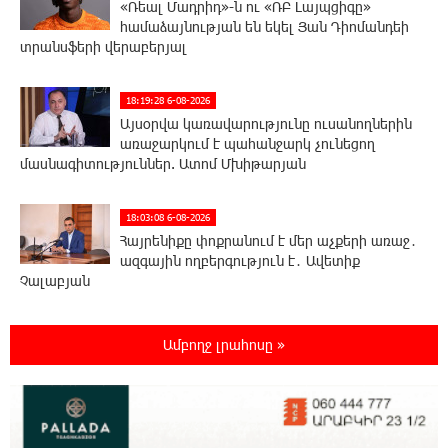
«Ռեալ Մադրիդ»-ն ու «ՌԲ Լայպցիգը»
համաձայնության են եկել Յան Դիոմանդեի
տրանսֆերի վերաբերյալ
18:19:28 6-08-2026
Այսօրվա կառավարությունը ուսանողներին
առաջարկում է պահանջարկ չունեցող
մասնագիտություններ. Ատոմ Մխիթարյան
18:03:08 6-08-2026
Հայրենիքը փոքրանում է մեր աչքերի առաջ․
ազգային ողբերգություն է․ Ավետիք
Չալաբյան
17:35:34 6-08-2026
Ամբողջ լրահոսը »
Չպետք է լռել, պետք է խոսել Բաքվի ռեժիմի
ապօրինի «դատավճիռներից». Էդուարդ
Շարմազանով