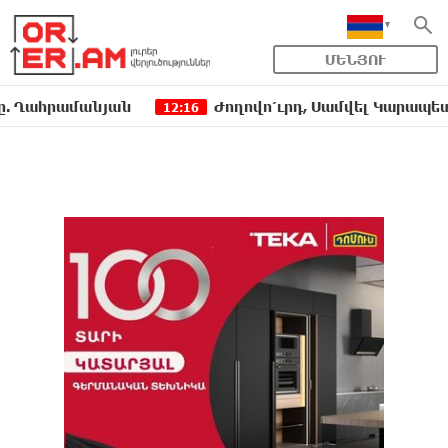
ՄԵՆՅՈՒ
րամանյան
Ժողովո՛ւրդ, Սամվել Կարապետյանի, ս
12:16