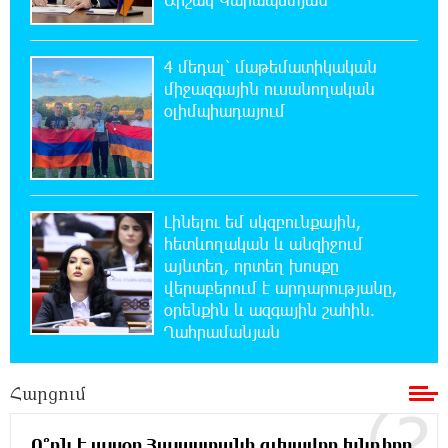
15:00:46 6-08-2026
Ֆասթ Բանկը Սևան Ստարտափ Սամմիթին
4 մեդալ՝ մաթեմատիկական
ներկայացրել է իր պրոդուկտներն ու
քարտային առաջարկները
միջազգային ուսանողական
օլիմպիադայում
14:40:31 6-08-2026
Ընդդիմությունը պետք է իր շուրջը
համախմբի արտախորհրդարանական բոլոր
ուժերին. Արեգ Սավգուլյան
Լինելու եմ սկզբունքային,
հետևողական և անզիջում
14:34:52 6-08-2026
այնտեղ, որտեղ խոսքը
Կաթողիկոսի և հոգևոր դասի
վերաբերում է արդարությանը,
ներկայացուցիչների նկատմամբ
օրենքին և ազգային շահին.
հարուցված այս խայտառակ քրեական գործընթացը
Ղահրամանյան
իշխանության կողմից քաղաքական ուղիղ միջամտություն
է Եկեղեցու ներքին գործերին և ինքնավարությանը.
Ղահրամանյան
Հարցում
13:10:59 6-08-2026
Ո՞րն է այսօր Հայաստանի գլխավոր խնդիրը