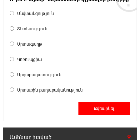
9-րդ գումարման Ազգային ժողովում այս
պահին ընթանում է Արամ Վարդևանյանի՝
Անվտանգություն
ԱԺ նախագահի տեղակալի ընտրությունը
Տնտեսություն
12:54:29 6-08-2026
Առանց հանքարդյունաբերության
Արտագաղթ
տեխնոլոգիական առաջընթացն անհնար է․
Վարդան Ջհանյան
Կոռուպցիա
12:44:19 6-08-2026
Արդարադատություն
Ավետիք Չալաբյանին կալանավորել են
անօրինական հիմքերով. Անահիտ Ադամյան
Արտաքին քաղաքականություն
12:16:02 6-08-2026
Ժողովո՛ւրդ, Սամվել Կարապետյանի,
սրբազանների կալանքը ապօրինի է եղել.
Արամ Վարդևանյան
Ամենադիտված
12:14:06 6-08-2026