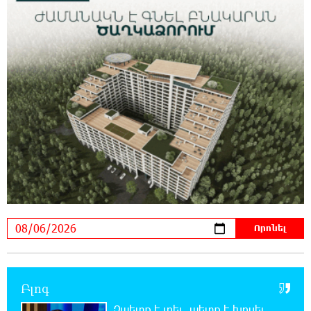
17:06:15 6-08-2026
Սամվել Կարապետյանը «ամբողջ
հայության խայտառակություն» է անվանել
Ամենայն Հայոց Կաթողիկոսի նկատմամբ
դատավարությունը
17:00:30 6-08-2026
Մեր կրոնական զգացմունքների հետ խաղը
ունենալու է հետևանքներ․ Նարեկ
Կարապետյան
16:50:59 6-08-2026
Ռուսաստանի հետ խնդիրները պետք է
լուծել դիվանագիտական ճանապարհով․
Նարեկ Կարապետյան
16:44:56 6-08-2026
Վաղը մենք ԱԺ չենք գալու. Նարեկ
Բլոգ
Կարապետյան
Չպետք է լռել, պետք է խոսել