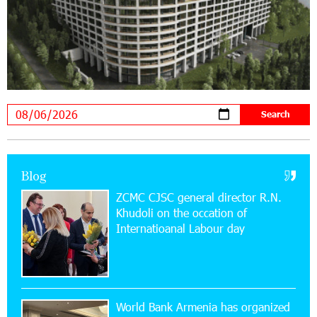
Virtuosos” Program participated in the Järvi
Academy and Pärnu Music Festival in Estonia, representing
Armenia on the international stage
11:53:39 23-07-2026
Ucom Supports the Installation of a 15 kW Solar
Power Plant at the Vayk Sports School
20:56:14 22-07-2026
New Financial Skills at the Davidbek Games:
Blog
Idram&IDBank
ZCMC CJSC general director R.N.
Khudoli on the օccation of
17:52:52 20-07-2026
Internatioanal Labour day
CashIn Services at AraratBank ATMs: Fast,
Simple, and Secure
16:29:04 20-07-2026
Ucom Sales and Service Center Reopens at 3/47
World Bank Armenia has organized
Yerevanyan Street in Yeghvard