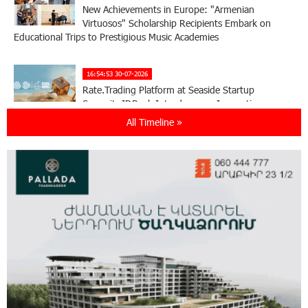
New Achievements in Europe: "Armenian
Virtuosos" Scholarship Recipients Embark on
Educational Trips to Prestigious Music Academies
16:54:53 30-07-2026
Rate.Trading Platform at Seaside Startup
Summit: IDBank Introduces an Innovative
Solution
All Timeline »
14:34:49 29-07-2026
Khachaturian Rooftop Grand Opening
Supported by IDBank
11:59:57 28-07-2026
Ucom’s Sales and Service Center Reopens at
24/2 Shahumyan Street in Ararat
19:04:38 23-07-2026
Scholarship recipients of the “Armenian