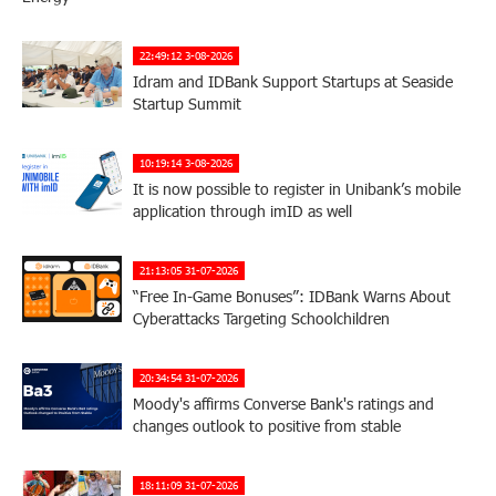
22:49:12 3-08-2026
Idram and IDBank Support Startups at Seaside
Startup Summit
10:19:14 3-08-2026
It is now possible to register in Unibank’s mobile
application through imID as well
21:13:05 31-07-2026
“Free In-Game Bonuses”: IDBank Warns About
Cyberattacks Targeting Schoolchildren
20:34:54 31-07-2026
Moody's affirms Converse Bank's ratings and
changes outlook to positive from stable
18:11:09 31-07-2026