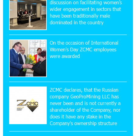
discussion on facilitating women’s
wider engagement in sectors that
15:47:47 17-07-2026
have been traditionally male
Up to 25% idcoin when purchasing Flyone flight
dominated in the country
tickets: Idram&IDBank
On the occasion of International
15:10:21 17-07-2026
Women's Day ZCMC employees
Converse Bank Named Armenia’s Best Digital
were awarded
Bank for Consumers by Euromoney
11:36:50 17-07-2026
Ucom and Microsoft Innovation Center Help
School Students Build Cybersecurity Skills
ZCMC declares, that the Russian
company GeoProMining LLC has
never been and is not currently a
12:45:18 16-07-2026
shareholder of the Company, nor
Ucom Supports Installation of 10 kW Solar Plant
in Shenavan, Lori
does it have any stake in the
Company's ownership structure
20:34:31 14-07-2026