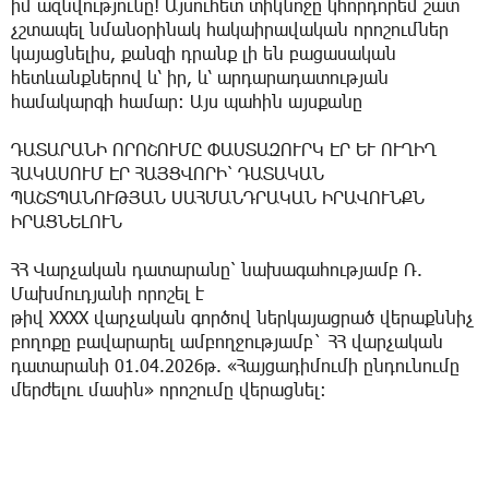
իմ ազնվությունը! Այսուհետ տիկնոջը կհորդորեմ շատ
չշտապել նմանօրինակ հակաիրավական որոշումներ
կայացնելիս, քանզի դրանք լի են բացասական
հետևանքներով և‘ իր, և‘ արդարադատության
համակարգի համար: Այս պահին այսքանը
ԴԱՏԱՐԱՆԻ ՈՐՈՇՈՒՄԸ ՓԱՍՏԱԶՈՒՐԿ ԷՐ ԵՒ ՈՒՂԻՂ
ՀԱԿԱՍՈՒՄ ԷՐ ՀԱՅՑՎՈՐԻ՝ ԴԱՏԱԿԱՆ
ՊԱՇՏՊԱՆՈՒԹՅԱՆ ՍԱՀՄԱՆԴՐԱԿԱՆ ԻՐԱՎՈՒՆՔՆ
ԻՐԱՑՆԵԼՈՒՆ
ՀՀ Վարչական դատարանը՝ նախագահությամբ Ռ.
Մախմուդյանի որոշել է
թիվ XXXX վարչական գործով ներկայացրած վերաքննիչ
բողոքը բավարարել ամբողջությամբ` ՀՀ վարչական
դատարանի 01.04.2026թ. «Հայցադիմումի ընդունումը
մերժելու մասին» որոշումը վերացնել։