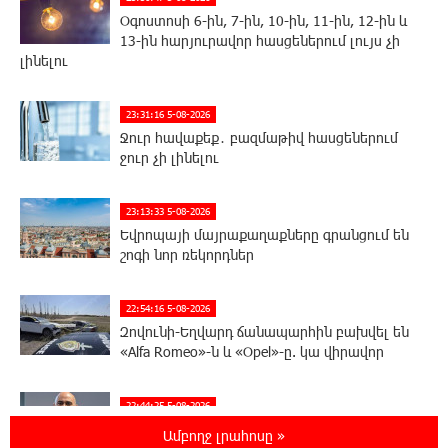
Օգոստոսի 6-ին, 7-ին, 10-ին, 11-ին, 12-ին և
13-ին հարյուրավոր հասցեներում լույս չի
լինելու
23:31:16 5-08-2026
Ջուր հավաքեք․ բազմաթիվ հասցեներում
ջուր չի լինելու
23:13:33 5-08-2026
Եվրոպայի մայրաքաղաքները գրանցում են
շոգի նոր ռեկորդներ
22:54:16 5-08-2026
Զովունի-Եղվարդ ճանապարհին բախվել են
«Alfa Romeo»-ն և «Opel»-ը. կա վիրավոր
22:44:25 5-08-2026
Անունս տալուց առաջ գոնե լվացվեք․ Էդմոն
Ամբողջ լրահոսը »