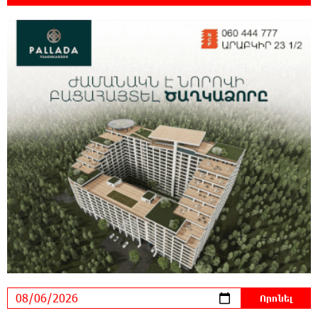
Մարուքյան
22:40:10 5-08-2026
Այսօր մենք ունենք մի իրավիճակ, երբ որ
բանտերը լիքն են քաղբանտարկյալներով,
նորերին բերելու համար, քանի որ տեղ չկա, հերթափոխով
հներին ուղարկում են տնային կալանքի․ Անահիտ
Ադամյան
22:36:21 5-08-2026
Իրանն ու Օմանը համաձայնեցրել են
Հորմուզի նեղուցով նոր երթուղու
կոորդինատները
22:35:49 5-08-2026
Կարենիսի Առաքելոց վանք, 5-րդ դար.
պաշտպանենք մեր եկեղեցին․ Մենուա
Սողոմոնյան
22:26:38 5-08-2026