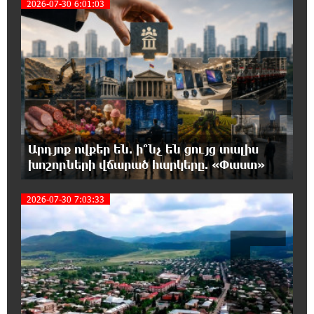
2026-07-30 6:01:03
18:11:05 5-08-2026
4
Մեր երկրում իշխանության և ընդդիմության
անվերջանալի պայքարի մեջ տուժում է
միայն ՀՀ քաղաքացին. Աննա Կոստանյան
18:09:44 5-08-2026
Իրանում այս տարի արդեն հինգ
տասնյակից ավելի մարդ է մահապատժի
ենթարկվել. ՄԱԿ
Արդյոք ովքեր են. ի՞նչ են ցույց տալիս
խոշորների վճարած հարկերը. «Փաստ»
18:02:08 5-08-2026
Եթե ուսումնասիրենք ասֆալտապատման
2026-07-30 7:03:33
5
աշխատանքները, ապա կբացահայտենք
մեծագույն խախտումներ. Հրայր Կամենդատյան
17:27:06 5-08-2026
IDBank-ը ներկայացնում է նոր Mastercard
World քարտը՝ ճանապարհորդական
առավելություններով և հատուկ արշավով