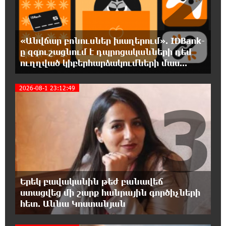
«Աբովյան Time» պոդկաստի հեղինակ
Արման Աբովյանի հետ զրուցել ենք 9-րդ
գումարման Ազգային ժողովի առաջին նիստերի և
սպասելիքների/չսպասելիքների մասին. Աննա Կոստանյան
«Անվճար բոնուսներ խաղերում». IDBank-
ը զգուշացնում է դպրոցականների դեմ
18:27:27 5-08-2026
ուղղված կիբերհարձակումների մաս...
Սիրո, ազատության ու պարտքի մասին՝
գրականությամբ, փիլիսոփայությամբ ու
2026-08-1 23:12:49
քաղաքականությամբ. Մենուա Սողոմոնյան
3
18:21:07 5-08-2026
Հանձնվել թուրքական ողորմածությա՞նը,
թե՞ պայքարել մինչև վերջ. ընտրի´ր
պայքարը. Ավետիք Չալաբյանի ուղերձը կալանավայրից
18:16:33 5-08-2026
Երեկ բավականին թեժ բանավեճ
Ազգային ժողովը լեգիտիմ չէ, քանի որ
ստացվեց մի շարք հանրային գործիչների
իշխանությունը կեղծել է ընտրությունները.
հետ. Աննա Կոստանյան
Ցոլակ Ակոպյան